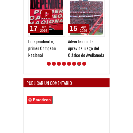
17
15
17
Dec
Apr
Dec
2016
2026
2022
Independiente,
Advertencia de
Me van a tener
primer Campeón
Aprevide luego del
disculpar, como
Nacional
Clásico de Avellaneda
el gran Apo...
PUBLICAR UN COMENTARIO
Emoticon