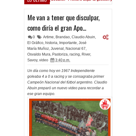
tá en las Inferiores"
122 años Independiente
11:01 AM
Me van a tener que disculpar,
como diría el gran Apo...
0
Artime
,
Brandao
,
Claudio Abuin
,
El Gráfico
,
historia
,
Importante
,
José
María Muñoz
,
Juvenal
,
Nacional 67
,
Osvaldo Mura
,
Pastoriza
,
racing
,
River
,
Savoy
,
video
3:40 p.m.
Un día como hoy en 1967 Independiente
goleaba 4 a 0 a racing y se consagraba primer
Campeón Nacional del fútbol argentino. Claudio
Abuin preparó un nuevo video para recordar a
ese gran equipo.