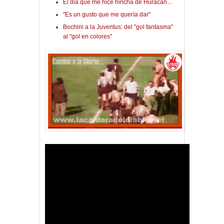
El día que me hice hincha de Huracán...
"Es un gusto que me quería dar"
Bochini a la Juventus: del "gol fantasma"
al "gol en colores"