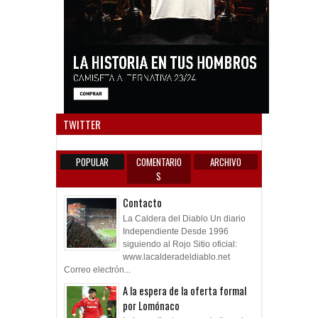
Anun
TWITTER
POPULAR
COMENTARIO
ARCHIVO
S
Contacto
La Caldera del Diablo Un diario
Independiente Desde 1996
siguiendo al Rojo Sitio oficial:
www.lacalderadeldiablo.net
Correo electrón...
A la espera de la oferta formal
por Lomónaco