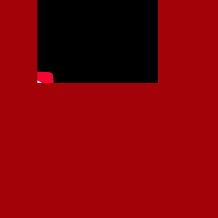
Independiente, CAI, IFC, Independiente Football Club,
Rey de Copas, Rojo, Avellaneda, Fútbol argentino,
Capital Nacional del Fútbol, Todo Rojo, Liga
Profesional de Fútbol, Asociación Argentina de Fútbol,
AFA, Football, hooligans, hinchas, hinchada de fútbol,
Rojo mi buen amigo, Bochini, Libertadores de
América, Ricardo Enrique Bochini, La Caldera del
Diablo, lacalderadeldiablo, Club Atlético
Independiente, Copa Libertadores, Copa
Sudamericana, Soy del Rojo, #TodoRojo, YouTube,
Videos,