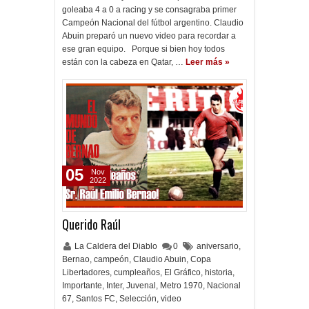
goleaba 4 a 0 a racing y se consagraba primer
Campeón Nacional del fútbol argentino. Claudio
Abuin preparó un nuevo video para recordar a
ese gran equipo. Porque si bien hoy todos
están con la cabeza en Qatar, …
Leer más »
05
Nov
2022
Querido Raúl
La Caldera del Diablo
0
aniversario
,
Bernao
,
campeón
,
Claudio Abuin
,
Copa
Libertadores
,
cumpleaños
,
El Gráfico
,
historia
,
Importante
,
Inter
,
Juvenal
,
Metro 1970
,
Nacional
67
,
Santos FC
,
Selección
,
video