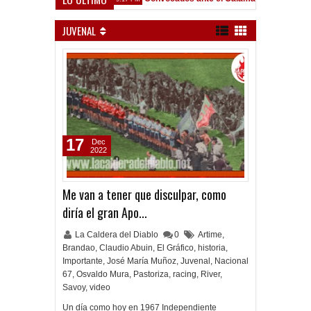
JUVENAL
17
Dec
2022
Me van a tener que disculpar, como
diría el gran Apo...
La Caldera del Diablo
0
Artime
,
Brandao
,
Claudio Abuin
,
El Gráfico
,
historia
,
Importante
,
José María Muñoz
,
Juvenal
,
Nacional
67
,
Osvaldo Mura
,
Pastoriza
,
racing
,
River
,
Savoy
,
video
Un día como hoy en 1967 Independiente