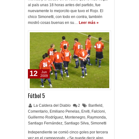
al país unas 18 horas antes del partido, fue
nuevamente lo mejorcito que tuvo el Rojo. El
chico Simonetti, con todo en contra, también
mostró cosas buenas en su…
Leer más »
12
Jun
2009
Fútbol 5
La Caldera del Diablo
2
Banfield
,
Comentario
,
Emiliano Penelas
,
Erviti
,
Falcioni
,
Guillermo Rodríguez
,
Montenegro
,
Raymonda
,
Santiago Fernández
,
Santiago Silva
,
Simonetti
Independiente se comió cinco goles por tercera
vez en el campeonato. ¿Se puede decir algo