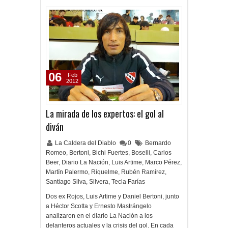
06
Feb
2012
La mirada de los expertos: el gol al
diván
La Caldera del Diablo
0
Bernardo
Romeo
,
Bertoni
,
Bichi Fuertes
,
Boselli
,
Carlos
Beer
,
Diario La Nación
,
Luis Artime
,
Marco Pérez
,
Martín Palermo
,
Riquelme
,
Rubén Ramírez
,
Santiago Silva
,
Silvera
,
Tecla Farías
Dos ex Rojos, Luis Artime y Daniel Bertoni, junto
a Héctor Scotta y Ernesto Mastrángelo
analizaron en el diario La Nación a los
delanteros actuales y la crisis del gol. En cada