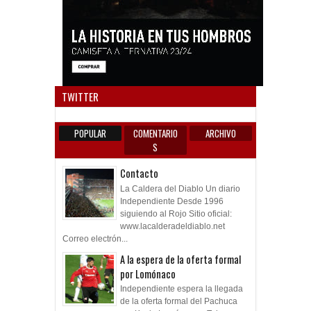
Anun
TWITTER
POPULAR
COMENTARIO
ARCHIVO
S
Contacto
La Caldera del Diablo Un diario
Independiente Desde 1996
siguiendo al Rojo Sitio oficial:
www.lacalderadeldiablo.net
Correo electrón...
A la espera de la oferta formal
por Lomónaco
Independiente espera la llegada
de la oferta formal del Pachuca