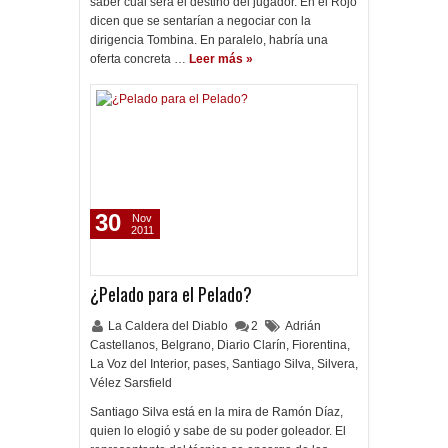
saber cuál será el destino del jugador. En el Rojo
dicen que se sentarían a negociar con la
dirigencia Tombina. En paralelo, habría una
oferta concreta …
Leer más »
30
Nov
2011
¿Pelado para el Pelado?
La Caldera del Diablo
2
Adrián
Castellanos
,
Belgrano
,
Diario Clarín
,
Fiorentina
,
La Voz del Interior
,
pases
,
Santiago Silva
,
Silvera
,
Vélez Sarsfield
Santiago Silva está en la mira de Ramón Díaz,
quien lo elogió y sabe de su poder goleador. El