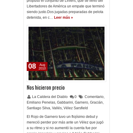
propuso el conjunto de Liniers, que se llevó del
Libertadores de América un empate que terminó
siendo justo.Dos jugadas preparadas de pelota
detenida, en c…
Leer más »
08
Aug
2010
Nos hicieron precio
La Caldera del Diablo
0
Comentario
,
Emiliano Penelas
,
Gabbarini
,
Garnero
,
Gracián
,
Santiago Silva
,
Vallés
,
Vélez Sarsfield
El Rojo de Garnero tuvo un flojísimo debut y
mereció perder por más ante un Vélez que jugó
a su ritmo y si no aumentó la cuenta fue por