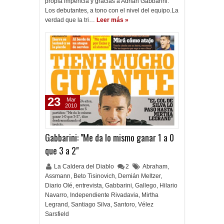
propia impericia y gracias a Adrián Gabbarini.
Los debutantes, a tono con el nivel del equipo.La
verdad que la tri…
Leer más »
23
Mar
2010
Gabbarini: "Me da lo mismo ganar 1 a 0
que 3 a 2"
La Caldera del Diablo
2
Abraham
,
Assmann
,
Beto Tisinovich
,
Demián Meltzer
,
Diario Olé
,
entrevista
,
Gabbarini
,
Gallego
,
Hilario
Navarro
,
Independiente Rivadavia
,
Mirtha
Legrand
,
Santiago Silva
,
Santoro
,
Vélez
Sarsfield