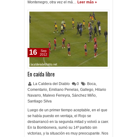
Montenegro, otra vez el má…
Leer más »
16
Sep
2012
En caída libre
La Caldera del Diablo
0
Boca
,
Comentario
,
Emiliano Penelas
,
Gallego
,
Hilario
Navarro
,
Malevo Ferreyra
,
Sánchez Miño
,
Santiago Silva
Luego de un primer tiempo aceptable, en el que
se había puesto en ventaja, el Rojo se
desbarrancó en la segunda mitad y volvió a caer.
En la Bombonera, sumó su 14º partido sin
victorias, y la situación es muy preocupante. Nos