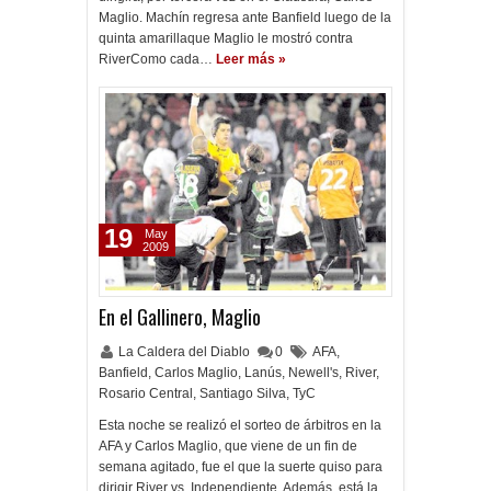
Maglio. Machín regresa ante Banfield luego de la
quinta amarillaque Maglio le mostró contra
RiverComo cada…
Leer más »
19
May
2009
En el Gallinero, Maglio
La Caldera del Diablo
0
AFA
,
Banfield
,
Carlos Maglio
,
Lanús
,
Newell's
,
River
,
Rosario Central
,
Santiago Silva
,
TyC
Esta noche se realizó el sorteo de árbitros en la
AFA y Carlos Maglio, que viene de un fin de
semana agitado, fue el que la suerte quiso para
dirigir River vs. Independiente. Además, está la