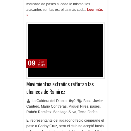
mercado de pases sucede lo mismo: los
atacantes son las estrellas más cod…
Leer más
»
09
Jan
2012
Movimientos extraños reflotan las
chances de Ramírez
La Caldera del Diablo
0
Boca
,
Javier
Cantero
,
Mario Contreras
,
Miguel Pires
,
pases
,
Rubén Ramírez
,
Santiago Silva
,
Tecla Farías
El representante del jugador ofreció comprarle el
pase a Godoy Cruz, pero el club no aceptó hasta