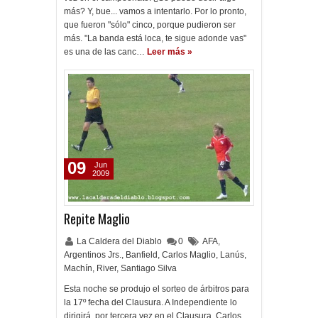
más? Y, bue... vamos a intentarlo. Por lo pronto,
que fueron "sólo" cinco, porque pudieron ser
más. "La banda está loca, te sigue adonde vas"
es una de las canc…
Leer más »
09
Jun
2009
Repite Maglio
La Caldera del Diablo
0
AFA
,
Argentinos Jrs.
,
Banfield
,
Carlos Maglio
,
Lanús
,
Machín
,
River
,
Santiago Silva
Esta noche se produjo el sorteo de árbitros para
la 17º fecha del Clausura. A Independiente lo
dirigirá, por tercera vez en el Clausura, Carlos