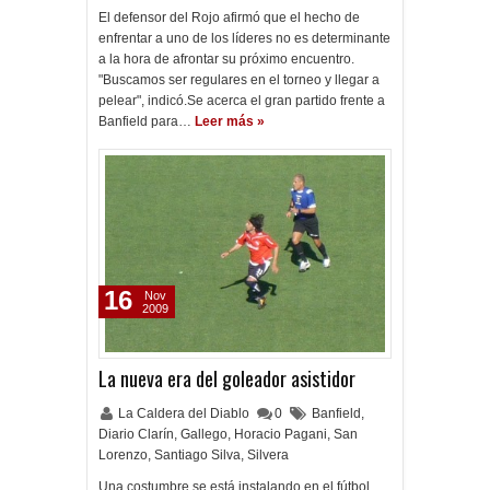
El defensor del Rojo afirmó que el hecho de
enfrentar a uno de los líderes no es determinante
a la hora de afrontar su próximo encuentro.
"Buscamos ser regulares en el torneo y llegar a
pelear", indicó.Se acerca el gran partido frente a
Banfield para…
Leer más »
16
Nov
2009
La nueva era del goleador asistidor
La Caldera del Diablo
0
Banfield
,
Diario Clarín
,
Gallego
,
Horacio Pagani
,
San
Lorenzo
,
Santiago Silva
,
Silvera
Una costumbre se está instalando en el fútbol