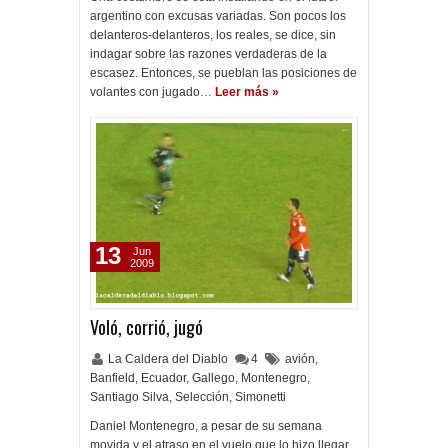
argentino con excusas variadas. Son pocos los
delanteros-delanteros, los reales, se dice, sin
indagar sobre las razones verdaderas de la
escasez. Entonces, se pueblan las posiciones de
volantes con jugado…
Leer más »
13
Jun
2009
Voló, corrió, jugó
La Caldera del Diablo
4
avión
,
Banfield
,
Ecuador
,
Gallego
,
Montenegro
,
Santiago Silva
,
Selección
,
Simonetti
Daniel Montenegro, a pesar de su semana
movida y el atraso en el vuelo que lo hizo llegar