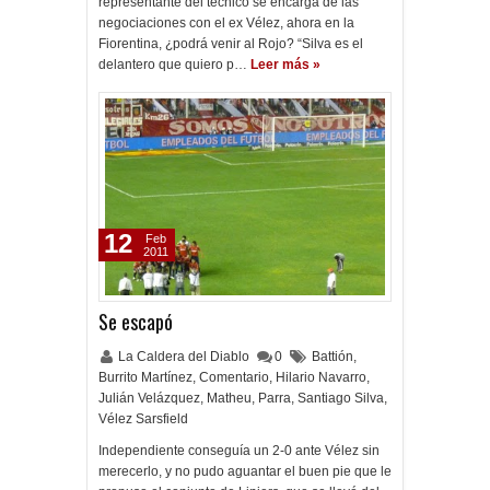
representante del técnico se encarga de las
negociaciones con el ex Vélez, ahora en la
Fiorentina, ¿podrá venir al Rojo? “Silva es el
delantero que quiero p…
Leer más »
12
Feb
2011
Se escapó
La Caldera del Diablo
0
Battión
,
Burrito Martínez
,
Comentario
,
Hilario Navarro
,
Julián Velázquez
,
Matheu
,
Parra
,
Santiago Silva
,
Vélez Sarsfield
Independiente conseguía un 2-0 ante Vélez sin
merecerlo, y no pudo aguantar el buen pie que le