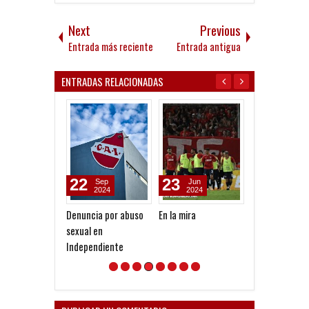
Next
Previous
Entrada más reciente
Entrada antigua
ENTRADAS RELACIONADAS
22
23
21
Sep
Jun
Nov
2024
2024
2023
Denuncia por abuso
En la mira
Las claves del
sexual en
proyecto Teve
Independiente