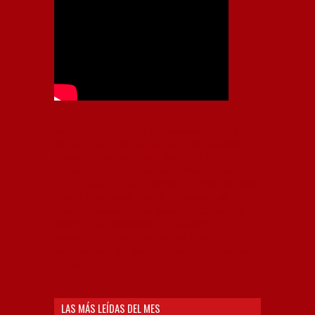
Independiente, CAI, IFC, Independiente Football Club,
Rey de Copas, Rojo, Avellaneda, Fútbol argentino,
Capital Nacional del Fútbol, Todo Rojo, Liga
Profesional de Fútbol, Asociación Argentina de Fútbol,
AFA, Football, hooligans, hinchas, hinchada de fútbol,
Rojo mi buen amigo, Bochini, Libertadores de
América, Ricardo Enrique Bochini, La Caldera del
Diablo, lacalderadeldiablo, Club Atlético
Independiente, Copa Libertadores, Copa
Sudamericana, Soy del Rojo, #TodoRojo, YouTube,
Videos,
LAS MÁS LEÍDAS DEL MES