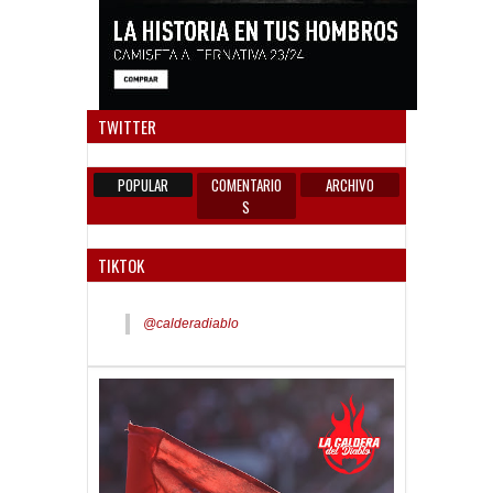
Anun
TWITTER
POPULAR
COMENTARIO
ARCHIVO
S
TIKTOK
@calderadiablo