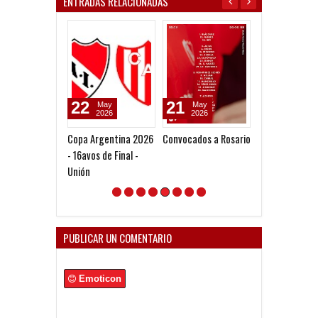
ENTRADAS RELACIONADAS
22
21
03
May
May
Aug
2026
2026
2026
Copa Argentina 2026
Convocados a Rosario
Próximas fech
- 16avos de Final -
confirmadas p
Unión
Independiente
PUBLICAR UN COMENTARIO
Emoticon