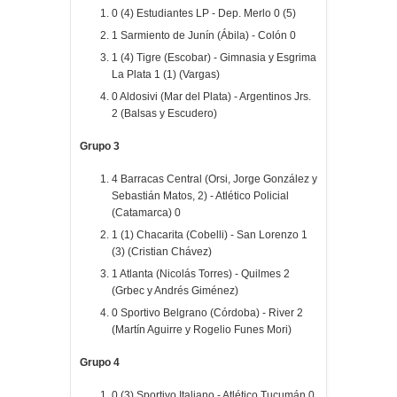
0 (4) Estudiantes LP - Dep. Merlo 0 (5)
1 Sarmiento de Junín (Ábila) - Colón 0
1 (4) Tigre (Escobar) - Gimnasia y Esgrima
La Plata 1 (1) (Vargas)
0 Aldosivi (Mar del Plata) - Argentinos Jrs.
2 (Balsas y Escudero)
Grupo 3
4 Barracas Central (Orsi, Jorge González y
Sebastián Matos, 2) - Atlético Policial
(Catamarca) 0
1 (1) Chacarita (Cobelli) - San Lorenzo 1
(3) (Cristian Chávez)
1 Atlanta (Nicolás Torres) - Quilmes 2
(Grbec y Andrés Giménez)
0 Sportivo Belgrano (Córdoba) - River 2
(Martín Aguirre y Rogelio Funes Mori)
Grupo 4
0 (3) Sportivo Italiano - Atlético Tucumán 0