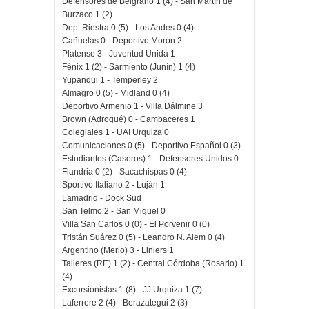
Defensores de Belgrano 1 (4) - San Martín de
Burzaco 1 (2)
Dep. Riestra 0 (5) - Los Andes 0 (4)
Cañuelas 0 - Deportivo Morón 2
Platense 3 - Juventud Unida 1
Fénix 1 (2) - Sarmiento (Junín) 1 (4)
Yupanqui 1 - Temperley 2
Almagro 0 (5) - Midland 0 (4)
Deportivo Armenio 1 - Villa Dálmine 3
Brown (Adrogué) 0 - Cambaceres 1
Colegiales 1 - UAI Urquiza 0
Comunicaciones 0 (5) - Deportivo Español 0 (3)
Estudiantes (Caseros) 1 - Defensores Unidos 0
Flandria 0 (2) - Sacachispas 0 (4)
Sportivo Italiano 2 - Luján 1
Lamadrid - Dock Sud
San Telmo 2 - San Miguel 0
Villa San Carlos 0 (0) - El Porvenir 0 (0)
Tristán Suárez 0 (5) - Leandro N. Alem 0 (4)
Argentino (Merlo) 3 - Liniers 1
Talleres (RE) 1 (2) - Central Córdoba (Rosario) 1
(4)
Excursionistas 1 (8) - JJ Urquiza 1 (7)
Laferrere 2 (4) - Berazategui 2 (3)