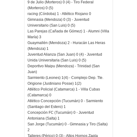
9 de Julio (Morteros) 0 (4) - Tiro Federal
(Morteros) 0 (5)
racing (Córdoba) 1 - Atlético Riojano 0
Gimnasia (Mendoza) 0 (3) - Juventud
Universitario (San Luis) 0 (5)
Las Parejas (Cañada de Gómez) 1 - Alumni (Villa
María) 3
Guaymallén (Mendoza) 2 - Huracán Las Heras
(Mendoza) 1
Juventud Alianza (San Juan) 0 (4) - Juventud
Unida Universitaria (San Luis) 0 (5)
Deportivo Maipu (Mendoza) - Trinidad (San
Juan)
Sarmiento (Leones) 1(4) - Complejo Dep. Tte.
Origione (Justiniano Posse) 1(2)
Atlético Policial (Catamarca) 1 - Villa Cubas
(Catamarca) 0
Atlético Concepción (Tucumán) 0 - Sarmiento
(Santiago del Estero) 1
Concepción FC (Tucumán) 0 - Juventud
Antoniana (Salta) 1
San Jorge (Tucumán) 0 - Gimnasia y Tiro (Salta)
2
Talleres (Périco) 0 (3) - Altos Hornos Zapla