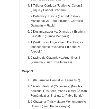
1 Talleres Córdoba (Riaño) vs. Colón 2
(Luque y
Gabriel Graciani)
2 Defensa y Justicia (Facundo Silva y
Martinena) vs. Tigre 4 (Orban, Carrasco,
Galmarini y
Ftacla)
0 Desamparados vs. Gimnasia y Esgrima
La Plata 1 (Franco Mendoza)
1 (5) Aldosivi (
Jorge Piñero Da Silva)
vs.
Independiente Rivadavia 1 (
Leonel V.
Altobelli)
0 racing de Olavarría vs. Argentinos 3
(Peñalba y Juan José Morales)
Grupo 3
0 (8) Barracas Central vs. Lanús 0 (7)
4 Atlético Policial (Catamarca) (
Nicolás
Salcedo, Luis Seco, Mario Cejas y
Cristian
Fernández)
vs. Instituto 1 (
Pablo Burzio)
2 Chacarita (Piris y Mauro Montenegro) vs.
Unión 1 (
Juan Pablo Pereyra)