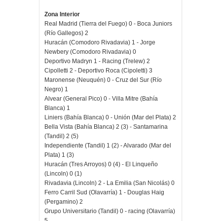
Zona Interior
Real Madrid (Tierra del Fuego) 0 - Boca Juniors
(Río Gallegos) 2
Huracán (Comodoro Rivadavia) 1 - Jorge
Newbery (Comodoro Rivadavia) 0
Deportivo Madryn 1 - Racing (Trelew) 2
Cipolletti 2 - Deportivo Roca (Cipoletti) 3
Maronense (Neuquén) 0 - Cruz del Sur (Río
Negro) 1
Alvear (General Pico) 0 - Villa Mitre (Bahía
Blanca) 1
Liniers (Bahía Blanca) 0 - Unión (Mar del Plata) 2
Bella Vista (Bahía Blanca) 2 (3) - Santamarina
(Tandil) 2 (5)
Independiente (Tandil) 1 (2) - Alvarado (Mar del
Plata) 1 (3)
Huracán (Tres Arroyos) 0 (4) - El Linqueño
(Lincoln) 0 (1)
Rivadavia (Lincoln) 2 - La Emilia (San Nicolás) 0
Ferro Carril Sud (Olavarría) 1 - Douglas Haig
(Pergamino) 2
Grupo Universitario (Tandil) 0 - racing (Olavarría)
5