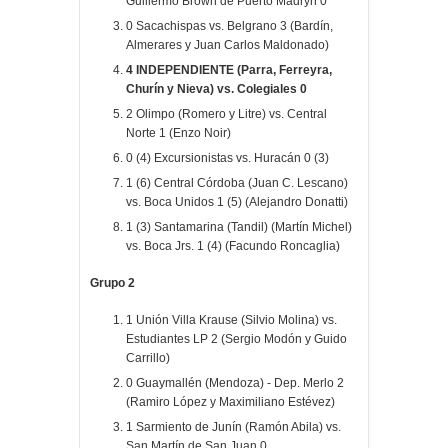
Guillermo Brown de Puerto Madryn 0
0 Sacachispas vs. Belgrano 3 (Bardín,
Almerares y Juan Carlos Maldonado)
4 INDEPENDIENTE (Parra, Ferreyra,
Churín y Nieva) vs. Colegiales 0
2 Olimpo (Romero y Litre) vs. Central
Norte 1 (Enzo Noir)
0 (4) Excursionistas vs. Huracán 0 (3)
1 (6) Central Córdoba (
Juan C. Lescano)
vs. Boca Unidos 1 (5) (
Alejandro Donatti)
1 (3) Santamarina (Tandil) (Martín Michel)
vs. Boca Jrs. 1 (4) (Facundo Roncaglia)
Grupo 2
1 Unión Villa Krause (Silvio Molina) vs.
Estudiantes LP 2 (Sergio Modón y Guido
Carrillo)
0 Guaymallén (Mendoza) - Dep. Merlo 2
(Ramiro López y Maximiliano Estévez)
1 Sarmiento de Junín (Ramón Abila) vs.
San Martín de San Juan 0