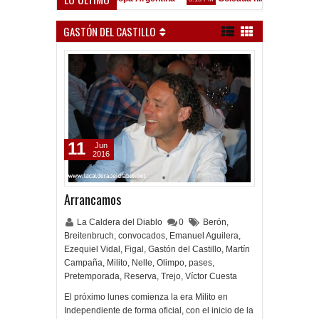
renó en Liniers
Clausura 2026 - Fecha 3 - Vélez Sarsfield
9:36 PM
GASTÓN DEL CASTILLO
11
Jun
2016
Arrancamos
La Caldera del Diablo
0
Berón
,
Breitenbruch
,
convocados
,
Emanuel Aguilera
,
Ezequiel Vidal
,
Figal
,
Gastón del Castillo
,
Martín
Campaña
,
Milito
,
Nelle
,
Olimpo
,
pases
,
Pretemporada
,
Reserva
,
Trejo
,
Víctor Cuesta
El próximo lunes comienza la era Milito en
Independiente de forma oficial, con el inicio de la