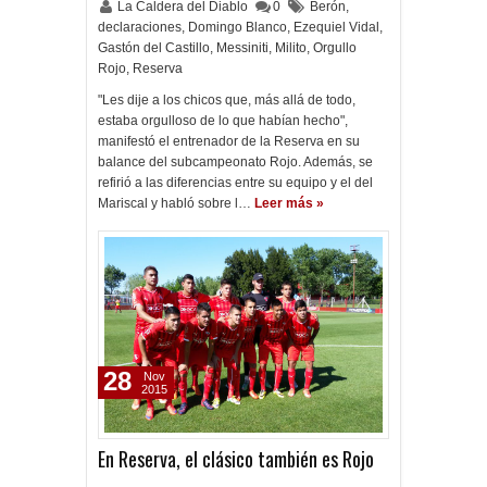
La Caldera del Diablo
0
Berón
,
declaraciones
,
Domingo Blanco
,
Ezequiel Vidal
,
Gastón del Castillo
,
Messiniti
,
Milito
,
Orgullo
Rojo
,
Reserva
"Les dije a los chicos que, más allá de todo,
estaba orgulloso de lo que habían hecho",
manifestó el entrenador de la Reserva en su
balance del subcampeonato Rojo. Además, se
refirió a las diferencias entre su equipo y el del
Mariscal y habló sobre l…
Leer más »
28
Nov
2015
En Reserva, el clásico también es Rojo