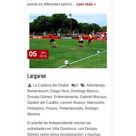
pelota en diferentes ejercic…
Leer más »
05
Jan
2016
Largaron
La Caldera del Diablo
0
Albertengo
,
Breitenbruch
,
Diego Vera
,
Domingo Blanco
,
Droopy Gómez
,
Entrenamiento
,
Gabriel Macaya
,
Gastón del Castillo
,
Leonel Álvarez
,
Mancuello
,
Pellegrino
,
Pisano
,
Pretemporada
,
Rodrigo
Moreira
El plantel de Independiente retomó las
actividades en Villa Domínico, con Droopy
Gómez como única incorporación, y muchas