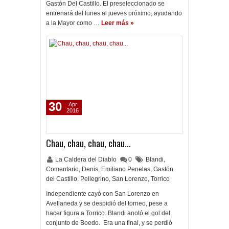
Gastón Del Castillo. El preseleccionado se
entrenará del lunes al jueves próximo, ayudando
a la Mayor como …
Leer más »
30
Apr
2016
Chau, chau, chau, chau...
La Caldera del Diablo
0
Blandi
,
Comentario
,
Denis
,
Emiliano Penelas
,
Gastón
del Castillo
,
Pellegrino
,
San Lorenzo
,
Torrico
Independiente cayó con San Lorenzo en
Avellaneda y se despidió del torneo, pese a
hacer figura a Torrico. Blandi anotó el gol del
conjunto de Boedo. Era una final, y se perdió