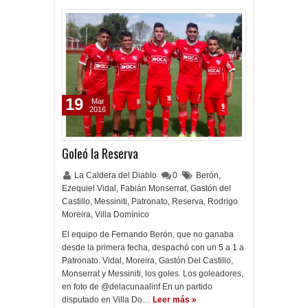
19
Mar
2016
Goleó la Reserva
La Caldera del Diablo
0
Berón
,
Ezequiel Vidal
,
Fabián Monserrat
,
Gastón del
Castillo
,
Messiniti
,
Patronato
,
Reserva
,
Rodrigo
Moreira
,
Villa Domínico
El equipo de Fernando Berón, que no ganaba
desde la primera fecha, despachó con un 5 a 1 a
Patronato. Vidal, Moreira, Gastón Del Castillo,
Monserrat y Messiniti, los goles. Los goleadores,
en foto de @delacunaalinf En un partido
disputado en Villa Do…
Leer más »