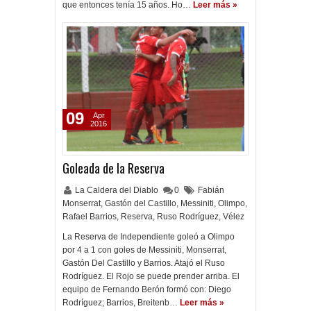
que entonces tenía 15 años. Ho…
Leer más »
09
Apr
2016
Goleada de la Reserva
La Caldera del Diablo
0
Fabián
Monserrat
,
Gastón del Castillo
,
Messiniti
,
Olimpo
,
Rafael Barrios
,
Reserva
,
Ruso Rodríguez
,
Vélez
La Reserva de Independiente goleó a Olimpo
por 4 a 1 con goles de Messiniti, Monserrat,
Gastón Del Castillo y Barrios. Atajó el Ruso
Rodríguez. El Rojo se puede prender arriba. El
equipo de Fernando Berón formó con: Diego
Rodríguez; Barrios, Breitenb…
Leer más »