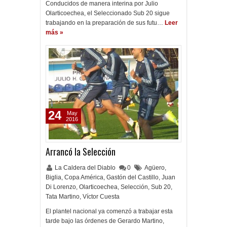
Conducidos de manera interina por Julio
Olarticoechea, el Seleccionado Sub 20 sigue
trabajando en la preparación de sus futu…
Leer
más »
24
May
2016
Arrancó la Selección
La Caldera del Diablo
0
Agüero
,
Biglia
,
Copa América
,
Gastón del Castillo
,
Juan
Di Lorenzo
,
Olarticoechea
,
Selección
,
Sub 20
,
Tata Martino
,
Víctor Cuesta
El plantel nacional ya comenzó a trabajar esta
tarde bajo las órdenes de Gerardo Martino,