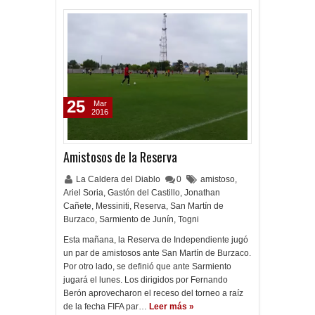
25
Mar
2016
Amistosos de la Reserva
La Caldera del Diablo
0
amistoso
,
Ariel Soria
,
Gastón del Castillo
,
Jonathan
Cañete
,
Messiniti
,
Reserva
,
San Martín de
Burzaco
,
Sarmiento de Junín
,
Togni
Esta mañana, la Reserva de Independiente jugó
un par de amistosos ante San Martín de Burzaco.
Por otro lado, se definió que ante Sarmiento
jugará el lunes. Los dirigidos por Fernando
Berón aprovecharon el receso del torneo a raíz
de la fecha FIFA par…
Leer más »