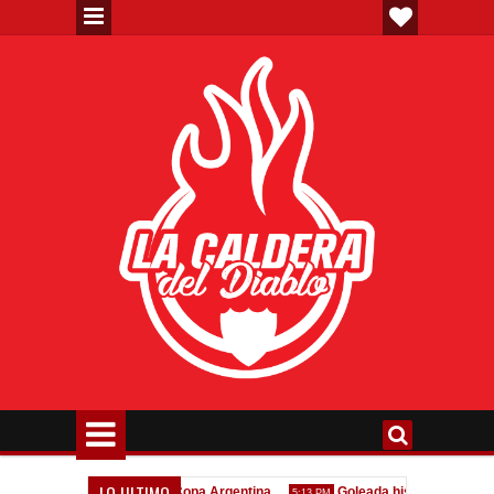
LO ULTIMO
odo confirmado en la Copa Argentina
Goleada histórica de la Reserv
5:13 PM