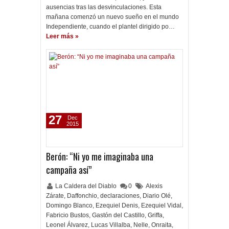
ausencias tras las desvinculaciones. Esta
mañana comenzó un nuevo sueño en el mundo
Independiente, cuando el plantel dirigido po…
Leer más »
27
Dec
2015
Berón: “Ni yo me imaginaba una
campaña así”
La Caldera del Diablo
0
Alexis
Zárate
,
Daffonchio
,
declaraciones
,
Diario Olé
,
Domingo Blanco
,
Ezequiel Denis
,
Ezequiel Vidal
,
Fabricio Bustos
,
Gastón del Castillo
,
Griffa
,
Leonel Álvarez
,
Lucas Villalba
,
Nelle
,
Onraita
,