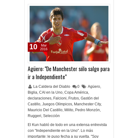
10
Mar
2016
Agüero: "De Manchester sólo salgo para
ir a Independiente"
La Caldera del Diablo
0
Agüero
,
Biglia
,
CAI en la Uno
,
Copa América
,
declaraciones
,
Falcioni
,
Frutos
,
Gastón del
Castillo
,
Juegos Olímpicos
,
Manchester City
,
Mauricio Del Castillo
,
Milito
,
Pedro Monzón
,
Ruggeri
,
Selección
El Kun habló de todo en una extensa entrevista
con "Independiente en la Uno". Lo más
importante: le puso fecha a su vuelta. "Soy