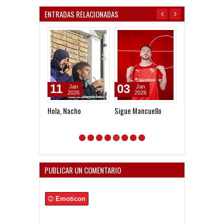
ENTRADAS RELACIONADAS
11
03
04
Jan
Jan
Feb
2026
2026
2026
Hola, Nacho
Sigue Mancuello
Feliz cumpleañ
Javier Mazzoni
PUBLICAR UN COMENTARIO
Emoticon