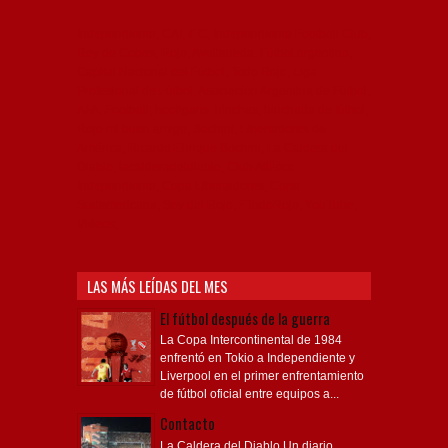
Independiente, CAI, IFC, Independiente Football Club,
Rey de Copas, Rojo, Avellaneda, Fútbol argentino,
Capital Nacional del Fútbol, Todo Rojo, Liga
Profesional de Fútbol, Asociación Argentina de Fútbol,
AFA, Football, hooligans, hinchas, hinchada de fútbol,
Rojo mi buen amigo, Bochini, Libertadores de
América, Ricardo Enrique Bochini, La Caldera del
Diablo, lacalderadeldiablo, Club Atlético
Independiente, Copa Libertadores, Copa
Sudamericana, Soy del Rojo, #TodoRojo, YouTube,
Videos,
LAS MÁS LEÍDAS DEL MES
El fútbol después de la guerra
La Copa Intercontinental de 1984
enfrentó en Tokio a Independiente y
Liverpool en el primer enfrentamiento
de fútbol oficial entre equipos a...
Contacto
La Caldera del Diablo Un diario