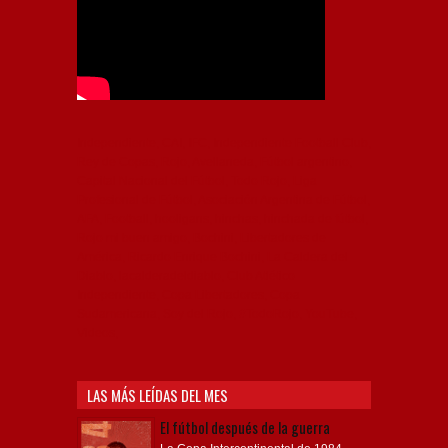
Independiente, CAI, IFC, Independiente Football Club,
Rey de Copas, Rojo, Avellaneda, Fútbol argentino,
Capital Nacional del Fútbol, Todo Rojo, Liga
Profesional de Fútbol, Asociación Argentina de Fútbol,
AFA, Football, hooligans, hinchas, hinchada de fútbol,
Rojo mi buen amigo, Bochini, Libertadores de
América, Ricardo Enrique Bochini, La Caldera del
Diablo, lacalderadeldiablo, Club Atlético
Independiente, Copa Libertadores, Copa
Sudamericana, Soy del Rojo, #TodoRojo, YouTube,
Videos,
LAS MÁS LEÍDAS DEL MES
El fútbol después de la guerra