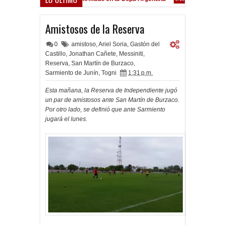
Frenó en Liniers
9:39 PM
Amistosos de la Reserva
0
amistoso
,
Ariel Soria
,
Gastón del
Castillo
,
Jonathan Cañete
,
Messiniti
,
Reserva
,
San Martín de Burzaco
,
Sarmiento de Junín
,
Togni
1:31 p.m.
Esta mañana, la Reserva de Independiente jugó
un par de amistosos ante San Martín de Burzaco.
Por otro lado, se definió que ante Sarmiento
jugará el lunes.