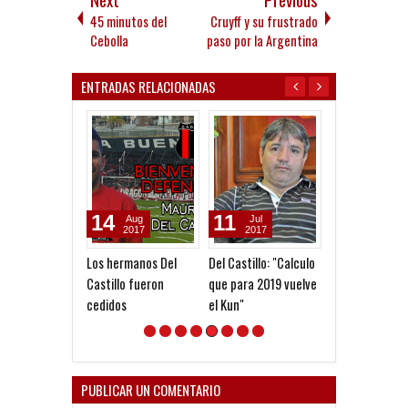
45 minutos del
Cruyff y su frustrado
Cebolla
paso por la Argentina
ENTRADAS RELACIONADAS
14
11
23
Aug
Jul
Jul
2017
2017
2026
Los hermanos Del
Del Castillo: "Calculo
Último ensayo
Castillo fueron
que para 2019 vuelve
Laferrere
cedidos
el Kun"
PUBLICAR UN COMENTARIO