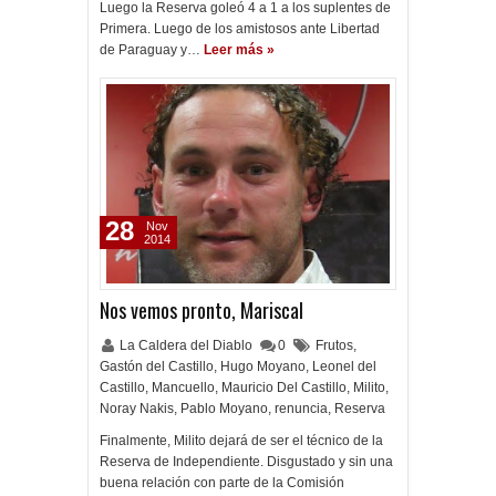
Luego la Reserva goleó 4 a 1 a los suplentes de
Primera. Luego de los amistosos ante Libertad
de Paraguay y…
Leer más »
28
Nov
2014
Nos vemos pronto, Mariscal
La Caldera del Diablo
0
Frutos
,
Gastón del Castillo
,
Hugo Moyano
,
Leonel del
Castillo
,
Mancuello
,
Mauricio Del Castillo
,
Milito
,
Noray Nakis
,
Pablo Moyano
,
renuncia
,
Reserva
Finalmente, Milito dejará de ser el técnico de la
Reserva de Independiente. Disgustado y sin una
buena relación con parte de la Comisión