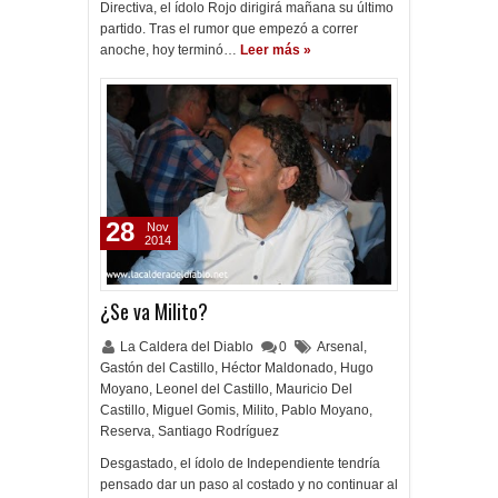
Directiva, el ídolo Rojo dirigirá mañana su último
partido. Tras el rumor que empezó a correr
anoche, hoy terminó…
Leer más »
28
Nov
2014
¿Se va Milito?
La Caldera del Diablo
0
Arsenal
,
Gastón del Castillo
,
Héctor Maldonado
,
Hugo
Moyano
,
Leonel del Castillo
,
Mauricio Del
Castillo
,
Miguel Gomis
,
Milito
,
Pablo Moyano
,
Reserva
,
Santiago Rodríguez
Desgastado, el ídolo de Independiente tendría
pensado dar un paso al costado y no continuar al