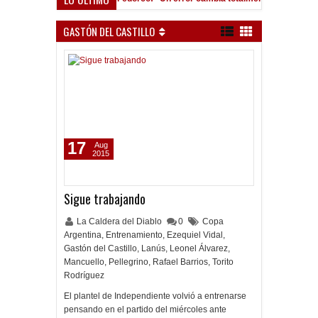
o Román, al ascenso holandés
GASTÓN DEL CASTILLO
17
Aug
2015
Sigue trabajando
La Caldera del Diablo
0
Copa
Argentina
,
Entrenamiento
,
Ezequiel Vidal
,
Gastón del Castillo
,
Lanús
,
Leonel Álvarez
,
Mancuello
,
Pellegrino
,
Rafael Barrios
,
Torito
Rodríguez
El plantel de Independiente volvió a entrenarse
pensando en el partido del miércoles ante