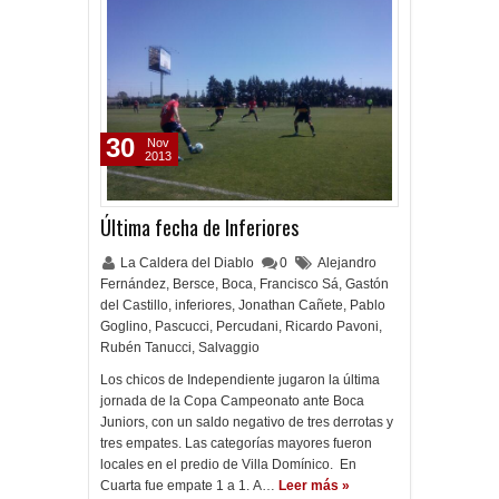
30
Nov
2013
Última fecha de Inferiores
La Caldera del Diablo
0
Alejandro
Fernández
,
Bersce
,
Boca
,
Francisco Sá
,
Gastón
del Castillo
,
inferiores
,
Jonathan Cañete
,
Pablo
Goglino
,
Pascucci
,
Percudani
,
Ricardo Pavoni
,
Rubén Tanucci
,
Salvaggio
Los chicos de Independiente jugaron la última
jornada de la Copa Campeonato ante Boca
Juniors, con un saldo negativo de tres derrotas y
tres empates. Las categorías mayores fueron
locales en el predio de Villa Domínico. En
Cuarta fue empate 1 a 1. A…
Leer más »