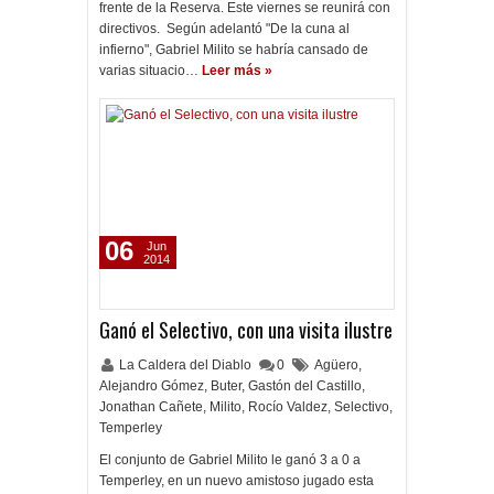
frente de la Reserva. Este viernes se reunirá con
directivos. Según adelantó "De la cuna al
infierno", Gabriel Milito se habría cansado de
varias situacio…
Leer más »
06
Jun
2014
Ganó el Selectivo, con una visita ilustre
La Caldera del Diablo
0
Agüero
,
Alejandro Gómez
,
Buter
,
Gastón del Castillo
,
Jonathan Cañete
,
Milito
,
Rocío Valdez
,
Selectivo
,
Temperley
El conjunto de Gabriel Milito le ganó 3 a 0 a
Temperley, en un nuevo amistoso jugado esta