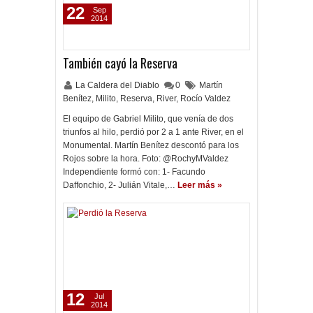
22
Sep
2014
También cayó la Reserva
La Caldera del Diablo
0
Martín
Benítez
,
Milito
,
Reserva
,
River
,
Rocío Valdez
El equipo de Gabriel Milito, que venía de dos
triunfos al hilo, perdió por 2 a 1 ante River, en el
Monumental. Martín Benítez descontó para los
Rojos sobre la hora. Foto: @RochyMValdez
Independiente formó con: 1- Facundo
Daffonchio, 2- Julián Vitale,…
Leer más »
12
Jul
2014