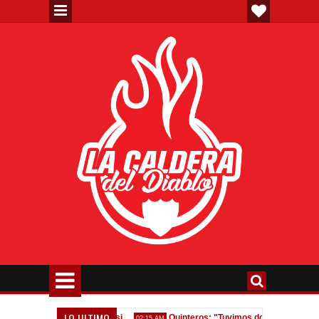
LO ULTIMO
Homenaje a Jorge Messi
Quinteros: "Tuvimos dos errores, nos equ
02:15 AM