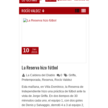
onvocados ante el Calamar
ROCÍO VALDEZ
10
Jan
2015
La Reserva hizo fútbol
La Caldera del Diablo
0
Griffa
,
Pretemporada
,
Reserva
,
Rocío Valdez
Esta mañana, en Villa Domínico, la Reserva de
Independiente hizo una práctica de fútbol ante la
vista de Jorge Griffa. En dos tiempos de 30
minnutos cada uno, el equipo 1, con dos goles
de Denis y Salvaggio, derrotó 4 a 3 al equipo 2,