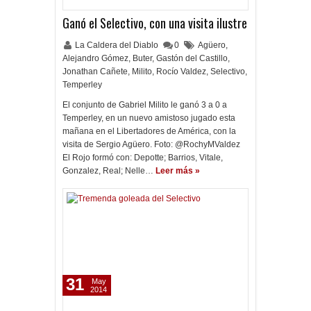
Ganó el Selectivo, con una visita ilustre
La Caldera del Diablo
0
Agüero
,
Alejandro Gómez
,
Buter
,
Gastón del Castillo
,
Jonathan Cañete
,
Milito
,
Rocío Valdez
,
Selectivo
,
Temperley
El conjunto de Gabriel Milito le ganó 3 a 0 a
Temperley, en un nuevo amistoso jugado esta
mañana en el Libertadores de América, con la
visita de Sergio Agüero. Foto: @RochyMValdez
El Rojo formó con: Depotte; Barrios, Vitale,
Gonzalez, Real; Nelle…
Leer más »
31
May
2014