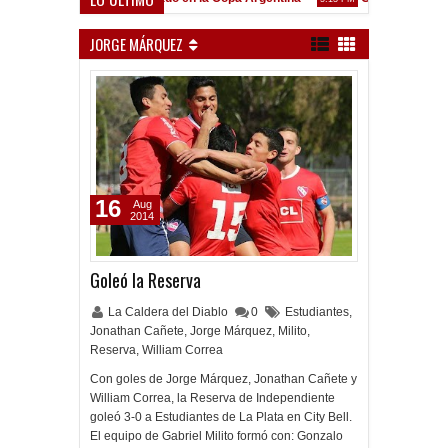
Frenó en Liniers
M
JORGE MÁRQUEZ
16
Aug
2014
Goleó la Reserva
La Caldera del Diablo
0
Estudiantes
,
Jonathan Cañete
,
Jorge Márquez
,
Milito
,
Reserva
,
William Correa
Con goles de Jorge Márquez, Jonathan Cañete y
William Correa, la Reserva de Independiente
goleó 3-0 a Estudiantes de La Plata en City Bell.
El equipo de Gabriel Milito formó con: Gonzalo