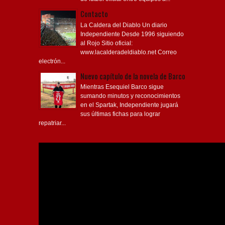
Contacto
La Caldera del Diablo Un diario
Independiente Desde 1996 siguiendo
al Rojo Sitio oficial:
www.lacalderadeldiablo.net Correo
electrón...
Nuevo capítulo de la novela de Barco
Mientras Esequiel Barco sigue
sumando minutos y reconocimientos
en el Spartak, Independiente jugará
sus últimas fichas para lograr
repatriar...