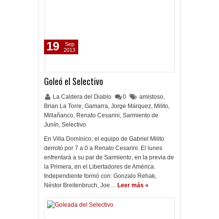
19
Sep
2013
Goleó el Selectivo
La Caldera del Diablo
0
amistoso
,
Brian La Torre
,
Gamarra
,
Jorge Márquez
,
Milito
,
Millañanco
,
Renato Cesarini
,
Sarmiento de
Junín
,
Selectivo
En Villa Domínico, el equipo de Gabriel Milito
derrotó por 7 a 0 a Renato Cesarini. El lunes
enfrentará a su par de Sarmiento, en la previa de
la Primera, en el Libertadores de América.
Independiente formó con: Gonzalo Rehak,
Néstor Breitenbruch, Joe…
Leer más »