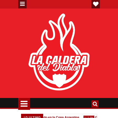
LO ULTIMO
Todo confirmado en la Copa Argentina
Goleada histórica d
7:08 PM
5:13 PM