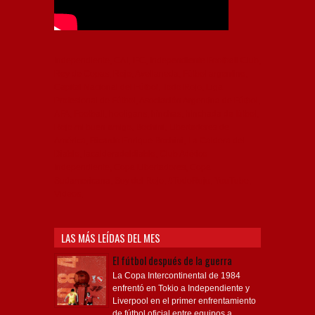
Independiente, CAI, IFC, Independiente Football Club,
Rey de Copas, Rojo, Avellaneda, Fútbol argentino,
Capital Nacional del Fútbol, Todo Rojo, Liga
Profesional de Fútbol, Asociación Argentina de Fútbol,
AFA, Football, hooligans, hinchas, hinchada de fútbol,
Rojo mi buen amigo, Bochini, Libertadores de
América, Ricardo Enrique Bochini, La Caldera del
Diablo, lacalderadeldiablo, Club Atlético
Independiente, Copa Libertadores, Copa
Sudamericana, Soy del Rojo, #TodoRojo, YouTube,
Videos,
LAS MÁS LEÍDAS DEL MES
El fútbol después de la guerra
La Copa Intercontinental de 1984
enfrentó en Tokio a Independiente y
Liverpool en el primer enfrentamiento
de fútbol oficial entre equipos a...