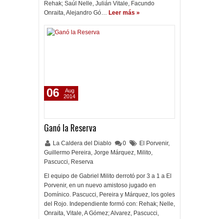
Rehak; Saúl Nelle, Julián Vitale, Facundo
Onraita, Alejandro Gó…
Leer más »
06
Aug
2014
Ganó la Reserva
La Caldera del Diablo
0
El Porvenir
,
Guillermo Pereira
,
Jorge Márquez
,
Milito
,
Pascucci
,
Reserva
El equipo de Gabriel Milito derrotó por 3 a 1 a El
Porvenir, en un nuevo amistoso jugado en
Domínico. Pascucci, Pereira y Márquez, los goles
del Rojo. Independiente formó con: Rehak; Nelle,
Onraita, Vitale, A Gómez; Alvarez, Pascucci,