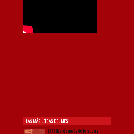
Independiente, CAI, IFC, Independiente Football Club,
Rey de Copas, Rojo, Avellaneda, Fútbol argentino,
Capital Nacional del Fútbol, Todo Rojo, Liga
Profesional de Fútbol, Asociación Argentina de Fútbol,
AFA, Football, hooligans, hinchas, hinchada de fútbol,
Rojo mi buen amigo, Bochini, Libertadores de
América, Ricardo Enrique Bochini, La Caldera del
Diablo, lacalderadeldiablo, Club Atlético
Independiente, Copa Libertadores, Copa
Sudamericana, Soy del Rojo, #TodoRojo, YouTube,
Videos,
LAS MÁS LEÍDAS DEL MES
El fútbol después de la guerra