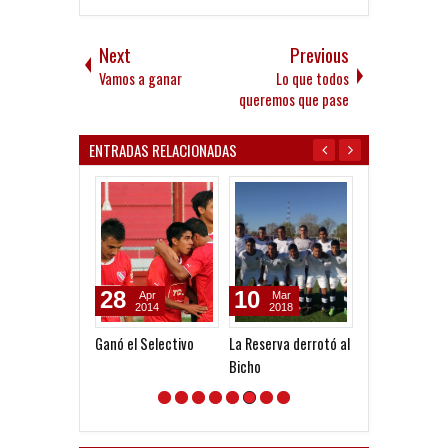
Next
Previous
Vamos a ganar
Lo que todos
queremos que pase
ENTRADAS RELACIONADAS
28
10
12
Apr
Mar
Sep
2014
2018
2016
Ganó el Selectivo
La Reserva derrotó al
Entrenó bajo la
Bicho