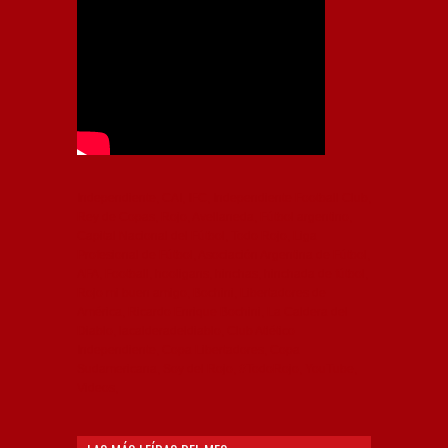
Independiente, CAI, IFC, Independiente Football Club,
Rey de Copas, Rojo, Avellaneda, Fútbol argentino,
Capital Nacional del Fútbol, Todo Rojo, Liga
Profesional de Fútbol, Asociación Argentina de Fútbol,
AFA, Football, hooligans, hinchas, hinchada de fútbol,
Rojo mi buen amigo, Bochini, Libertadores de
América, Ricardo Enrique Bochini, La Caldera del
Diablo, lacalderadeldiablo, Club Atlético
Independiente, Copa Libertadores, Copa
Sudamericana, Soy del Rojo, #TodoRojo, YouTube,
Videos,