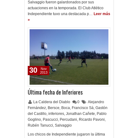
Salvaggio fueron galardonados por sus
actuaciones en la temporada. El Club Atlético
Independiente tuvo una destacada p…
Leer más
»
30
Nov
2013
Última fecha de Inferiores
La Caldera del Diablo
0
Alejandro
Fernández
,
Bersce
,
Boca
,
Francisco Sá
,
Gastón
del Castillo
,
inferiores
,
Jonathan Cañete
,
Pablo
Goglino
,
Pascucci
,
Percudani
,
Ricardo Pavoni
,
Rubén Tanucci
,
Salvaggio
Los chicos de Independiente jugaron la última