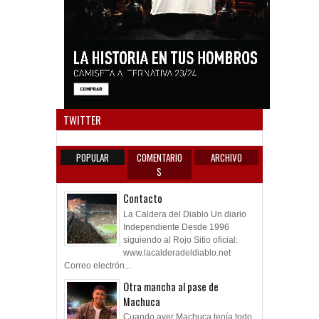
Anun
TWITTER
POPULAR
COMENTARIO
ARCHIVO
S
Contacto
La Caldera del Diablo Un diario
Independiente Desde 1996
siguiendo al Rojo Sitio oficial:
www.lacalderadeldiablo.net
Correo electrón...
Otra mancha al pase de
Machuca
Cuando ayer Machuca tenía todo