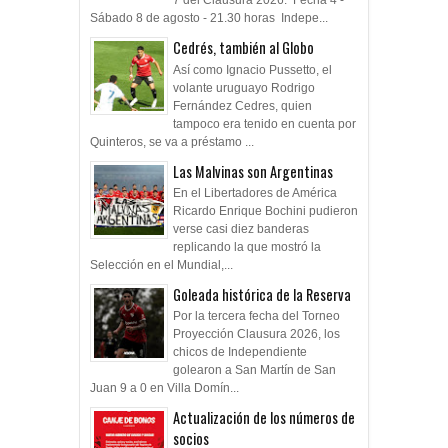
7 del Clausura 2026. Fecha 4 -
Sábado 8 de agosto - 21.30 horas Indepe...
Cedrés, también al Globo
Así como Ignacio Pussetto, el
volante uruguayo Rodrigo
Fernández Cedres, quien
tampoco era tenido en cuenta por
Quinteros, se va a préstamo ...
Las Malvinas son Argentinas
En el Libertadores de América
Ricardo Enrique Bochini pudieron
verse casi diez banderas
replicando la que mostró la
Selección en el Mundial,...
Goleada histórica de la Reserva
Por la tercera fecha del Torneo
Proyección Clausura 2026, los
chicos de Independiente
golearon a San Martín de San
Juan 9 a 0 en Villa Domín...
Actualización de los números de
socios