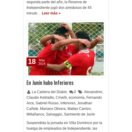
segunda parte del año, la Reserva de
Independiente jugó dos amistosos de 45
minuto…
Leer más »
18
May
2014
En Junín hubo Inferiores
La Caldera del Diablo
0
Alesandrini
,
Claudio Keblaitis
,
Crivelli
,
economía
,
Fernando
Arce
,
Gabriel Russo
,
inferiores
,
Jonathan
Cañete
,
Mariano Olivera
,
Matías Carrizo
,
Millañanco
,
Salvaggio
,
Sarmiento de Junín
Suspendida la jornada en Villa Domínico por la
huelga de empleados de Independiente, las