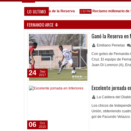
LO ULTIMO
Goleada histórica de la Reserva
Reclamo millonario de San M
5:13 PM
1:52 PM
FERNANDO ARCE
Ganó la Reserva en
Emiliano Penelas
Con goles de Fernando A
Cruz. El equipo de Ferna
Juan Di Lorenzo (A), Enz
24
Sep
2017
Excelente jornada en
La Caldera del Diab
Los chicos de Independie
Unión, obteniendo cuatro
gol de Facundo Velazco.
06
Oct
2015