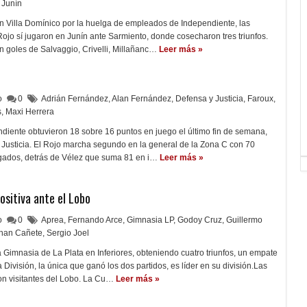
 Junín
n Villa Domínico por la huelga de empleados de Independiente, las
ojo sí jugaron en Junín ante Sarmiento, donde cosecharon tres triunfos.
n goles de Salvaggio, Crivelli, Millañanc…
Leer más »
lo
0
Adrián Fernández
,
Alan Fernández
,
Defensa y Justicia
,
Faroux
,
s
,
Maxi Herrera
ndiente obtuvieron 18 sobre 16 puntos en juego el último fin de semana,
 Justicia. El Rojo marcha segundo en la general de la Zona C con 70
ugados, detrás de Vélez que suma 81 en i…
Leer más »
positiva ante el Lobo
lo
0
Aprea
,
Fernando Arce
,
Gimnasia LP
,
Godoy Cruz
,
Guillermo
han Cañete
,
Sergio Joel
 Gimnasia de La Plata en Inferiores, obteniendo cuatro triunfos, un empate
División, la única que ganó los dos partidos, es líder en su división.Las
on visitantes del Lobo. La Cu…
Leer más »