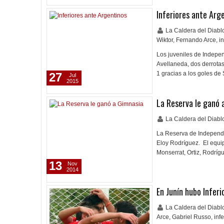
Inferiores ante Arg
La Caldera del Diab
Wiktor
,
Fernando Arce
,
i
Los juveniles de Indepen
Avellaneda, dos derrotas
1 gracias a los goles d
27
Jul
2015
La Reserva le ganó 
La Caldera del Diab
La Reserva de Independie
Eloy Rodríguez. El equip
Monserrat, Ortiz, Rodríg
13
Nov
2014
En Junín hubo Inferi
La Caldera del Diab
Arce
,
Gabriel Russo
,
inf