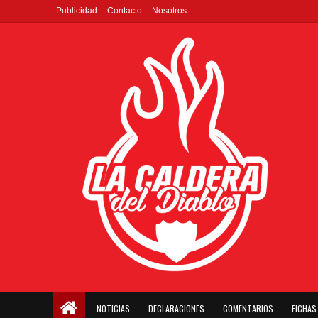
Publicidad
Contacto
Nosotros
NOTICIAS
DECLARACIONES
COMENTARIOS
FICHAS