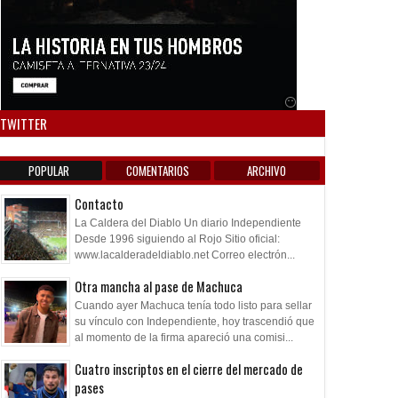
Anuncio SOICOS
TWITTER
POPULAR
COMENTARIOS
ARCHIVO
Contacto
La Caldera del Diablo Un diario Independiente
Desde 1996 siguiendo al Rojo Sitio oficial:
www.lacalderadeldiablo.net Correo electrón...
Otra mancha al pase de Machuca
Cuando ayer Machuca tenía todo listo para sellar
su vínculo con Independiente, hoy trascendió que
al momento de la firma apareció una comisi...
Cuatro inscriptos en el cierre del mercado de
pases