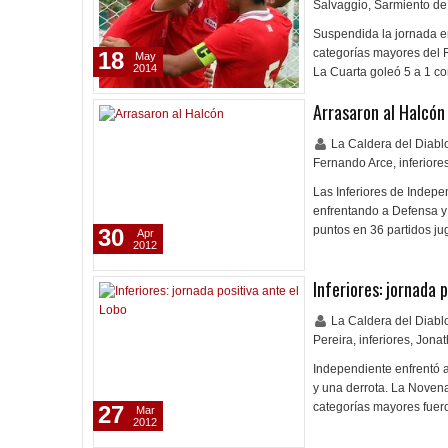
Salvaggio
,
Sarmiento de
Suspendida la jornada e
categorías mayores del R
18
May
2014
La Cuarta goleó 5 a 1 co
Arrasaron al Halcón
La Caldera del Diab
Fernando Arce
,
inferiore
Las Inferiores de Indepe
enfrentando a Defensa y
puntos en 36 partidos j
30
Apr
2012
Inferiores: jornada 
La Caldera del Diab
Pereira
,
inferiores
,
Jonat
Independiente enfrentó a
y una derrota. La Novena 
categorías mayores fuer
27
Mar
2012