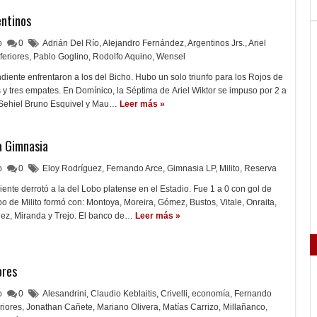
entinos
lo
0
Adrián Del Río
,
Alejandro Fernández
,
Argentinos Jrs.
,
Ariel
nferiores
,
Pablo Goglino
,
Rodolfo Aquino
,
Wensel
diente enfrentaron a los del Bicho. Hubo un solo triunfo para los Rojos de
 y tres empates. En Domínico, la Séptima de Ariel Wiktor se impuso por 2 a
e Sehiel Bruno Esquivel y Mau…
Leer más »
a Gimnasia
lo
0
Eloy Rodríguez
,
Fernando Arce
,
Gimnasia LP
,
Milito
,
Reserva
nte derrotó a la del Lobo platense en el Estadio. Fue 1 a 0 con gol de
o de Milito formó con: Montoya, Moreira, Gómez, Bustos, Vitale, Onraita,
uez, Miranda y Trejo. El banco de…
Leer más »
ores
lo
0
Alesandrini
,
Claudio Keblaitis
,
Crivelli
,
economía
,
Fernando
eriores
,
Jonathan Cañete
,
Mariano Olivera
,
Matías Carrizo
,
Millañanco
,