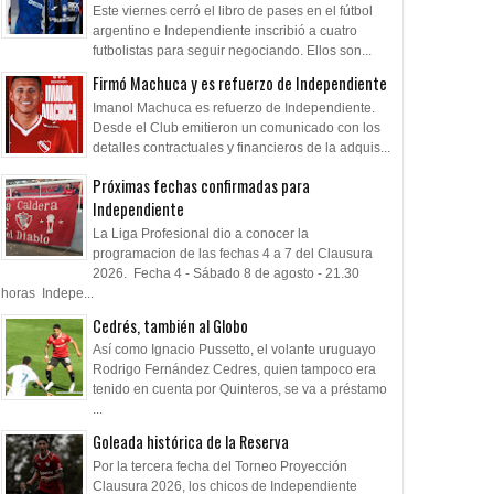
Este viernes cerró el libro de pases en el fútbol
argentino e Independiente inscribió a cuatro
futbolistas para seguir negociando. Ellos son...
Firmó Machuca y es refuerzo de Independiente
Imanol Machuca es refuerzo de Independiente.
Desde el Club emitieron un comunicado con los
detalles contractuales y financieros de la adquis...
Próximas fechas confirmadas para
Independiente
La Liga Profesional dio a conocer la
programacion de las fechas 4 a 7 del Clausura
2026. Fecha 4 - Sábado 8 de agosto - 21.30
horas Indepe...
Cedrés, también al Globo
Así como Ignacio Pussetto, el volante uruguayo
Rodrigo Fernández Cedres, quien tampoco era
tenido en cuenta por Quinteros, se va a préstamo
...
Goleada histórica de la Reserva
Por la tercera fecha del Torneo Proyección
Clausura 2026, los chicos de Independiente