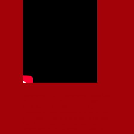
Independiente, CAI, IFC, Independiente Football Club,
Rey de Copas, Rojo, Avellaneda, Fútbol argentino,
Capital Nacional del Fútbol, Todo Rojo, Liga
Profesional de Fútbol, Asociación Argentina de Fútbol,
AFA, Football, hooligans, hinchas, hinchada de fútbol,
Rojo mi buen amigo, Bochini, Libertadores de
América, Ricardo Enrique Bochini, La Caldera del