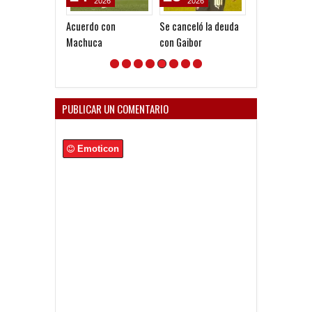
2026
2026
2026
Acuerdo con
Se canceló la deuda
Gustavo López:
Machuca
con Gaibor
diferencia ent
Vélez e
Independiente
en las Inferior
PUBLICAR UN COMENTARIO
Emoticon