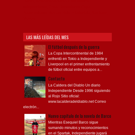
Diablo, lacalderadeldiablo, Club Atlético
Independiente, Copa Libertadores, Copa
Sudamericana, Soy del Rojo, #TodoRojo, YouTube,
Videos,
LAS MÁS LEÍDAS DEL MES
El fútbol después de la guerra
La Copa Intercontinental de 1984
enfrentó en Tokio a Independiente y
Liverpool en el primer enfrentamiento
de fútbol oficial entre equipos a...
Contacto
La Caldera del Diablo Un diario
Independiente Desde 1996 siguiendo
al Rojo Sitio oficial:
www.lacalderadeldiablo.net Correo
electrón...
Nuevo capítulo de la novela de Barco
Mientras Esequiel Barco sigue
sumando minutos y reconocimientos
en el Spartak, Independiente jugará