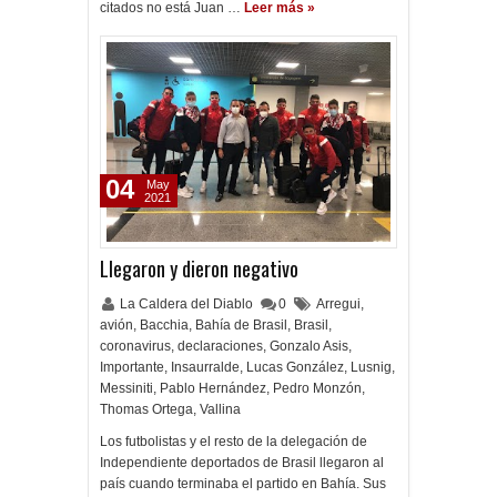
citados no está Juan …
Leer más »
04
May
2021
Llegaron y dieron negativo
La Caldera del Diablo
0
Arregui
,
avión
,
Bacchia
,
Bahía de Brasil
,
Brasil
,
coronavirus
,
declaraciones
,
Gonzalo Asis
,
Importante
,
Insaurralde
,
Lucas González
,
Lusnig
,
Messiniti
,
Pablo Hernández
,
Pedro Monzón
,
Thomas Ortega
,
Vallina
Los futbolistas y el resto de la delegación de
Independiente deportados de Brasil llegaron al
país cuando terminaba el partido en Bahía. Sus