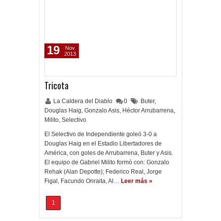
19
Nov
2013
Tricota
La Caldera del Diablo
0
Buter
,
Douglas Haig
,
Gonzalo Asis
,
Héctor Arrubarrena
,
Milito
,
Selectivo
El Selectivo de Independiente goleó 3-0 a
Douglas Haig en el Estadio Libertadores de
América, con goles de Arrubarrena, Buter y Asis.
El equipo de Gabriel Milito formó con: Gonzalo
Rehak (Alan Depotte); Federico Real, Jorge
Figal, Facundo Onraita, Al…
Leer más »
1