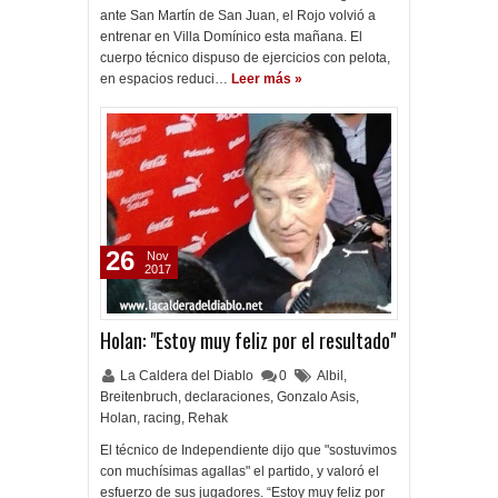
ante San Martín de San Juan, el Rojo volvió a
entrenar en Villa Domínico esta mañana. El
cuerpo técnico dispuso de ejercicios con pelota,
en espacios reduci…
Leer más »
26
Nov
2017
Holan: "Estoy muy feliz por el resultado"
La Caldera del Diablo
0
Albil
,
Breitenbruch
,
declaraciones
,
Gonzalo Asis
,
Holan
,
racing
,
Rehak
El técnico de Independiente dijo que "sostuvimos
con muchísimas agallas" el partido, y valoró el
esfuerzo de sus jugadores. “Estoy muy feliz por