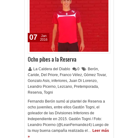
07
Jan
2016
Ocho pibes a la Reserva
La Caldera del Diablo
0
Berón
,
Caride
,
Del Priore
,
Franco Vélez
,
Gómez Tovar
,
Gonzalo Asis
,
inferiores
,
Juan Di Lorenzo
,
Leandro Picerno
,
Lezcano
,
Pretemporada
,
Reserva
,
Togni
Fernando Berón sumó al plantel de Reserva a
ocho juveniles, entre ellos Gastón Togni, el
goleador de las Divisiones Inferiores de
Independiente en 2015. Gastón Togni / Foto:
Leandro Picerno (@LeanFernandez4) Luego de
la muy buena campaña realizada el…
Leer más
»