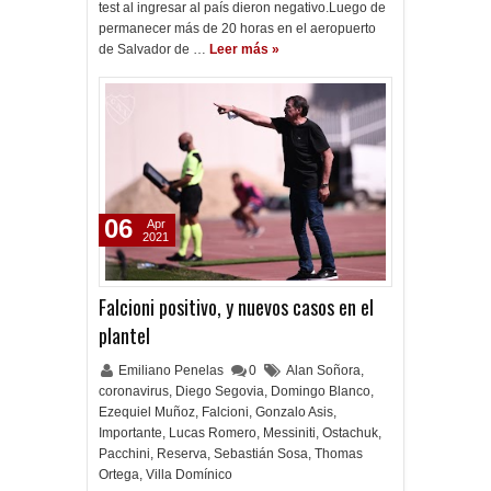
test al ingresar al país dieron negativo.Luego de
permanecer más de 20 horas en el aeropuerto
de Salvador de …
Leer más »
06
Apr
2021
Falcioni positivo, y nuevos casos en el
plantel
Emiliano Penelas
0
Alan Soñora
,
coronavirus
,
Diego Segovia
,
Domingo Blanco
,
Ezequiel Muñoz
,
Falcioni
,
Gonzalo Asis
,
Importante
,
Lucas Romero
,
Messiniti
,
Ostachuk
,
Pacchini
,
Reserva
,
Sebastián Sosa
,
Thomas
Ortega
,
Villa Domínico