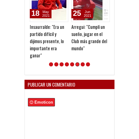
18
25
24
May
Jun
Jun
2021
2021
2021
Insaurralde: "Era un
Arregui: "Cumplí un
Rescindió Arre
partido difícil y
sueño, jugar en el
dijimos presente, lo
Club más grande del
importante era
mundo"
ganar"
PUBLICAR UN COMENTARIO
Emoticon