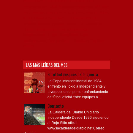
Capital Nacional del Fútbol, Todo Rojo, Liga
Profesional de Fútbol, Asociación Argentina de Fútbol,
AFA, Football, hooligans, hinchas, hinchada de fútbol,
Rojo mi buen amigo, Bochini, Libertadores de
América, Ricardo Enrique Bochini, La Caldera del
Diablo, lacalderadeldiablo, Club Atlético
Independiente, Copa Libertadores, Copa
Sudamericana, Soy del Rojo, #TodoRojo, YouTube,
Videos,
LAS MÁS LEÍDAS DEL MES
El fútbol después de la guerra
La Copa Intercontinental de 1984
enfrentó en Tokio a Independiente y
Liverpool en el primer enfrentamiento
de fútbol oficial entre equipos a...
Contacto
La Caldera del Diablo Un diario
Independiente Desde 1996 siguiendo
al Rojo Sitio oficial:
www.lacalderadeldiablo.net Correo