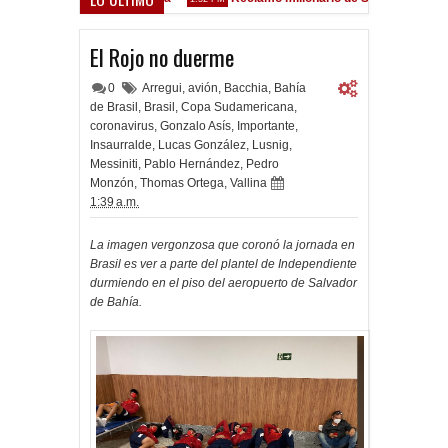
ez Sarsfield
El Rojo no duerme
0
Arregui
,
avión
,
Bacchia
,
Bahía
de Brasil
,
Brasil
,
Copa Sudamericana
,
coronavirus
,
Gonzalo Asís
,
Importante
,
Insaurralde
,
Lucas González
,
Lusnig
,
Messiniti
,
Pablo Hernández
,
Pedro
Monzón
,
Thomas Ortega
,
Vallina
1:39 a.m.
La imagen vergonzosa que coronó la jornada en
Brasil es ver a parte del plantel de Independiente
durmiendo en el piso del aeropuerto de Salvador
de Bahía.