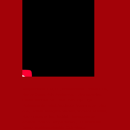
Independiente, CAI, IFC, Independiente Football Club,
Rey de Copas, Rojo, Avellaneda, Fútbol argentino,
Capital Nacional del Fútbol, Todo Rojo, Liga
Profesional de Fútbol, Asociación Argentina de Fútbol,
AFA, Football, hooligans, hinchas, hinchada de fútbol,
Rojo mi buen amigo, Bochini, Libertadores de
América, Ricardo Enrique Bochini, La Caldera del
Diablo, lacalderadeldiablo, Club Atlético