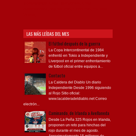
Independiente, Copa Libertadores, Copa
Sudamericana, Soy del Rojo, #TodoRojo, YouTube,
Videos,
LAS MÁS LEÍDAS DEL MES
El fútbol después de la guerra
La Copa Intercontinental de 1984
enfrentó en Tokio a Independiente y
Liverpool en el primer enfrentamiento
de fútbol oficial entre equipos a...
Contacto
La Caldera del Diablo Un diario
Independiente Desde 1996 siguiendo
al Rojo Sitio oficial:
www.lacalderadeldiablo.net Correo
electrón...
Caminando, de Irlanda a Avellaneda
Desde La Peña 325 Rojos en Irlanda,
proponen un reto para hinchas del
rojo durante el mes de agosto.