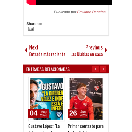
Publicado por
Emiliano Penelas
Share to:
Next
Previous
Entrada más reciente
Las Diablas en casa
ENTRADAS RELACIONADAS
04
26
12
Aug
Jun
Jun
2026
2026
2026
Gustavo López: "La
Primer contrato para
Primer contra