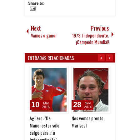
Share to:
Next
Previous
Vamos a ganar
1973: Independiente.
¡Campeón Mundial!
ENTRADAS RELACIONADAS
10
28
23
Mar
Nov
Oct
2016
2014
2013
Agüero: "De
Nos vemos pronto,
Historial frent
Manchester sólo
Mariscal
Tatengue
salgo para ir a
Independiente"