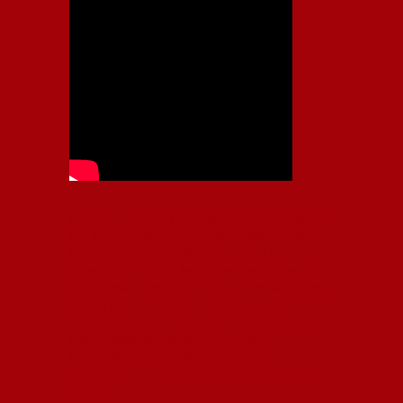
Independiente, CAI, IFC, Independiente Football Club,
Rey de Copas, Rojo, Avellaneda, Fútbol argentino,
Capital Nacional del Fútbol, Todo Rojo, Liga
Profesional de Fútbol, Asociación Argentina de Fútbol,
AFA, Football, hooligans, hinchas, hinchada de fútbol,
Rojo mi buen amigo, Bochini, Libertadores de
América, Ricardo Enrique Bochini, La Caldera del
Diablo, lacalderadeldiablo, Club Atlético
Independiente, Copa Libertadores, Copa
Sudamericana, Soy del Rojo, #TodoRojo, YouTube,
Videos,