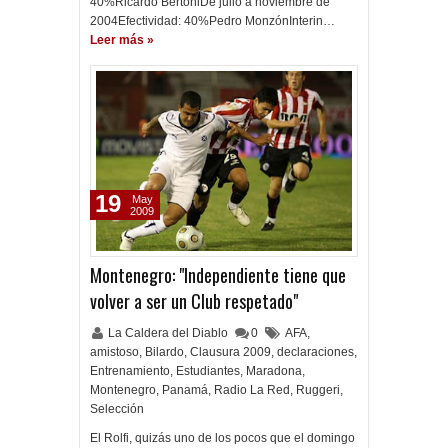
40%Ricardo BertoniDe julio a noviembre de
2004Efectividad: 40%Pedro MonzónInterin…
Leer más »
19
May
2009
Montenegro: "Independiente tiene que
volver a ser un Club respetado"
La Caldera del Diablo
0
AFA
,
amistoso
,
Bilardo
,
Clausura 2009
,
declaraciones
,
Entrenamiento
,
Estudiantes
,
Maradona
,
Montenegro
,
Panamá
,
Radio La Red
,
Ruggeri
,
Selección
El Rolfi, quizás uno de los pocos que el domingo