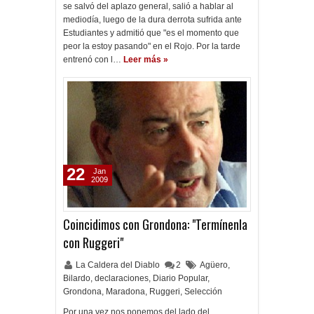
se salvó del aplazo general, salió a hablar al
mediodía, luego de la dura derrota sufrida ante
Estudiantes y admitió que "es el momento que
peor la estoy pasando" en el Rojo. Por la tarde
entrenó con l…
Leer más »
22
Jan
2009
Coincidimos con Grondona: "Termínenla
con Ruggeri"
La Caldera del Diablo
2
Agüero
,
Bilardo
,
declaraciones
,
Diario Popular
,
Grondona
,
Maradona
,
Ruggeri
,
Selección
Por una vez nos ponemos del lado del