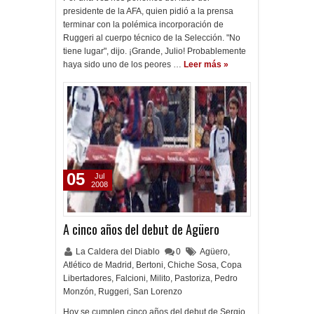
presidente de la AFA, quien pidió a la prensa
terminar con la polémica incorporación de
Ruggeri al cuerpo técnico de la Selección. "No
tiene lugar", dijo. ¡Grande, Julio! Probablemente
haya sido uno de los peores …
Leer más »
05
Jul
2008
A cinco años del debut de Agüero
La Caldera del Diablo
0
Agüero
,
Atlético de Madrid
,
Bertoni
,
Chiche Sosa
,
Copa
Libertadores
,
Falcioni
,
Milito
,
Pastoriza
,
Pedro
Monzón
,
Ruggeri
,
San Lorenzo
Hoy se cumplen cinco años del debut de Sergio