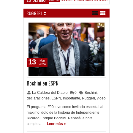
sfield
RUGGERI
13
Mar
2024
Bochini en ESPN
La Caldera del Diablo
0
Bochini
,
declaraciones
,
ESPN
,
Importante
,
Ruggeri
,
video
El programa F90 tuvo como invitado especial al
máximo ídolo de la historia de Independiente,
Ricardo Enrique Bochini. Repasá la nota
completa.…
Leer más »