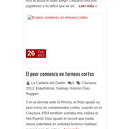
uno le gusta el buen juego. Llegaron muchos
jugadores y es difícil que se ad…
Leer más »
26
Feb
2012
El peor comienzo en torneos cortos
La Caldera del Diablo
0
Clausura
2012
,
Estadísticas
,
Gallego
,
Ramón Díaz
,
Ruggeri
Con la derrota ante el Pincha, el Rojo igualó su
peor inicio en campeonatos cortos, cuando en el
Clausura 2003 también sumaba tres caídas al
hilo.Ramón Díaz igualó el record que hasta
ahora ostentaba en soledad Américo Gallego,