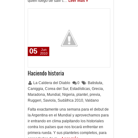
quien luego de salir c…
Leer más »
05
Jun
2010
Haciendo historia
La Caldera del Diablo
0
Batistuta
,
Caniggia
,
Corea del Sur
,
Estadísticas
,
Grecia
,
Maradona
,
Mundial
,
Nigeria
,
plantel
,
previa
,
Ruggeri
,
Saviola
,
Sudáfrica 2010
,
Valdano
Falta exactamente una semana para el debut de
la Argentina en el Mundial y aprovechamos para
ir entrando en clima palpitando los historiales
contra los países que nos tocará enfrentar en
primera rueda. Y sus planteles completos, para