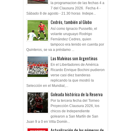
la programacion de las fechas 4 a
7 del Clausura 2026. Fecha 4 -
Sábado 8 de agosto - 21.30 horas Indepe...
Cedrés, también al Globo
Así como Ignacio Pussetto, el
volante uruguayo Rodrigo
Fernández Cedres, quien
tampoco era tenido en cuenta por
Quinteros, se va a préstamo ...
Las Malvinas son Argentinas
En el Libertadores de América
Ricardo Enrique Bochini pudieron
verse casi diez banderas
replicando la que mostró la
Selección en el Mundial,...
Goleada histórica de la Reserva
Por la tercera fecha del Torneo
Proyección Clausura 2026, los
chicos de Independiente
golearon a San Martín de San
Juan 9 a 0 en Villa Domín...
Actualización de los números de