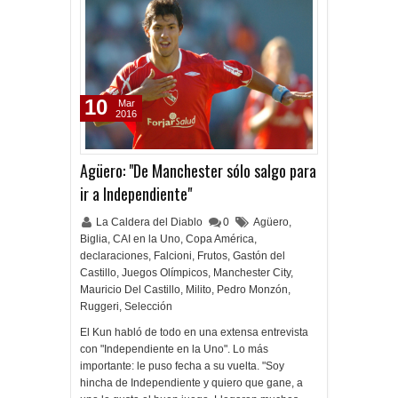
10
Mar
2016
Agüero: "De Manchester sólo salgo para
ir a Independiente"
La Caldera del Diablo
0
Agüero
,
Biglia
,
CAI en la Uno
,
Copa América
,
declaraciones
,
Falcioni
,
Frutos
,
Gastón del
Castillo
,
Juegos Olímpicos
,
Manchester City
,
Mauricio Del Castillo
,
Milito
,
Pedro Monzón
,
Ruggeri
,
Selección
El Kun habló de todo en una extensa entrevista
con "Independiente en la Uno". Lo más
importante: le puso fecha a su vuelta. "Soy
hincha de Independiente y quiero que gane, a