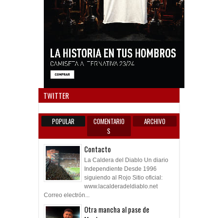
Anun
TWITTER
POPULAR
COMENTARIO
ARCHIVO
S
Contacto
La Caldera del Diablo Un diario
Independiente Desde 1996
siguiendo al Rojo Sitio oficial:
www.lacalderadeldiablo.net
Correo electrón...
Otra mancha al pase de