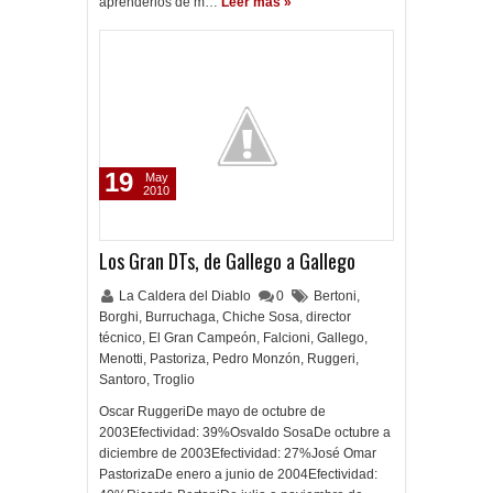
aprenderlos de m…
Leer más »
19
May
2010
Los Gran DTs, de Gallego a Gallego
La Caldera del Diablo
0
Bertoni
,
Borghi
,
Burruchaga
,
Chiche Sosa
,
director
técnico
,
El Gran Campeón
,
Falcioni
,
Gallego
,
Menotti
,
Pastoriza
,
Pedro Monzón
,
Ruggeri
,
Santoro
,
Troglio
Oscar RuggeriDe mayo de octubre de
2003Efectividad: 39%Osvaldo SosaDe octubre a
diciembre de 2003Efectividad: 27%José Omar
PastorizaDe enero a junio de 2004Efectividad: