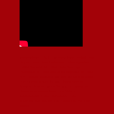
Independiente, CAI, IFC, Independiente Football Club,
Rey de Copas, Rojo, Avellaneda, Fútbol argentino,
Capital Nacional del Fútbol, Todo Rojo, Liga
Profesional de Fútbol, Asociación Argentina de Fútbol,
AFA, Football, hooligans, hinchas, hinchada de fútbol,
Rojo mi buen amigo, Bochini, Libertadores de
América, Ricardo Enrique Bochini, La Caldera del
Diablo, lacalderadeldiablo, Club Atlético
Independiente, Copa Libertadores, Copa
Sudamericana, Soy del Rojo, #TodoRojo, YouTube,
Videos,