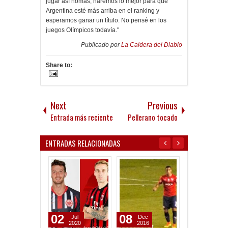
jugar así nomás, haremos lo mejor para que
Argentina esté más arriba en el ranking y
esperamos ganar un título. No pensé en los
juegos Olímpicos todavía."
Publicado por
La Caldera del Diablo
Share to:
Next
Previous
Entrada más reciente
Pellerano tocado
ENTRADAS RELACIONADAS
02
08
24
Jul
Dec
Nov
2020
2016
2016