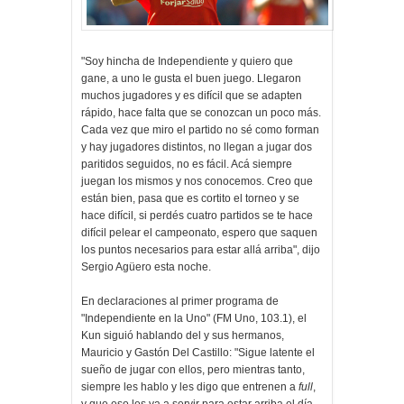
"Soy hincha de Independiente y quiero que
gane, a uno le gusta el buen juego. Llegaron
muchos jugadores y es difícil que se adapten
rápido, hace falta que se conozcan un poco más.
Cada vez que miro el partido no sé como forman
y hay jugadores distintos, no llegan a jugar dos
paritidos seguidos, no es fácil. Acá siempre
juegan los mismos y nos conocemos. Creo que
están bien, pasa que es cortito el torneo y se
hace difícil, si perdés cuatro partidos se te hace
difícil pelear el campeonato, espero que saquen
los puntos necesarios para estar allá arriba", dijo
Sergio Agüero esta noche.
En declaraciones al primer programa de
"Independiente en la Uno" (FM Uno, 103.1), el
Kun siguió hablando del y sus hermanos,
Mauricio y Gastón Del Castillo: "Sigue latente el
sueño de jugar con ellos, pero mientras tanto,
siempre les hablo y les digo que entrenen a
full
,
y que eso les va a servir para estar arriba el día