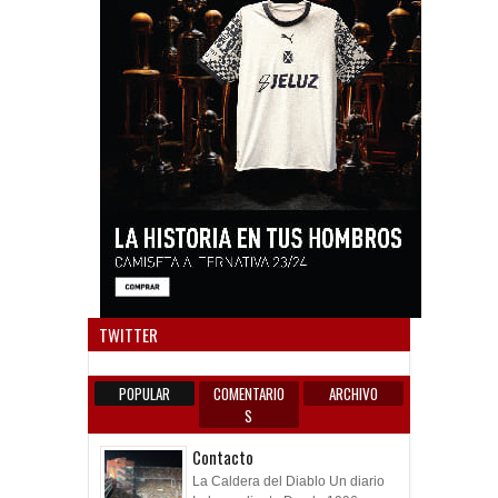
Anun
TWITTER
POPULAR
COMENTARIO
ARCHIVO
S
Contacto
La Caldera del Diablo Un diario