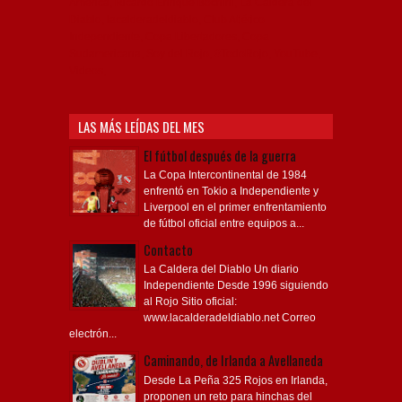
América, Ricardo Enrique Bochini, La Caldera del
Diablo, lacalderadeldiablo, Club Atlético
Independiente, Copa Libertadores, Copa
Sudamericana, Soy del Rojo, #TodoRojo, YouTube,
Videos,
LAS MÁS LEÍDAS DEL MES
El fútbol después de la guerra
La Copa Intercontinental de 1984
enfrentó en Tokio a Independiente y
Liverpool en el primer enfrentamiento
de fútbol oficial entre equipos a...
Contacto
La Caldera del Diablo Un diario
Independiente Desde 1996 siguiendo
al Rojo Sitio oficial:
www.lacalderadeldiablo.net Correo
electrón...
Caminando, de Irlanda a Avellaneda
Desde La Peña 325 Rojos en Irlanda,
proponen un reto para hinchas del