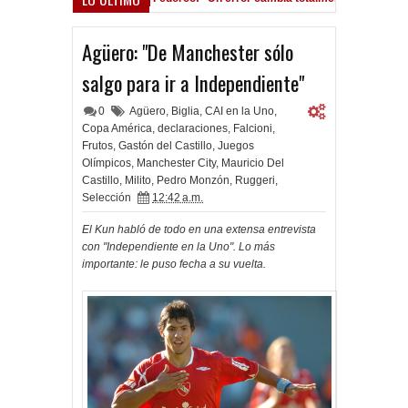
o Román, al ascenso holandés
Agüero: "De Manchester sólo
salgo para ir a Independiente"
0
Agüero
,
Biglia
,
CAI en la Uno
,
Copa América
,
declaraciones
,
Falcioni
,
Frutos
,
Gastón del Castillo
,
Juegos
Olímpicos
,
Manchester City
,
Mauricio Del
Castillo
,
Milito
,
Pedro Monzón
,
Ruggeri
,
Selección
12:42 a.m.
El Kun habló de todo en una extensa entrevista
con "Independiente en la Uno". Lo más
importante: le puso fecha a su vuelta.