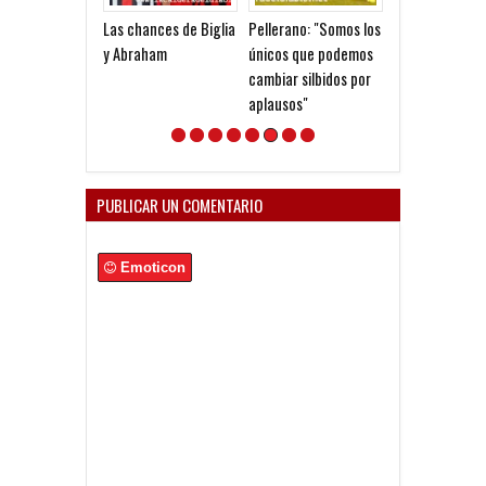
Las chances de Biglia
Pellerano: "Somos los
Grinbank: " Si 
y Abraham
únicos que podemos
candidato a
cambiar silbidos por
presidente lo d
aplausos"
en el verano"
PUBLICAR UN COMENTARIO
Emoticon