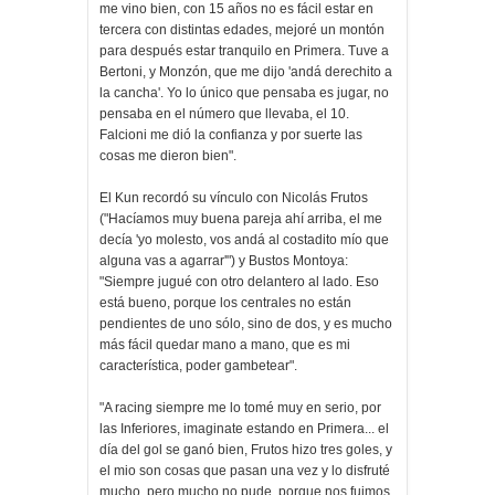
me vino bien, con 15 años no es fácil estar en
tercera con distintas edades, mejoré un montón
para después estar tranquilo en Primera. Tuve a
Bertoni, y Monzón, que me dijo 'andá derechito a
la cancha'. Yo lo único que pensaba es jugar, no
pensaba en el número que llevaba, el 10.
Falcioni me dió la confianza y por suerte las
cosas me dieron bien".
El Kun recordó su vínculo con Nicolás Frutos
("Hacíamos muy buena pareja ahí arriba, el me
decía 'yo molesto, vos andá al costadito mío que
alguna vas a agarrar'") y Bustos Montoya:
"Siempre jugué con otro delantero al lado. Eso
está bueno, porque los centrales no están
pendientes de uno sólo, sino de dos, y es mucho
más fácil quedar mano a mano, que es mi
característica, poder gambetear".
"A racing siempre me lo tomé muy en serio, por
las Inferiores, imaginate estando en Primera... el
día del gol se ganó bien, Frutos hizo tres goles, y
el mio son cosas que pasan una vez y lo disfruté
mucho, pero mucho no pude, porque nos fuimos