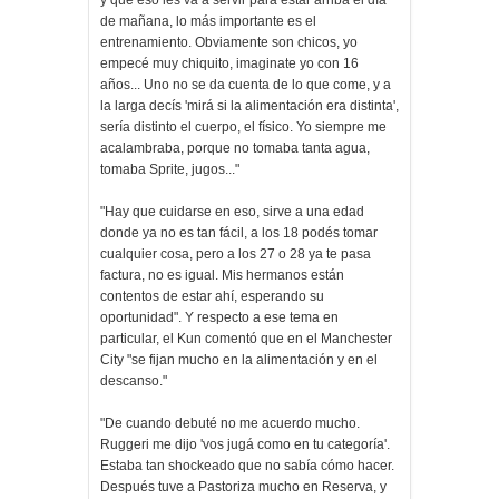
de mañana, lo más importante es el
entrenamiento. Obviamente son chicos, yo
empecé muy chiquito, imaginate yo con 16
años... Uno no se da cuenta de lo que come, y a
la larga decís 'mirá si la alimentación era distinta',
sería distinto el cuerpo, el físico. Yo siempre me
acalambraba, porque no tomaba tanta agua,
tomaba Sprite, jugos..."
"Hay que cuidarse en eso, sirve a una edad
donde ya no es tan fácil, a los 18 podés tomar
cualquier cosa, pero a los 27 o 28 ya te pasa
factura, no es igual. Mis hermanos están
contentos de estar ahí, esperando su
oportunidad". Y respecto a ese tema en
particular, el Kun comentó que en el Manchester
City "se fijan mucho en la alimentación y en el
descanso."
"De cuando debuté no me acuerdo mucho.
Ruggeri me dijo 'vos jugá como en tu categoría'.
Estaba tan shockeado que no sabía cómo hacer.
Después tuve a Pastoriza mucho en Reserva, y