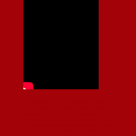
Independiente, CAI, IFC, Independiente Football Club,
Rey de Copas, Rojo, Avellaneda, Fútbol argentino,
Capital Nacional del Fútbol, Todo Rojo, Liga
Profesional de Fútbol, Asociación Argentina de Fútbol,
AFA, Football, hooligans, hinchas, hinchada de fútbol,
Rojo mi buen amigo, Bochini, Libertadores de