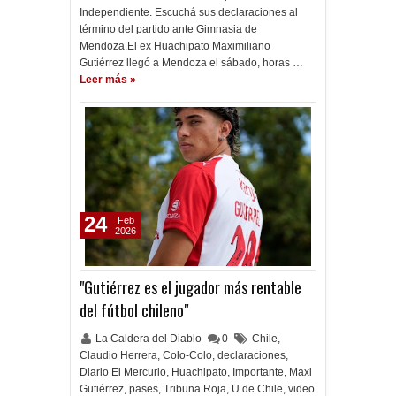
Independiente. Escuchá sus declaraciones al
término del partido ante Gimnasia de
Mendoza.El ex Huachipato Maximiliano
Gutiérrez llegó a Mendoza el sábado, horas …
Leer más »
24
Feb
2026
"Gutiérrez es el jugador más rentable
del fútbol chileno"
La Caldera del Diablo
0
Chile
,
Claudio Herrera
,
Colo-Colo
,
declaraciones
,
Diario El Mercurio
,
Huachipato
,
Importante
,
Maxi
Gutiérrez
,
pases
,
Tribuna Roja
,
U de Chile
,
video