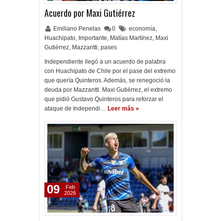
Acuerdo por Maxi Gutiérrez
Emiliano Penelas
0
economía
,
Huachipato
,
Importante
,
Matías Martínez
,
Maxi
Gutiérrez
,
Mazzantti
,
pases
Independiente llegó a un acuerdo de palabra
con Huachipato de Chile por el pase del extremo
que quería Quinteros. Además, se renegoció la
deuda por Mazzantti. Maxi Gutiérrez, el extremo
que pidió Gustavo Quinteros para reforzar el
ataque de Independi…
Leer más »
09
Feb
2026