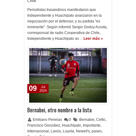
Chile
Periodistas trasandinos manifestaron que
Independiente y Huachipato avanzaron en la
negociación por el defensor, y su partida "es
inminente". Según informó Sergio Godoy Acosta,
corresponsal de radio Cooperativa de Chile,
Independiente y Huachipato av…
Leer más »
09
Jul
2024
Bernabei, otro nombre a la lista
Emiliano Penelas
0
Bernabei
,
Celtic
,
Francisco González
,
Huachipato
,
Importante
,
Internacional
,
Lanús
,
Loyola
,
Newell's
,
pases
,