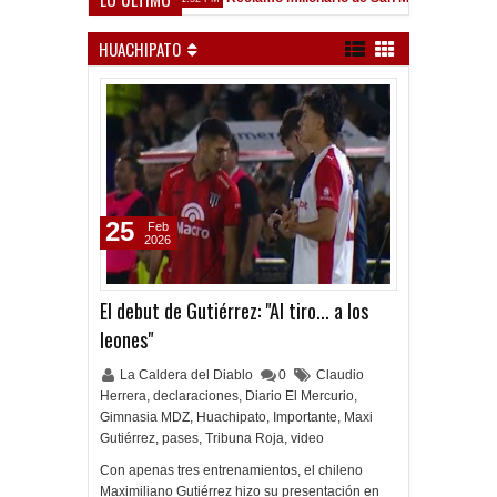
field
HUACHIPATO
25
Feb
2026
El debut de Gutiérrez: "Al tiro... a los
leones"
La Caldera del Diablo
0
Claudio
Herrera
,
declaraciones
,
Diario El Mercurio
,
Gimnasia MDZ
,
Huachipato
,
Importante
,
Maxi
Gutiérrez
,
pases
,
Tribuna Roja
,
video
Con apenas tres entrenamientos, el chileno
Maximiliano Gutiérrez hizo su presentación en