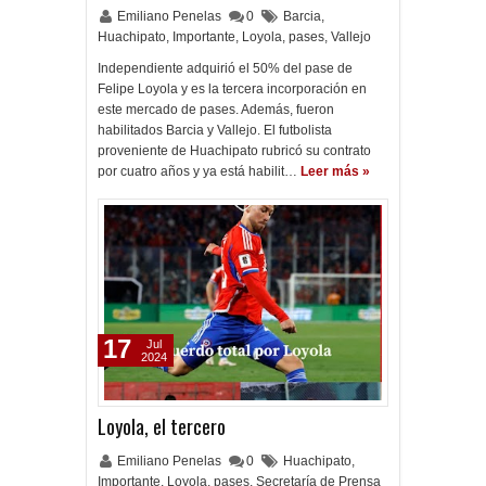
Emiliano Penelas
0
Barcia
,
Huachipato
,
Importante
,
Loyola
,
pases
,
Vallejo
Independiente adquirió el 50% del pase de
Felipe Loyola y es la tercera incorporación en
este mercado de pases. Además, fueron
habilitados Barcia y Vallejo. El futbolista
proveniente de Huachipato rubricó su contrato
por cuatro años y ya está habilit…
Leer más »
17
Jul
2024
Loyola, el tercero
Emiliano Penelas
0
Huachipato
,
Importante
,
Loyola
,
pases
,
Secretaría de Prensa