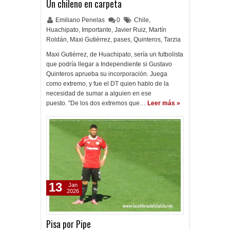
Un chileno en carpeta
Emiliano Penelas
0
Chile
,
Huachipato
,
Importante
,
Javier Ruiz
,
Martín
Roldán
,
Maxi Gutiérrez
,
pases
,
Quinteros
,
Tarzia
Maxi Gutiérrez, de Huachipato, sería un futbolista
que podría llegar a Independiente si Gustavo
Quinteros aprueba su incorporación. Juega
como extremo, y fue el DT quien hablo de la
necesidad de sumar a alguien en ese
puesto. "De los dos extremos que…
Leer más »
13
Jan
2026
Pisa por Pipe