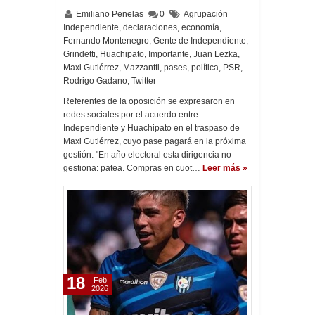
Emiliano Penelas
0
Agrupación
Independiente
,
declaraciones
,
economía
,
Fernando Montenegro
,
Gente de Independiente
,
Grindetti
,
Huachipato
,
Importante
,
Juan Lezka
,
Maxi Gutiérrez
,
Mazzantti
,
pases
,
política
,
PSR
,
Rodrigo Gadano
,
Twitter
Referentes de la oposición se expresaron en
redes sociales por el acuerdo entre
Independiente y Huachipato en el traspaso de
Maxi Gutiérrez, cuyo pase pagará en la próxima
gestión. "En año electoral esta dirigencia no
gestiona: patea. Compras en cuot…
Leer más »
18
Feb
2026