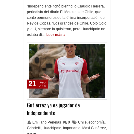
"Independiente fichó bien" dijo Claudio Herrera,
periodista del diario El Mercurio de Chile, que
contó pormenores de la última incorporación del
Rey de Copas. "Los grandes de Chile, Colo Colo
y la U, siempre lo quisieron, pero Huachipato no
estaba di…
Leer más »
21
Feb
2026
Gutiérrez ya es jugador de
Independiente
Emiliano Penelas
0
Chile
,
economía
,
Grindetti
,
Huachipato
,
Importante
,
Maxi Gutiérrez
,
pases