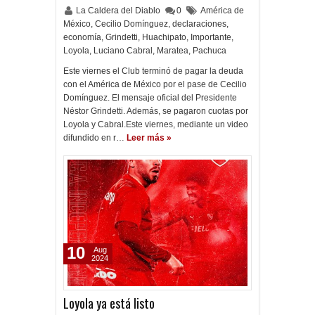
La Caldera del Diablo
0
América de
México
,
Cecilio Domínguez
,
declaraciones
,
economía
,
Grindetti
,
Huachipato
,
Importante
,
Loyola
,
Luciano Cabral
,
Maratea
,
Pachuca
Este viernes el Club terminó de pagar la deuda
con el América de México por el pase de Cecilio
Domínguez. El mensaje oficial del Presidente
Néstor Grindetti. Además, se pagaron cuotas por
Loyola y Cabral.Este viernes, mediante un video
difundido en r…
Leer más »
10
Aug
2024
Loyola ya está listo