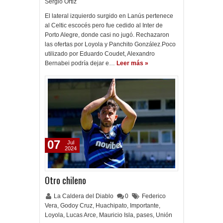
Sergio Ortiz
El lateral izquierdo surgido en Lanús pertenece
al Celtic escocés pero fue cedido al Inter de
Porto Alegre, donde casi no jugó. Rechazaron
las ofertas por Loyola y Panchito González.Poco
utilizado por Eduardo Coudet, Alexandro
Bernabei podría dejar e…
Leer más »
07
Jul
2024
Otro chileno
La Caldera del Diablo
0
Federico
Vera
,
Godoy Cruz
,
Huachipato
,
Importante
,
Loyola
,
Lucas Arce
,
Mauricio Isla
,
pases
,
Unión