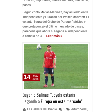
Huracán
,
Importante
,
Matías Martínez
,
Mazzantti
,
pases
Según contó Matías Martínez, hay acuerdo entre
Independiente y Huracan por Walter Mazzantti.El
volante, figura del Globo de Parque Patricios y
que protagonizó el último mercado de pases,
parecería que ahora sí llegaría a Independiente
a cambio de 3.…
Leer más »
14
May
2025
Eugenio Salinas: "Loyola estaría
llegando a Europa en este mercado"
La Caldera del Diablo
0
Arturo Vidal
,