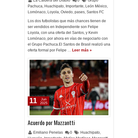
La Caldera del Diablo
0
Grupo
Pachuca
,
Huachipato
,
Importante
,
León México
,
Lomónaco
,
Loyola
,
Oviedo
,
pases
,
Santos FC
Los dos futbolistas que más chances tienen de
ser vendidos en Independiente son Felipe
Loyola, con una oferta del Santos, y Kevin
Lomónaco, por ahora en vías de negociarlo con
el Grupo Pachuca.El Santos de Brasil realizó una
oferta formal por Felipe …
Leer más »
11
Jun
2025
Acuerdo por Mazzantti
Emiliano Penelas
0
Huachipato
,