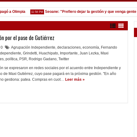
 a Olimpia
Seoane: "Prefiero dejar la gestión y que venga gente nue
11:58 PM
ón por el pase de Gutiérrez
0
Agrupación Independiente
,
declaraciones
,
economía
,
Fernando
ndependiente
,
Grindetti
,
Huachipato
,
Importante
,
Juan Lezka
,
Maxi
es
,
política
,
PSR
,
Rodrigo Gadano
,
Twitter
ón se expresaron en redes sociales por el acuerdo entre Independiente y
o de Maxi Gutiérrez, cuyo pase pagará en la próxima gestión. "En año
a no gestiona: patea. Compras en cuot…
Leer más »