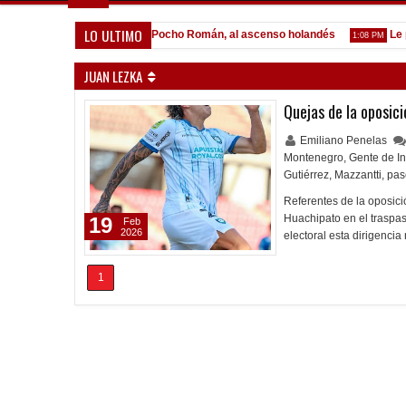
LO ULTIMO
l por Lomónaco
Pocho Román, al ascenso holandés
Le pagó
1:14 PM
1:08 PM
JUAN LEZKA
Quejas de la oposici
Emiliano Penelas
Montenegro
,
Gente de I
Gutiérrez
,
Mazzantti
,
pas
Referentes de la oposici
Huachipato en el traspas
19
Feb
2026
electoral esta dirigenci
1