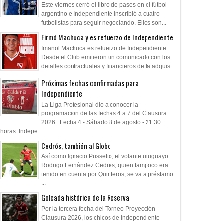
Este viernes cerró el libro de pases en el fútbol
argentino e Independiente inscribió a cuatro
futbolistas para seguir negociando. Ellos son...
Firmó Machuca y es refuerzo de Independiente
Imanol Machuca es refuerzo de Independiente.
Desde el Club emitieron un comunicado con los
detalles contractuales y financieros de la adquis...
Próximas fechas confirmadas para
Independiente
La Liga Profesional dio a conocer la
programacion de las fechas 4 a 7 del Clausura
2026. Fecha 4 - Sábado 8 de agosto - 21.30
horas Indepe...
Cedrés, también al Globo
Así como Ignacio Pussetto, el volante uruguayo
Rodrigo Fernández Cedres, quien tampoco era
tenido en cuenta por Quinteros, se va a préstamo
...
Goleada histórica de la Reserva
Por la tercera fecha del Torneo Proyección
Clausura 2026, los chicos de Independiente