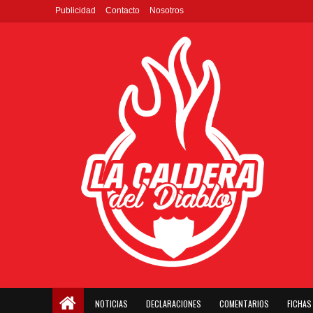
Publicidad
Contacto
Nosotros
NOTICIAS
DECLARACIONES
COMENTARIOS
FICHAS