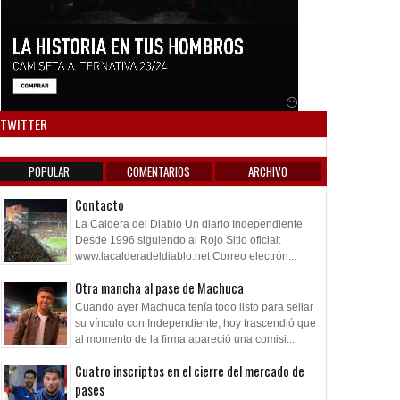
Anuncio SOICOS
TWITTER
POPULAR
COMENTARIOS
ARCHIVO
Contacto
La Caldera del Diablo Un diario Independiente
Desde 1996 siguiendo al Rojo Sitio oficial:
www.lacalderadeldiablo.net Correo electrón...
Otra mancha al pase de Machuca
Cuando ayer Machuca tenía todo listo para sellar
su vínculo con Independiente, hoy trascendió que
al momento de la firma apareció una comisi...
Cuatro inscriptos en el cierre del mercado de
pases