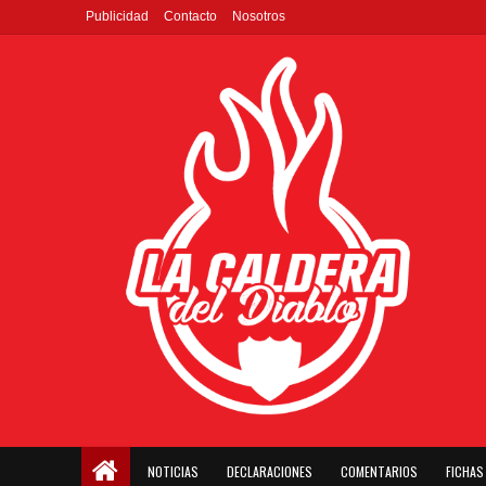
Publicidad
Contacto
Nosotros
NOTICIAS
DECLARACIONES
COMENTARIOS
FICHAS