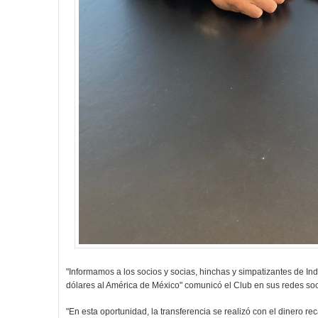
"Informamos a los socios y socias, hinchas y simpatizantes de In
dólares al América de México" comunicó el Club en sus redes so
"En esta oportunidad, la transferencia se realizó con el dinero r