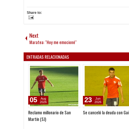
Share to:
Next
Maratea: "Hoy me emocioné"
ENTRADAS RELACIONADAS
05
23
Aug
Jun
2026
2026
Reclamo millonario de San
Se canceló la deuda con Ga
Martín (SJ)