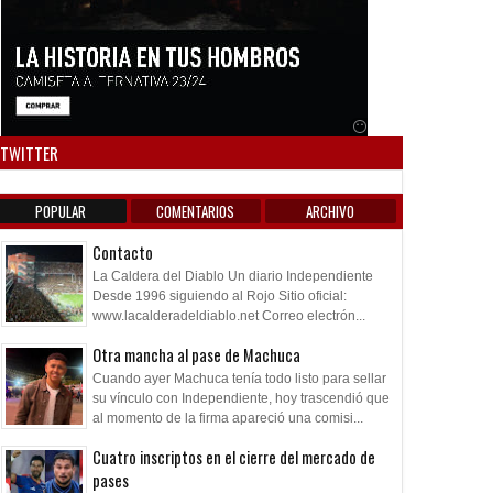
Anuncio SOICOS
TWITTER
POPULAR
COMENTARIOS
ARCHIVO
Contacto
La Caldera del Diablo Un diario Independiente
Desde 1996 siguiendo al Rojo Sitio oficial:
www.lacalderadeldiablo.net Correo electrón...
Otra mancha al pase de Machuca
Cuando ayer Machuca tenía todo listo para sellar
su vínculo con Independiente, hoy trascendió que
al momento de la firma apareció una comisi...
Cuatro inscriptos en el cierre del mercado de
pases