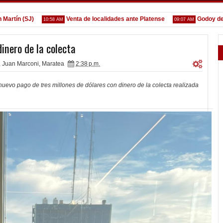
 (SJ)
Venta de localidades ante Platense
Godoy desgarr
10:58 AM
09:07 AM
dinero de la colecta
,
Juan Marconi
,
Maratea
2:38 p.m.
 nuevo pago de tres millones de dólares con dinero de la colecta realizada