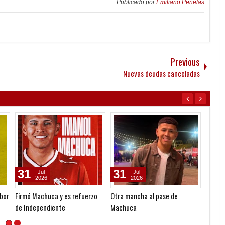
Publicado por
Emiliano Penelas
Previous
Nuevas deudas canceladas
31
31
30
Jul
Jul
2026
2026
ibor
Firmó Machuca y es refuerzo
Otra mancha al pase de
Nueva 
de Independiente
Machuca