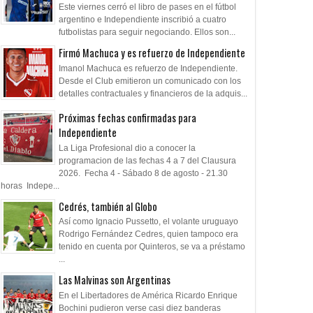
Este viernes cerró el libro de pases en el fútbol
argentino e Independiente inscribió a cuatro
futbolistas para seguir negociando. Ellos son...
Firmó Machuca y es refuerzo de Independiente
Imanol Machuca es refuerzo de Independiente.
Desde el Club emitieron un comunicado con los
detalles contractuales y financieros de la adquis...
Próximas fechas confirmadas para
Independiente
La Liga Profesional dio a conocer la
programacion de las fechas 4 a 7 del Clausura
2026. Fecha 4 - Sábado 8 de agosto - 21.30
horas Indepe...
Cedrés, también al Globo
Así como Ignacio Pussetto, el volante uruguayo
Rodrigo Fernández Cedres, quien tampoco era
24
17
Jul
Jul
May
tenido en cuenta por Quinteros, se va a préstamo
2026
2026
2026
...
inhibición
Acuerdo con Machuca
Denuncia de groo
Las Malvinas son Argentinas
Inferiores: Comuni
En el Libertadores de América Ricardo Enrique
Bochini pudieron verse casi diez banderas