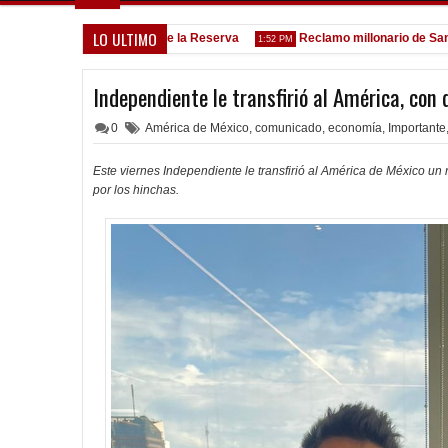
LO ULTIMO
Goleada histórica de la Reserva
Reclamo millonario de San Martín
 PM
1:52 PM
Independiente le transfirió al América, con 
0
América de México
,
comunicado
,
economía
,
Importante
Este viernes Independiente le transfirió al América de México un
por los hinchas.