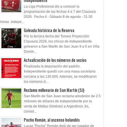
Independiente
Libertadores 1973
La Liga Profesional dio a conocer la
programacion de las fechas 4 a 7 del Clausura
2026. Fecha 4 - Sábado 8 de agosto - 21.30
horas Indepe...
Goleada histórica de la Reserva
Por la tercera fecha del Torneo Proyección
Clausura 2026, los chicos de Independiente
golearon a San Martín de San Juan 9 a 0 en Villa
Domín...
Actualización de los números de socios
Finalizada la depuración del padrón,
Independiente quedó con una masa societaria
cercana a las 130.600. Además, se modificaron
los números d...
Reclamo millonario de San Martín (SJ)
San Martín de San Juan reclama alrededor de 2.5
millones de dólares de Independiente por la
venta de Matías Giménez a Argentinos Jrs,
consid...
Pocho Román, al ascenso holandés
Lucas "Pocho" Román dejó de ser jugador de