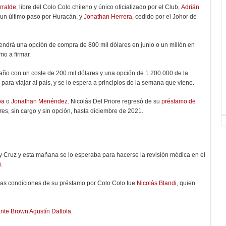
rralde
, libre del Colo Colo chileno y único oficializado por el Club,
Adrián
 un último paso por Huracán, y
Jonathan Herrera
, cedido por el Johor de
 tendrá una opción de compra de 800 mil dólares en junio o un millón en
imo a firmar.
año con un coste de 200 mil dólares y una opción de 1.200.000 de la
ara viajar al país, y se lo espera a principios de la semana que viene.
oa
o
Jonathan Menéndez
. Nicolás Del Priore regresó de su
préstamo de
es, sin cargo y sin opción, hasta diciembre de 2021.
y Cruz y esta mañana se lo esperaba para hacerse la revisión médica en el
i
.
 las condiciones de su préstamo por Colo Colo fue
Nicolás Blandi
, quien
ante Brown Agustín Dattola
.