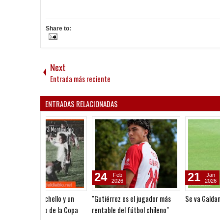
Share to:
Next
Entrada más reciente
ENTRADAS RELACIONADAS
21
14
Jan
Jan
2026
2026
Se va Galdames
Galdames, otro que se iría