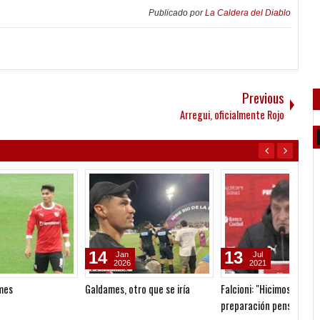
Publicado por
La Caldera del Diablo
Previous
Arregui, oficialmente Rojo
13
04
21
Jul
Jul
2021
2021
Falcioni: "Hicimos una buena
Las chances de Blandi
Ahora 
preparación pensando en poder