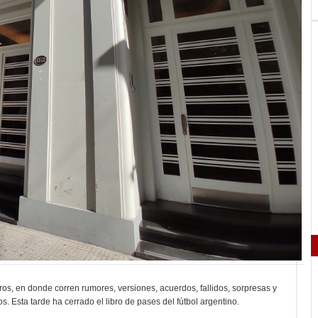
os, en donde corren rumores, versiones, acuerdos, fallidos, sorpresas y
. Esta tarde ha cerrado el libro de pases del fútbol argentino.