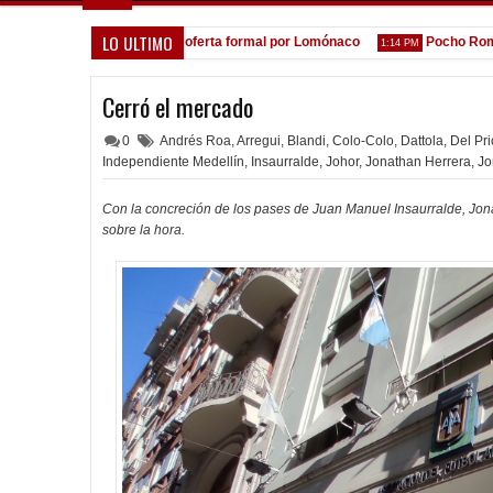
LO ULTIMO
A la espera de la oferta formal por Lomónaco
Pocho Román, a
:31 PM
1:14 PM
Cerró el mercado
0
Andrés Roa
,
Arregui
,
Blandi
,
Colo-Colo
,
Dattola
,
Del Pri
Independiente Medellín
,
Insaurralde
,
Johor
,
Jonathan Herrera
,
Jo
Con la concreción de los pases de Juan Manuel Insaurralde, Jona
sobre la hora.