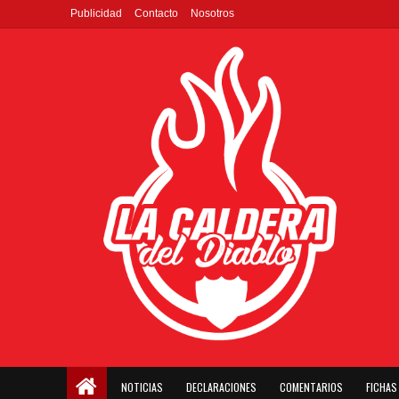
Publicidad
Contacto
Nosotros
NOTICIAS
DECLARACIONES
COMENTARIOS
FICHAS