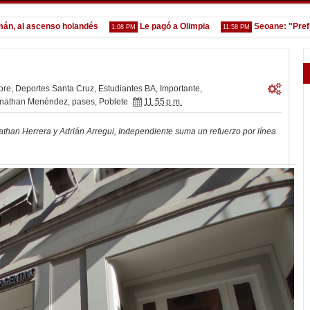
l ascenso holandés
Le pagó a Olimpia
Seoane: "Prefiero d
1:08 PM
11:58 PM
ore
,
Deportes Santa Cruz
,
Estudiantes BA
,
Importante
,
nathan Menéndez
,
pases
,
Poblete
11:55 p.m.
than Herrera y Adrián Arregui, Independiente suma un refuerzo por línea