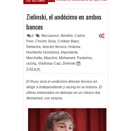
field
Zielinski, el undécimo en ambos
bancos
0
Beccacece
,
Brindisi
,
Carlos
Fren
,
Chiche Sosa
,
Cristian Báez
,
Dellacha
,
director técnico
,
historia
,
Humberto Grondona
,
Importante
,
Marchetta
,
Maschio
,
Mohamed
,
Pastoriza
,
racing
,
Vladislao Cap
,
Zielinski
2:42 a.m.
El Ruso será el undécimo director técnico en
dirigir a Independiente y racing en la historia. El
último entrenador en debutar en un clásico fue
Mohamed, con victoria.