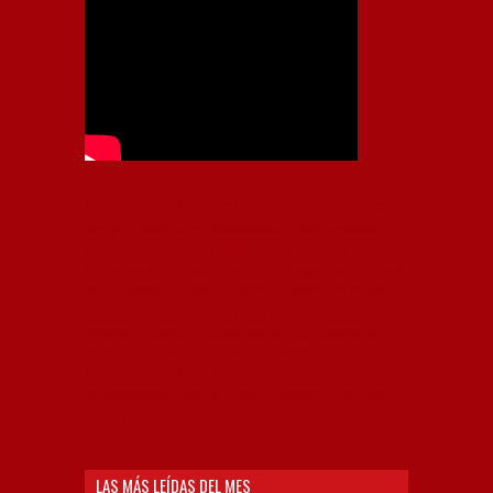
Independiente, CAI, IFC, Independiente Football Club,
Rey de Copas, Rojo, Avellaneda, Fútbol argentino,
Capital Nacional del Fútbol, Todo Rojo, Liga
Profesional de Fútbol, Asociación Argentina de Fútbol,
AFA, Football, hooligans, hinchas, hinchada de fútbol,
Rojo mi buen amigo, Bochini, Libertadores de
América, Ricardo Enrique Bochini, La Caldera del
Diablo, lacalderadeldiablo, Club Atlético
Independiente, Copa Libertadores, Copa
Sudamericana, Soy del Rojo, #TodoRojo, YouTube,
Videos,
LAS MÁS LEÍDAS DEL MES