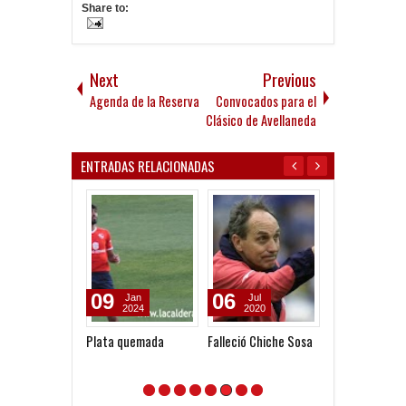
Share to:
Next
Previous
Agenda de la Reserva
Convocados para el
Clásico de Avellaneda
ENTRADAS RELACIONADAS
09
06
19
Jan
Jul
May
2024
2020
2010
Plata quemada
Falleció Chiche Sosa
Los Gran DTs, 
Gallego a Gall