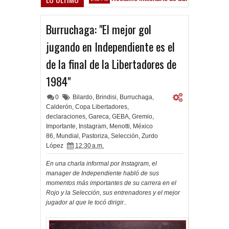
 Sarsfield
Burruchaga: "El mejor gol
jugando en Independiente es el
de la final de la Libertadores de
1984"
0
Bilardo
,
Brindisi
,
Burruchaga
,
Calderón
,
Copa Libertadores
,
declaraciones
,
Gareca
,
GEBA
,
Gremio
,
Importante
,
Instagram
,
Menotti
,
México
86
,
Mundial
,
Pastoriza
,
Selección
,
Zurdo
López
12:30 a.m.
En una charla informal por Instagram, el
manager de Independiente habló de sus
momentos más importantes de su carrera en el
Rojo y la Selección, sus entrenadores y el mejor
jugador al que le tocó dirigir..