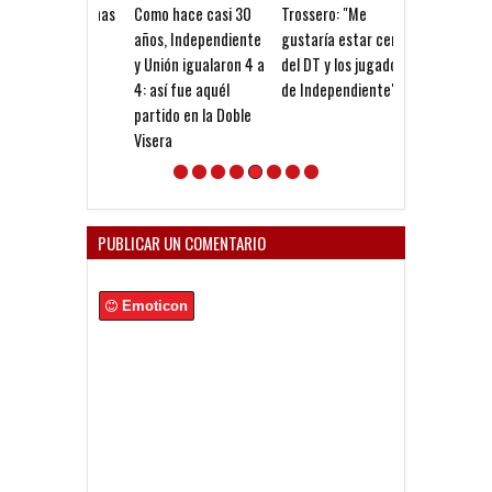
Como hace casi 30
Trossero: "Me
La Séptima del
años, Independiente
gustaría estar cerca
Copas
y Unión igualaron 4 a
del DT y los jugadores
4: así fue aquél
de Independiente"
partido en la Doble
Visera
PUBLICAR UN COMENTARIO
Emoticon