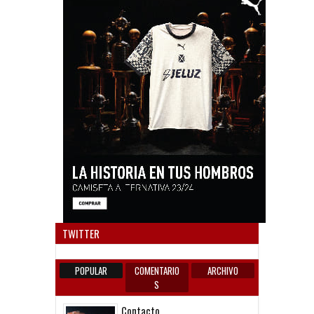
Anun
TWITTER
POPULAR
COMENTARIO
ARCHIVO
S
Contacto