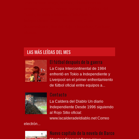
Rojo mi buen amigo, Bochini, Libertadores de
América, Ricardo Enrique Bochini, La Caldera del
Diablo, lacalderadeldiablo, Club Atlético
Independiente, Copa Libertadores, Copa
Sudamericana, Soy del Rojo, #TodoRojo, YouTube,
Videos,
LAS MÁS LEÍDAS DEL MES
El fútbol después de la guerra
La Copa Intercontinental de 1984
enfrentó en Tokio a Independiente y
Liverpool en el primer enfrentamiento
de fútbol oficial entre equipos a...
Contacto
La Caldera del Diablo Un diario
Independiente Desde 1996 siguiendo
al Rojo Sitio oficial:
www.lacalderadeldiablo.net Correo
electrón...
Nuevo capítulo de la novela de Barco