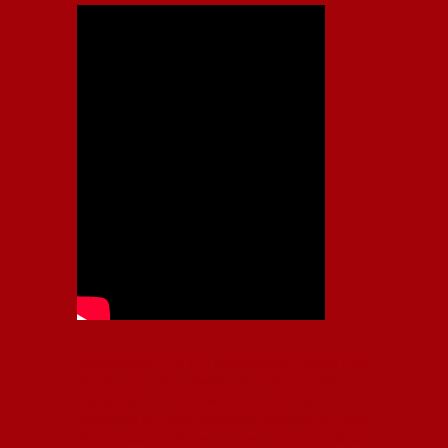
Independiente, CAI, IFC, Independiente Football Club,
Rey de Copas, Rojo, Avellaneda, Fútbol argentino,
Capital Nacional del Fútbol, Todo Rojo, Liga
Profesional de Fútbol, Asociación Argentina de Fútbol,
AFA, Football, hooligans, hinchas, hinchada de fútbol,