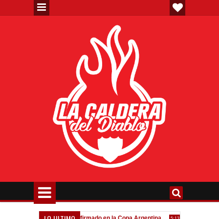
LO ULTIMO
eva"
Todo confirmado en la Copa Argentina
Goleada históri
7:08 PM
5:13 PM