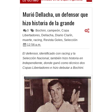
Frenó en Liniers
:39 PM
Murió Dellacha, un defensor que
hizo historia de la grande
0
Bochini
,
campeón
,
Copa
Libertadores
,
Dellacha
,
Diario Clarín
,
muerte
,
racing
,
Revista Goles
,
Selección
12:56 a.m.
El defensor, identificado con racing y la
Selección Nacional, también hizo historia en
Independiente, donde ganó como técnico dos
Copas Libertadores e hizo debutar a Bochini.