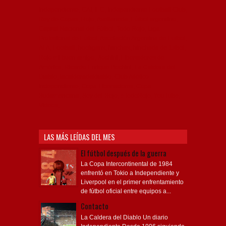
Independiente, CAI, IFC, Independiente Football Club,
Rey de Copas, Rojo, Avellaneda, Fútbol argentino,
Capital Nacional del Fútbol, Todo Rojo, Liga
Profesional de Fútbol, Asociación Argentina de Fútbol,
AFA, Football, hooligans, hinchas, hinchada de fútbol,
Rojo mi buen amigo, Bochini, Libertadores de
América, Ricardo Enrique Bochini, La Caldera del
Diablo, lacalderadeldiablo, Club Atlético
Independiente, Copa Libertadores, Copa
Sudamericana, Soy del Rojo, #TodoRojo, YouTube,
Videos,
LAS MÁS LEÍDAS DEL MES
El fútbol después de la guerra
La Copa Intercontinental de 1984
enfrentó en Tokio a Independiente y
Liverpool en el primer enfrentamiento
de fútbol oficial entre equipos a...
Contacto
La Caldera del Diablo Un diario