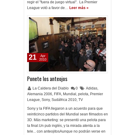
regir el "fuera de juego virtual". La Premier
League votó a favor de…
Leer más »
21
Apr
2010
Ponete los anteojos
La Caldera del Diablo
0
Adidas
,
Alemania 2006
,
FIFA
,
Mundial
,
pelota
,
Premier
League
,
Sony
,
Sudáfrica 2010
,
TV
Sony y la FIFA llegaron a un acuerdo para que
veinticinco partidos del Mundial sean filmados en
3D. Más marketing: se presentó una pelota para
la final.Un pub inglés, y la mirada atenta a la
tele... con anteojitosAunque no podrán verse en