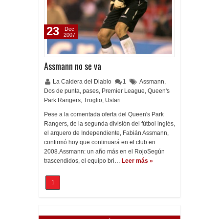
23
Dec
2007
Assmann no se va
La Caldera del Diablo
1
Assmann
,
Dos de punta
,
pases
,
Premier League
,
Queen's
Park Rangers
,
Troglio
,
Ustari
Pese a la comentada oferta del Queen's Park
Rangers, de la segunda división del fútbol inglés,
el arquero de Independiente, Fabián Assmann,
confirmó hoy que continuará en el club en
2008.Assmann: un año más en el RojoSegún
trascendidos, el equipo bri…
Leer más »
1