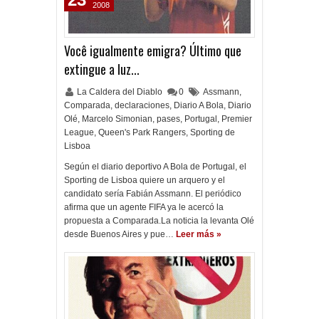
2008
Você igualmente emigra? Último que
extingue a luz...
La Caldera del Diablo
0
Assmann
,
Comparada
,
declaraciones
,
Diario A Bola
,
Diario
Olé
,
Marcelo Simonian
,
pases
,
Portugal
,
Premier
League
,
Queen's Park Rangers
,
Sporting de
Lisboa
Según el diario deportivo A Bola de Portugal, el
Sporting de Lisboa quiere un arquero y el
candidato sería Fabián Assmann. El periódico
afirma que un agente FIFA ya le acercó la
propuesta a Comparada.La noticia la levanta Olé
desde Buenos Aires y pue…
Leer más »