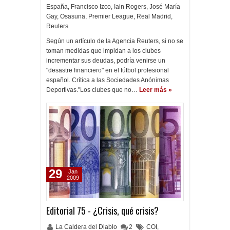
España
,
Francisco Izco
,
Iain Rogers
,
José María
Gay
,
Osasuna
,
Premier League
,
Real Madrid
,
Reuters
Según un artículo de la Agencia Reuters, si no se
toman medidas que impidan a los clubes
incrementar sus deudas, podría venirse un
"desastre financiero" en el fútbol profesional
español. Crítica a las Sociedades Anónimas
Deportivas."Los clubes que no…
Leer más »
29
Jan
2009
Editorial 75 - ¿Crisis, qué crisis?
La Caldera del Diablo
2
COI
,