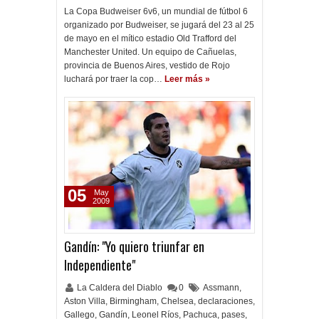
La Copa Budweiser 6v6, un mundial de fútbol 6
organizado por Budweiser, se jugará del 23 al 25
de mayo en el mítico estadio Old Trafford del
Manchester United. Un equipo de Cañuelas,
provincia de Buenos Aires, vestido de Rojo
luchará por traer la cop…
Leer más »
05
May
2009
Gandín: "Yo quiero triunfar en
Independiente"
La Caldera del Diablo
0
Assmann
,
Aston Villa
,
Birmingham
,
Chelsea
,
declaraciones
,
Gallego
,
Gandín
,
Leonel Ríos
,
Pachuca
,
pases
,