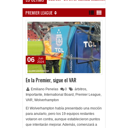
Román, al ascenso holandés
PREMIER LEAGUE
06
Jun
2024
En la Premier, sigue el VAR
Emiliano Penelas
0
árbitros
,
Importante
,
International Board
,
Premier League
,
VAR
,
Wolverhampton
El Wolverhampton había presentado una moción
para anularlo, pero los 19 equipos restantes
votaron en contra, aunque establecieron puntos
que intentarán mejorar. Además, comenzará a