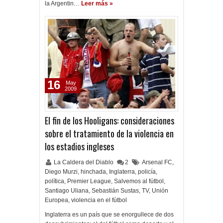
la Argentin…
Leer más »
16
May
2009
El fin de los Hooligans: consideraciones
sobre el tratamiento de la violencia en
los estadios ingleses
La Caldera del Diablo
2
Arsenal FC
,
Diego Murzi
,
hinchada
,
Inglaterra
,
policía
,
política
,
Premier League
,
Salvemos al fútbol
,
Santiago Uliana
,
Sebastián Sustas
,
TV
,
Unión
Europea
,
violencia en el fútbol
Inglaterra es un país que se enorgullece de dos