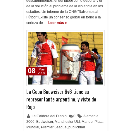
descubrimientos: el del fútbol como deporte y el
de la solución al problema de la violencia en los
estadios. Un informe de la ONG "Salvemos al
Fútbol".Existe un consenso global en torno a la
certeza de …
Leer más »
08
May
2009
La Copa Budweiser 6v6 tiene su
representante argentino, y viste de
Rojo
La Caldera del Diablo
0
Alemania
2006
,
Budweiser
,
Manchester Utd
,
Mar del Plata
,
Mundial
,
Premier League
,
publicidad