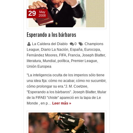
29
May
2008
Esperando a los bárbaros
La Caldera del Diablo
0
Champions
League
,
Diario La Nación
,
España
,
Eurocopa
,
Fernández Moores
,
FIFA
,
Francia
,
Joseph Blatter
,
literatura
,
Mundial
,
política
,
Premier League
,
Unión Europea
"La inteligencia oculta de los imperios sólo tiene
una idea fija: cómo no acabar, cómo no sucumbir,
cómo prolongar su era."J. M. Coetzee,
"Esperando a los bárbaros". Joseph Blatter, titular
de la FIFAEl "chiste" apareció en la tapa de Le
Monde , en p…
Leer más »