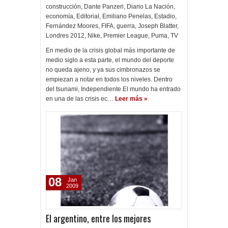
construcción
,
Dante Panzeri
,
Diario La Nación
,
economía
,
Editorial
,
Emiliano Penelas
,
Estadio
,
Fernández Moores
,
FIFA
,
guerra
,
Joseph Blatter
,
Londres 2012
,
Nike
,
Premier League
,
Puma
,
TV
En medio de la crisis global más importante de
medio siglo a esta parte, el mundo del deporte
no queda ajeno, y ya sus cimbronazos se
empiezan a notar en todos los niveles. Dentro
del tsunami, Independiente.El mundo ha entrado
en una de las crisis ec…
Leer más »
08
Jan
2009
El argentino, entre los mejores