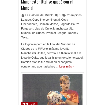
Manchester Utd. se quedó con el
Mundial
La Caldera del Diablo
0
Champions
League
,
Copa Intercontinental
,
Copa
Libertadores
,
Damián Manso
,
Edgardo Bauza
,
Ferguson
,
Liga de Quito
,
Manchester Utd
,
Mundial de clubes
,
Premier League
,
Rooney
,
Tevez
La lógica imperó en la final del Mundial de
Clubes de la FIFA y el máximo favorito,
Manchester United, derrotó 1 a 0 en la final a la
Liga de Quito, que igual hizo un excelente papel.
Damián Manso fue titular en el conjunto
ecuatoriano que hasta hoy …
Leer más »
23
Jun