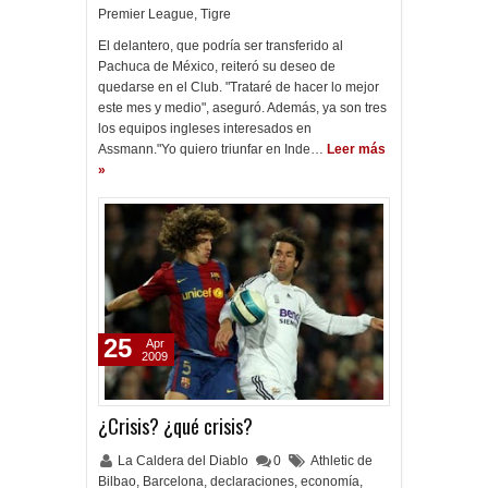
Premier League
,
Tigre
El delantero, que podría ser transferido al
Pachuca de México, reiteró su deseo de
quedarse en el Club. "Trataré de hacer lo mejor
este mes y medio", aseguró. Además, ya son tres
los equipos ingleses interesados en
Assmann."Yo quiero triunfar en Inde…
Leer más
»
25
Apr
2009
¿Crisis? ¿qué crisis?
La Caldera del Diablo
0
Athletic de
Bilbao
,
Barcelona
,
declaraciones
,
economía
,