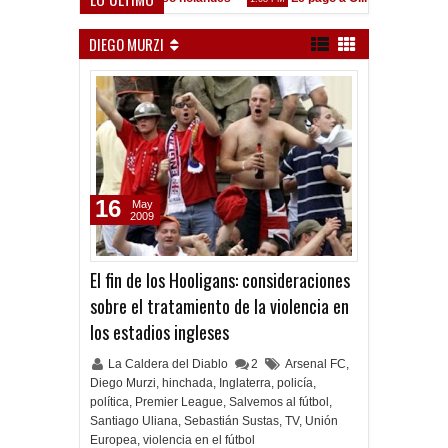
e está en las Inferiores"
DIEGO MURZI
16
May
2009
El fin de los Hooligans: consideraciones
sobre el tratamiento de la violencia en
los estadios ingleses
La Caldera del Diablo
2
Arsenal FC
,
Diego Murzi
,
hinchada
,
Inglaterra
,
policía
,
política
,
Premier League
,
Salvemos al fútbol
,
Santiago Uliana
,
Sebastián Sustas
,
TV
,
Unión
Europea
,
violencia en el fútbol