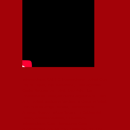
Independiente, CAI, IFC, Independiente Football Club,
Rey de Copas, Rojo, Avellaneda, Fútbol argentino,
Capital Nacional del Fútbol, Todo Rojo, Liga
Profesional de Fútbol, Asociación Argentina de Fútbol,
AFA, Football, hooligans, hinchas, hinchada de fútbol,
Rojo mi buen amigo, Bochini, Libertadores de
América, Ricardo Enrique Bochini, La Caldera del
Diablo, lacalderadeldiablo, Club Atlético
Independiente, Copa Libertadores, Copa
Sudamericana, Soy del Rojo, #TodoRojo, YouTube,