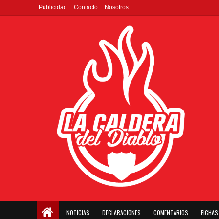
Publicidad
Contacto
Nosotros
NOTICIAS
DECLARACIONES
COMENTARIOS
FICHAS