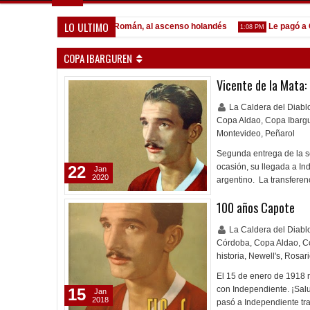
LO ULTIMO
omónaco
Pocho Román, al ascenso holandés
Le pagó a Olim
1:14 PM
1:08 PM
COPA IBARGUREN
Vicente de la Mata: 
La Caldera del Diab
Copa Aldao
,
Copa Ibarg
Montevideo
,
Peñarol
Segunda entrega de la se
ocasión, su llegada a Ind
22
Jan
2020
argentino. La transfere
100 años Capote
La Caldera del Diab
Córdoba
,
Copa Aldao
,
C
historia
,
Newell's
,
Rosari
El 15 de enero de 1918 n
con Independiente. ¡Sal
15
Jan
2018
pasó a Independiente tr