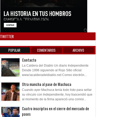
Anuncio SOICOS
TWITTER
POPULAR
COMENTARIOS
ARCHIVO
Contacto
La Caldera del Diablo Un diario Independiente
Desde 1996 siguiendo al Rojo Sitio oficial:
www.lacalderadeldiablo.net Correo electrón...
Otra mancha al pase de Machuca
Cuando ayer Machuca tenía todo listo para sellar
su vínculo con Independiente, hoy trascendió que
al momento de la firma apareció una comisi...
Cuatro inscriptos en el cierre del mercado de
pases