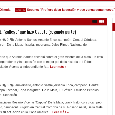
pia
Seoane: "Prefiero dejar la gestión y que venga gente nueva"
11:58 PM
7
El "gallego" que hizo Capote (segunda parte)
lo
0
Antonio Santos
,
Arsenio Erico
,
campeón
,
Central Córdoba
,
uren
,
De la Mata
,
historia
,
Importante
,
Jules Rimet
,
Nacional de
rie que Antonio Santos escribió sobre el gran Vicente de la Mata. En esta
ependiente y la explosión con el mejor gol de la historia del fútbol
ncia de Vicente a Independiente fu…
Leer más »
lo
0
aniversario
,
Antonio Sastre
,
Arsenio Erico
,
campeón
,
Central
opa Escobar
,
Copa Ibarguren
,
De la Mata
,
El Gráfico
,
Emiliano Penelas
,
o
,
Selección
acía en Rosario Vicente "Capote" De la Mata, crack histórico y tricampeón
ud, campeón! Surgido en Central Córdoba de su Rosario natal, De la Mata
as su actuación en la Copa América…
Leer más »