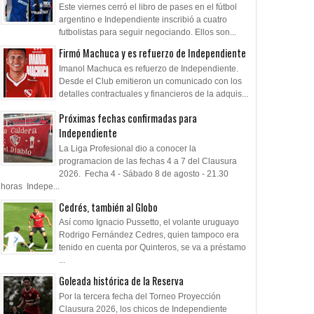
Este viernes cerró el libro de pases en el fútbol
argentino e Independiente inscribió a cuatro
futbolistas para seguir negociando. Ellos son...
Firmó Machuca y es refuerzo de Independiente
Imanol Machuca es refuerzo de Independiente.
Desde el Club emitieron un comunicado con los
detalles contractuales y financieros de la adquis...
Próximas fechas confirmadas para
Independiente
La Liga Profesional dio a conocer la
programacion de las fechas 4 a 7 del Clausura
2026. Fecha 4 - Sábado 8 de agosto - 21.30
horas Indepe...
Cedrés, también al Globo
Así como Ignacio Pussetto, el volante uruguayo
Rodrigo Fernández Cedres, quien tampoco era
tenido en cuenta por Quinteros, se va a préstamo
...
Goleada histórica de la Reserva
Por la tercera fecha del Torneo Proyección
Clausura 2026, los chicos de Independiente