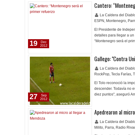
Cantero: “Montenegr
La Caldera del Diab
ESPN
,
Montenegro
,
Par
El Presidente de Indepen
detalles para llegar a un
“Montenegro será el pri
19
Dec
2012
Gallego: "Contra Uni
La Caldera del Diab
RockPop
,
Tecla Farías
,
T
El Tolo reconoció la imp
descender. Todavía no es 
diez puntos", aseguró Am
27
Sep
2012
Apedrearon al micro
La Caldera del Diab
Milito
,
Parra
,
Radio Riva