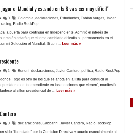
 jugar el Mundial y estando en la B va a ser muy difícil"
lo
0
Colombia
,
declaraciones
,
Estudiantes
,
Fabián Vargas
,
Javier
,
racing
,
Radio RockPop
ada la puerta para continuar en Independiente. Admitió el interés de
ro también aclaró que el tema cambiario dificulta su permanencia en el
 con mi Selección el Mundial. Si con …
Leer más »
Presidente
lo
1
Bertoni
,
declaraciones
,
Javier Cantero
,
política
,
Radio RockPop
dor del Rojo es otro de los que se anota en la lista para conducir al
a presidente de Independiente en las elecciones que vienen", manifestó.
lantese al sillón presidencial de …
Leer más »
 Cantero
lo
0
declaraciones
,
Gabbarini
,
Javier Cantero
,
Radio RockPop
ber sido "licenciado" por la Comisión Directiva y apuntó especialmente al