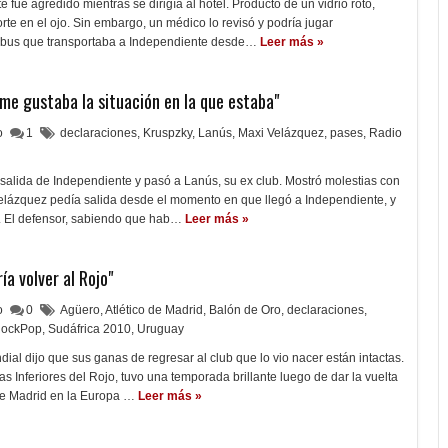
 fue agredido mientras se dirigía al hotel. Producto de un vidrio roto,
corte en el ojo. Sin embargo, un médico lo revisó y podría jugar
us que transportaba a Independiente desde…
Leer más »
 me gustaba la situación en la que estaba"
lo
1
declaraciones
,
Kruspzky
,
Lanús
,
Maxi Velázquez
,
pases
,
Radio
u salida de Independiente y pasó a Lanús, su ex club. Mostró molestias con
Velázquez pedía salida desde el momento en que llegó a Independiente, y
o. El defensor, sabiendo que hab…
Leer más »
ía volver al Rojo"
lo
0
Agüero
,
Atlético de Madrid
,
Balón de Oro
,
declaraciones
,
RockPop
,
Sudáfrica 2010
,
Uruguay
ial dijo que sus ganas de regresar al club que lo vio nacer están intactas.
as Inferiores del Rojo, tuvo una temporada brillante luego de dar la vuelta
 de Madrid en la Europa …
Leer más »