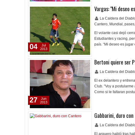
Vargas: "Mi deseo es
La Caldera del Diab
Cantero
,
Mundial
,
pases
El volante casi dejó cerr
Estudiantes y racing, pe
país. “Mi deseo es jugar
04
Jul
2013
Bertoni quiere ser 
La Caldera del Diab
El ex delantero y entrena
Club. "Voy a postularme 
Como si le faltaran postu
27
Jun
2013
Gabbarini, duro con
La Caldera del Diab
El arquero habló tras ha