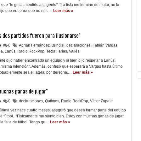
 que "le gusta mentirle a la gente". “La lista me terminó de matar, no la
dijo que era para que no nos …
Leer más »
os dos partidos fueron para ilusionarse"
lo
0
Adrián Fernández
,
Brindisi
,
declaraciones
,
Fabián Vargas
,
na
,
Lanús
,
Radio RockPop
,
Tecla Farías
,
Vallés
nte dijo haber encontrado un equipo y si bien dijo respetar a Lanús,
a misma intención". Además, confesó que esperará a Vargas hasta último
obablemente sea el lateral por derecha.…
Leer más »
muchas ganas de jugar"
lo
0
declaraciones
,
Quilmes
,
Radio RockPop
,
Víctor Zapata
 última vez hace cuatro meses, aseguró que desea formar parte del equipo
a de fútbol. “Físicamente me siento bien. Estoy con muchas ganas de jugar.
la falta de fútbol. Tengo qu…
Leer más »