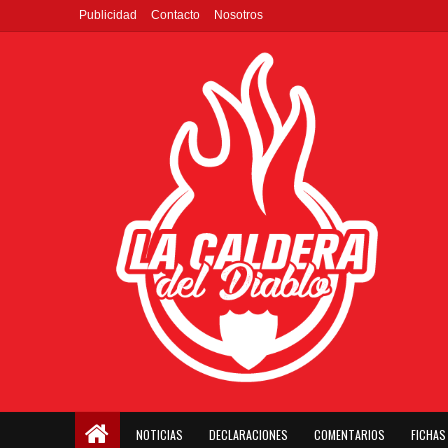
Publicidad
Contacto
Nosotros
NOTICIAS
DECLARACIONES
COMENTARIOS
FICHAS