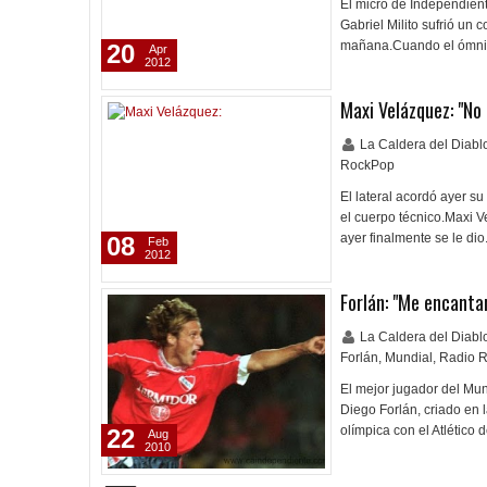
El micro de Independiente
Gabriel Milito sufrió un 
mañana.Cuando el ómnib
20
Apr
2012
Maxi Velázquez: "No
La Caldera del Diab
RockPop
El lateral acordó ayer s
el cuerpo técnico.Maxi 
ayer finalmente se le di
08
Feb
2012
Forlán: "Me encantar
La Caldera del Diab
Forlán
,
Mundial
,
Radio 
El mejor jugador del Mund
Diego Forlán, criado en l
olímpica con el Atlético
22
Aug
2010