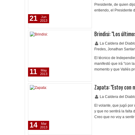
Presidente, de quien dijo
entiendo, el Presidente 
21
Jun
2013
Brindisi: "Los últim
La Caldera del Diab
Fredes
,
Jonathan Santa
El técnico de Independie
manifestó que irá "con l
momento y que Vallés pr
11
May
2013
Zapata: "Estoy con 
La Caldera del Diab
El volante, que jugó por
y que no sentirá la falt
Creo que no voy a sentir 
14
Mar
2013