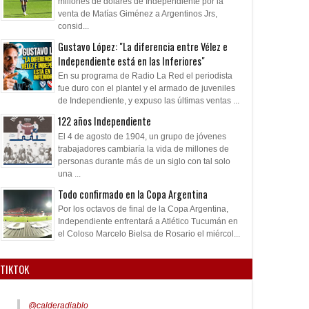
millones de dólares de Independiente por la
venta de Matías Giménez a Argentinos Jrs,
consid...
Gustavo López: "La diferencia entre Vélez e
Independiente está en las Inferiores"
En su programa de Radio La Red el periodista
fue duro con el plantel y el armado de juveniles
de Independiente, y expuso las últimas ventas ...
122 años Independiente
El 4 de agosto de 1904, un grupo de jóvenes
trabajadores cambiaría la vida de millones de
personas durante más de un siglo con tal solo
una ...
Todo confirmado en la Copa Argentina
Por los octavos de final de la Copa Argentina,
Independiente enfrentará a Atlético Tucumán en
el Coloso Marcelo Bielsa de Rosario el miércol...
TIKTOK
@calderadiablo