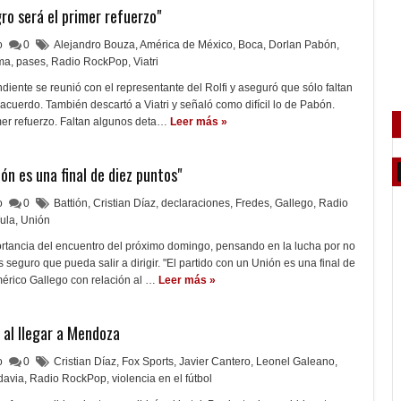
o será el primer refuerzo"
lo
0
Alejandro Bouza
,
América de México
,
Boca
,
Dorlan Pabón
,
ma
,
pases
,
Radio RockPop
,
Viatri
diente se reunió con el representante del Rolfi y aseguró que sólo faltan
 acuerdo. También descartó a Viatri y señaló como difícil lo de Pabón.
mer refuerzo. Faltan algunos deta…
Leer más »
ón es una final de diez puntos"
lo
0
Battión
,
Cristian Díaz
,
declaraciones
,
Fredes
,
Gallego
,
Radio
ula
,
Unión
ortancia del encuentro del próximo domingo, pensando en la lucha por no
seguro que pueda salir a dirigir. "El partido con un Unión es una final de
érico Gallego con relación al …
Leer más »
 al llegar a Mendoza
lo
0
Cristian Díaz
,
Fox Sports
,
Javier Cantero
,
Leonel Galeano
,
davia
,
Radio RockPop
,
violencia en el fútbol