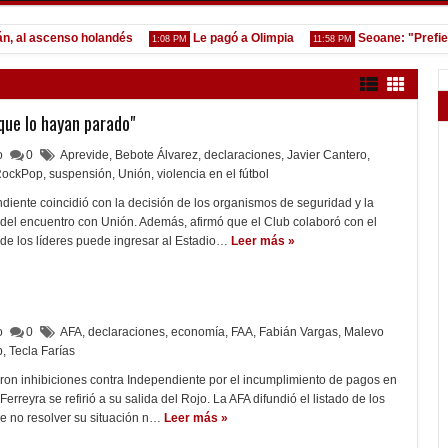
 ascenso holandés
Le pagó a Olimpia
Seoane: "Prefiero de
1:08 PM
11:58 PM
que lo hayan parado"
lo
0
Aprevide
,
Bebote Álvarez
,
declaraciones
,
Javier Cantero
,
RockPop
,
suspensión
,
Unión
,
violencia en el fútbol
diente coincidió con la decisión de los organismos de seguridad y la
 del encuentro con Unión. Además, afirmó que el Club colaboró con el
de los líderes puede ingresar al Estadio…
Leer más »
lo
0
AFA
,
declaraciones
,
economía
,
FAA
,
Fabián Vargas
,
Malevo
p
,
Tecla Farías
ron inhibiciones contra Independiente por el incumplimiento de pagos en
Ferreyra se refirió a su salida del Rojo. La AFA difundió el listado de los
de no resolver su situación n…
Leer más »