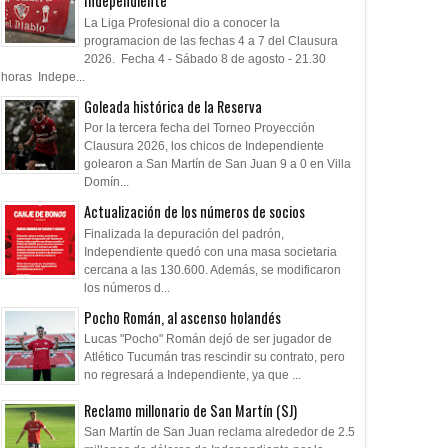
Independiente
La Liga Profesional dio a conocer la
programacion de las fechas 4 a 7 del Clausura
2026. Fecha 4 - Sábado 8 de agosto - 21.30
horas Indepe...
Goleada histórica de la Reserva
Por la tercera fecha del Torneo Proyección
Clausura 2026, los chicos de Independiente
golearon a San Martín de San Juan 9 a 0 en Villa
Domín...
Actualización de los números de socios
Finalizada la depuración del padrón,
Independiente quedó con una masa societaria
cercana a las 130.600. Además, se modificaron
los números d...
Pocho Román, al ascenso holandés
Lucas "Pocho" Román dejó de ser jugador de
Atlético Tucumán tras rescindir su contrato, pero
no regresará a Independiente, ya que ...
Reclamo millonario de San Martín (SJ)
San Martín de San Juan reclama alrededor de 2.5