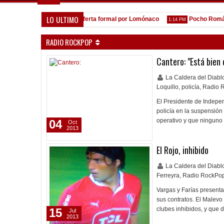
LO ULTIMO
A la espera de la oferta formal por Lomónaco
Pocho Román, al
:31 PM
1:14 PM
RADIO ROCKPOP
Cantero: "Está bien 
La Caldera del Diab
Loquillo
,
policía
,
Radio 
El Presidente de Indepen
policía en la suspensión
operativo y que ninguno 
04
Oct
2013
El Rojo, inhibido
La Caldera del Diab
Ferreyra
,
Radio RockPo
Vargas y Farías presenta
sus contratos. El Malevo 
clubes inhibidos, y que 
15
Jul
2013