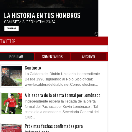
Anuncio SOICOS
TWITTER
POPULAR
COMENTARIOS
ARCHIVO
Contacto
La Caldera del Diablo Un diario Independiente
Desde 1996 siguiendo al Rojo Sitio oficial:
www.lacalderadeldiablo.net Correo electrón...
A la espera de la oferta formal por Lomónaco
Independiente espera la llegada de la oferta
formal del Pachuca por Kevin Lomónaco . Tal
como dio a entender el Secretario General del
Club...
Próximas fechas confirmadas para