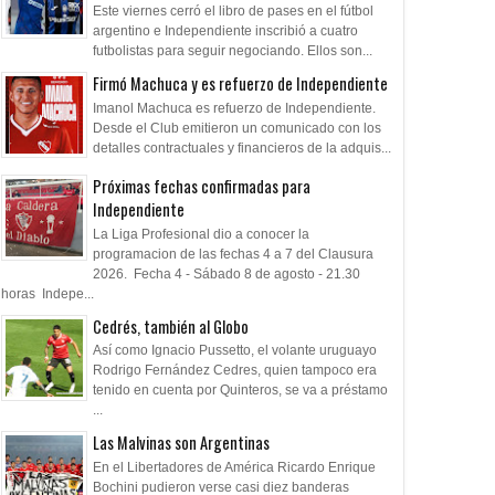
Este viernes cerró el libro de pases en el fútbol
argentino e Independiente inscribió a cuatro
futbolistas para seguir negociando. Ellos son...
Firmó Machuca y es refuerzo de Independiente
Imanol Machuca es refuerzo de Independiente.
Desde el Club emitieron un comunicado con los
detalles contractuales y financieros de la adquis...
Próximas fechas confirmadas para
Independiente
La Liga Profesional dio a conocer la
programacion de las fechas 4 a 7 del Clausura
2026. Fecha 4 - Sábado 8 de agosto - 21.30
horas Indepe...
Cedrés, también al Globo
Así como Ignacio Pussetto, el volante uruguayo
Rodrigo Fernández Cedres, quien tampoco era
tenido en cuenta por Quinteros, se va a préstamo
...
Las Malvinas son Argentinas
En el Libertadores de América Ricardo Enrique
Bochini pudieron verse casi diez banderas