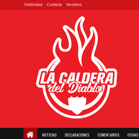
Publicidad
Contacto
Nosotros
NOTICIAS
DECLARACIONES
COMENTARIOS
FICHAS