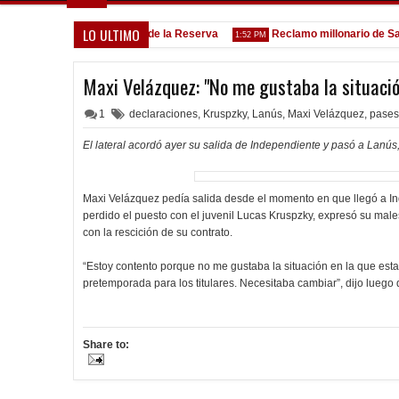
LO ULTIMO
Goleada histórica de la Reserva
Reclamo millonario de San Mar
:13 PM
1:52 PM
Maxi Velázquez: "No me gustaba la situació
1
declaraciones
,
Kruspzky
,
Lanús
,
Maxi Velázquez
,
pases
El lateral acordó ayer su salida de Independiente y pasó a Lanús,
Maxi Velázquez pedía salida desde el momento en que llegó a Ind
perdido el puesto con el juvenil Lucas Kruspzky, expresó su males
con la rescición de su contrato.
“Estoy contento porque no me gustaba la situación en la que est
pretemporada para los titulares. Necesitaba cambiar”, dijo luego 
Share to: