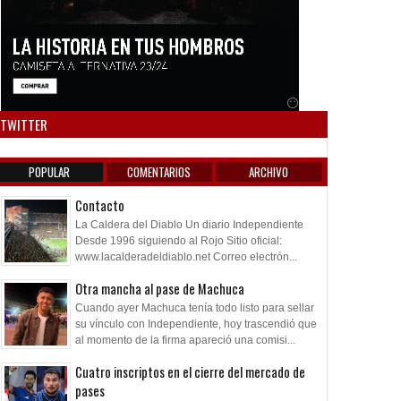
Anuncio SOICOS
TWITTER
POPULAR
COMENTARIOS
ARCHIVO
Contacto
La Caldera del Diablo Un diario Independiente
Desde 1996 siguiendo al Rojo Sitio oficial:
www.lacalderadeldiablo.net Correo electrón...
Otra mancha al pase de Machuca
Cuando ayer Machuca tenía todo listo para sellar
su vínculo con Independiente, hoy trascendió que
al momento de la firma apareció una comisi...
Cuatro inscriptos en el cierre del mercado de
pases