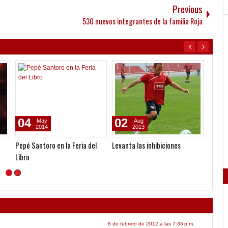
Previous
530 nuevos integrantes de la familia Roja
04
02
05
May
Aug
2014
2013
Pepé Santoro en la Feria del
Levanta las inhibiciones
Golead
Libro
8 de febrero de 2012 a las 7:35 p.m.