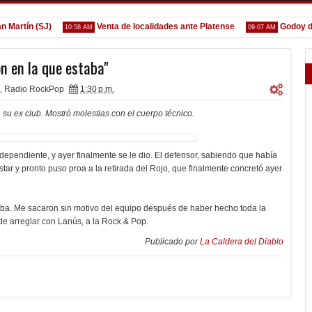
tín (SJ)
Venta de localidades ante Platense
Godoy desga
10:58 AM
09:07 AM
n en la que estaba"
,
Radio RockPop
1:30 p.m.
 su ex club. Mostró molestias con el cuerpo técnico.
ependiente, y ayer finalmente se le dio. El defensor, sabiendo que había
tar y pronto puso proa a la retirada del Rojo, que finalmente concretó ayer
aba. Me sacaron sin motivo del equipo después de haber hecho toda la
de arreglar con Lanús, a la Rock & Pop.
Publicado por
La Caldera del Diablo