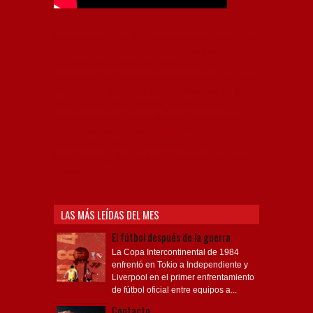
Independiente, CAI, IFC, Independiente Football Club,
Rey de Copas, Rojo, Avellaneda, Fútbol argentino,
Capital Nacional del Fútbol, Todo Rojo, Liga
Profesional de Fútbol, Asociación Argentina de Fútbol,
AFA, Football, hooligans, hinchas, hinchada de fútbol,
Rojo mi buen amigo, Bochini, Libertadores de
América, Ricardo Enrique Bochini, La Caldera del
Diablo, lacalderadeldiablo, Club Atlético
Independiente, Copa Libertadores, Copa
Sudamericana, Soy del Rojo, #TodoRojo, YouTube,
Videos,
LAS MÁS LEÍDAS DEL MES
El fútbol después de la guerra
La Copa Intercontinental de 1984
enfrentó en Tokio a Independiente y
Liverpool en el primer enfrentamiento
de fútbol oficial entre equipos a...
Contacto