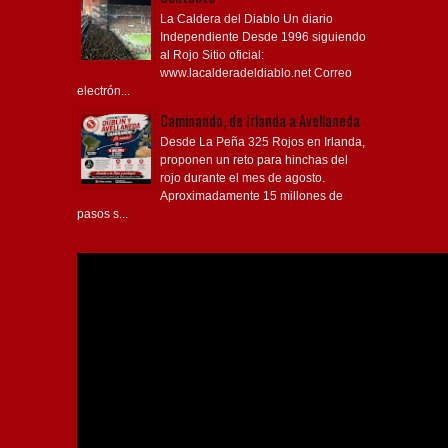
La Caldera del Diablo Un diario
Independiente Desde 1996 siguiendo
al Rojo Sitio oficial:
www.lacalderadeldiablo.net Correo
electrón...
Caminando, de Irlanda a Avellaneda
Desde La Peña 325 Rojos en Irlanda,
proponen un reto para hinchas del
rojo durante el mes de agosto.
Aproximadamente 15 millones de
pasos s...