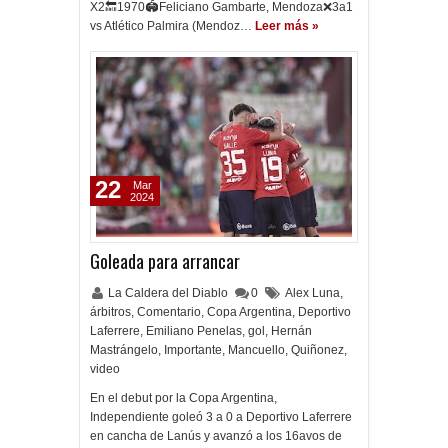
X2🔙1970🏟Feliciano Gambarte, Mendoza❌3a1
vs Atlético Palmira (Mendoz…
Leer más »
22
Mar
2024
Goleada para arrancar
La Caldera del Diablo
0
Alex Luna
,
árbitros
,
Comentario
,
Copa Argentina
,
Deportivo
Laferrere
,
Emiliano Penelas
,
gol
,
Hernán
Mastrángelo
,
Importante
,
Mancuello
,
Quiñonez
,
video
En el debut por la Copa Argentina,
Independiente goleó 3 a 0 a Deportivo Laferrere
en cancha de Lanús y avanzó a los 16avos de