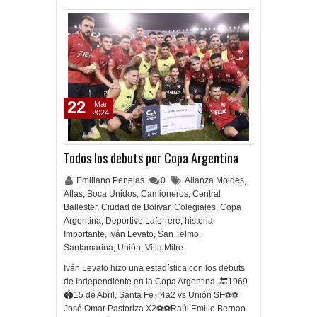
22
Mar
2024
Todos los debuts por Copa Argentina
Emiliano Penelas
0
Alianza Moldes
,
Atlas
,
Boca Unidos
,
Camioneros
,
Central
Ballester
,
Ciudad de Bolívar
,
Colegiales
,
Copa
Argentina
,
Deportivo Laferrere
,
historia
,
Importante
,
Iván Levato
,
San Telmo
,
Santamarina
,
Unión
,
Villa Mitre
Iván Levato hizo una estadística con los debuts
de Independiente en la Copa Argentina. 🔙1969
🏟15 de Abril, Santa Fe✅4a2 vs Unión SF⚽️⚽️
José Omar Pastoriza X2⚽️⚽️Raúl Emilio Bernao