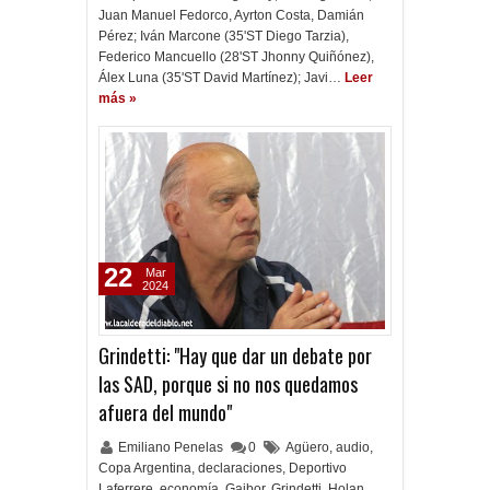
Juan Manuel Fedorco, Ayrton Costa, Damián
Pérez; Iván Marcone (35'ST Diego Tarzia),
Federico Mancuello (28'ST Jhonny Quiñónez),
Álex Luna (35'ST David Martínez); Javi…
Leer
más »
22
Mar
2024
Grindetti: "Hay que dar un debate por
las SAD, porque si no nos quedamos
afuera del mundo"
Emiliano Penelas
0
Agüero
,
audio
,
Copa Argentina
,
declaraciones
,
Deportivo
Laferrere
,
economía
,
Gaibor
,
Grindetti
,
Holan
,