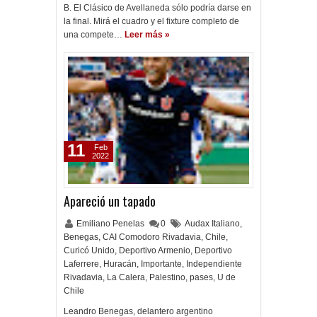
B. El Clásico de Avellaneda sólo podría darse en
la final. Mirá el cuadro y el fixture completo de
una compete…
Leer más »
11
Feb
2022
Apareció un tapado
Emiliano Penelas
0
Audax Italiano
,
Benegas
,
CAI Comodoro Rivadavia
,
Chile
,
Curicó Unido
,
Deportivo Armenio
,
Deportivo
Laferrere
,
Huracán
,
Importante
,
Independiente
Rivadavia
,
La Calera
,
Palestino
,
pases
,
U de
Chile
Leandro Benegas, delantero argentino