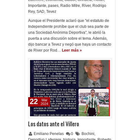
Importante
,
pases
,
Radio Mitre
,
River
,
Rodrigo
Rey
,
SAD
,
Tevez
Aunque el Presidente aclaró que "el estatuto de
Independiente prohíbe que el club sea parte de
una Sociedad Anónima Deportiva", le abrió la
puerta a una discusión sobre el tema. Además,
dijo bancar a Tevez y negó que haya un contacto
de River por Rod…
Leer más »
22
Mar
2024
Los datos ante el Villero
Emiliano Penelas
0
Bochini
,
Deportivo Laferrere
,
historia
,
Importante
,
Roberto