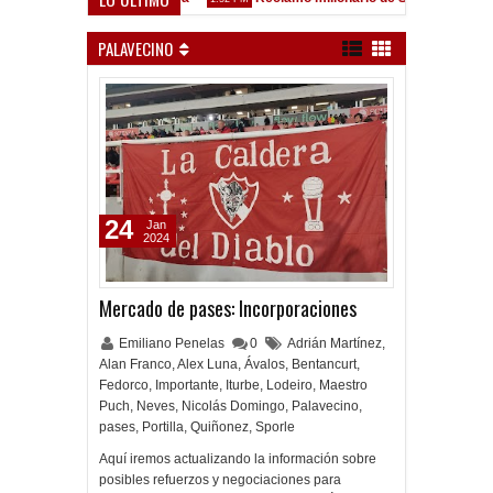
lez Sarsfield
PALAVECINO
24
Jan
2024
Mercado de pases: Incorporaciones
Emiliano Penelas
0
Adrián Martínez
,
Alan Franco
,
Alex Luna
,
Ávalos
,
Bentancurt
,
Fedorco
,
Importante
,
Iturbe
,
Lodeiro
,
Maestro
Puch
,
Neves
,
Nicolás Domingo
,
Palavecino
,
pases
,
Portilla
,
Quiñonez
,
Sporle
Aquí iremos actualizando la información sobre
posibles refuerzos y negociaciones para