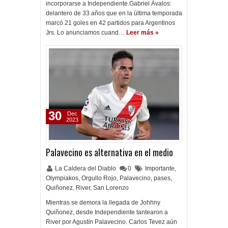
incorporarse a Independiente.Gabriel Ávalos:
delantero de 33 años que en la última temporada
marcó 21 goles en 42 partidos para Argentinos
Jrs. Lo anunciamos cuand…
Leer más »
30
Dec
2023
Palavecino es alternativa en el medio
La Caldera del Diablo
0
Importante
,
Olympiakos
,
Orgullo Rojo
,
Palavecino
,
pases
,
Quiñonez
,
River
,
San Lorenzo
Mientras se demora la llegada de Johhny
Quiñonez, desde Independiente tantearon a
River por Agustín Palavecino. Carlos Tevez aún