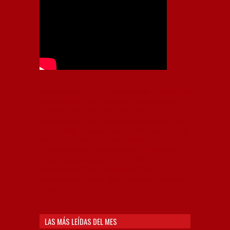
Independiente, CAI, IFC, Independiente Football Club,
Rey de Copas, Rojo, Avellaneda, Fútbol argentino,
Capital Nacional del Fútbol, Todo Rojo, Liga
Profesional de Fútbol, Asociación Argentina de Fútbol,
AFA, Football, hooligans, hinchas, hinchada de fútbol,
Rojo mi buen amigo, Bochini, Libertadores de
América, Ricardo Enrique Bochini, La Caldera del
Diablo, lacalderadeldiablo, Club Atlético
Independiente, Copa Libertadores, Copa
Sudamericana, Soy del Rojo, #TodoRojo, YouTube,
Videos,
LAS MÁS LEÍDAS DEL MES