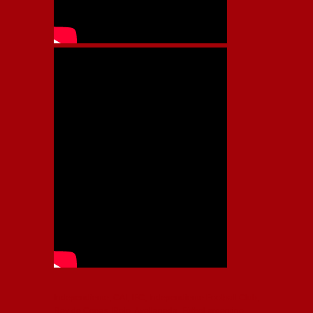
Independiente, CAI, IFC, Independiente Football Club,
Rey de Copas, Rojo, Avellaneda, Fútbol argentino,