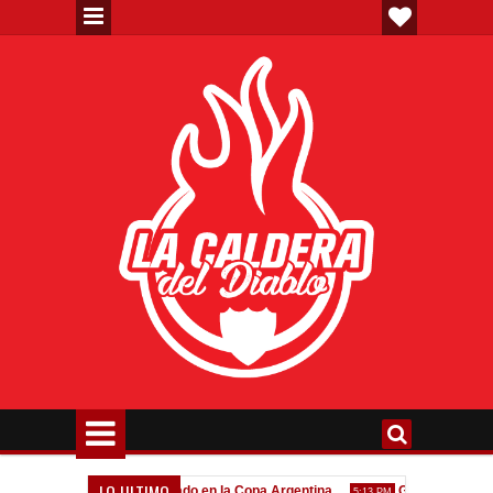
LO ULTIMO
Todo confirmado en la Copa Argentina
Goleada histórica d
7:08 PM
5:13 PM