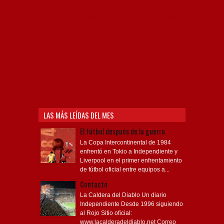
Capital Nacional del Fútbol, Todo Rojo, Liga
Profesional de Fútbol, Asociación Argentina de Fútbol,
AFA, Football, hooligans, hinchas, hinchada de fútbol,
Rojo mi buen amigo, Bochini, Libertadores de
América, Ricardo Enrique Bochini, La Caldera del
Diablo, lacalderadeldiablo, Club Atlético
Independiente, Copa Libertadores, Copa
Sudamericana, Soy del Rojo, #TodoRojo, YouTube,
Videos,
LAS MÁS LEÍDAS DEL MES
El fútbol después de la guerra
La Copa Intercontinental de 1984
enfrentó en Tokio a Independiente y
Liverpool en el primer enfrentamiento
de fútbol oficial entre equipos a...
Contacto
La Caldera del Diablo Un diario
Independiente Desde 1996 siguiendo
al Rojo Sitio oficial:
www.lacalderadeldiablo.net Correo