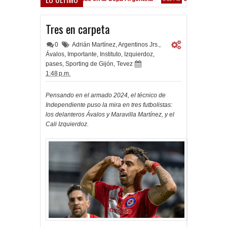
Frenó en Liniers
M
Tres en carpeta
0
Adrián Martínez
,
Argentinos Jrs.
,
Ávalos
,
Importante
,
Instituto
,
Izquierdoz
,
pases
,
Sporting de Gijón
,
Tevez
1:48 p.m.
Pensando en el armado 2024, el técnico de
Independiente puso la mira en tres futbolistas:
los delanteros Ávalos y Maravilla Martínez, y el
Cali Izquierdoz.