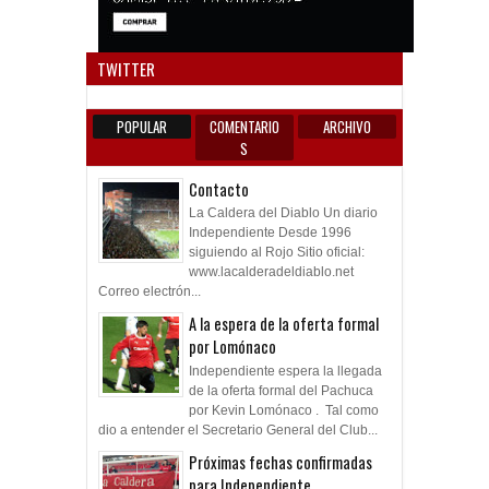
Anun
TWITTER
POPULAR
COMENTARIO
ARCHIVO
S
Contacto
La Caldera del Diablo Un diario
Independiente Desde 1996
siguiendo al Rojo Sitio oficial:
www.lacalderadeldiablo.net
Correo electrón...
A la espera de la oferta formal
por Lomónaco
Independiente espera la llegada
de la oferta formal del Pachuca
por Kevin Lomónaco . Tal como
dio a entender el Secretario General del Club...
Próximas fechas confirmadas
para Independiente