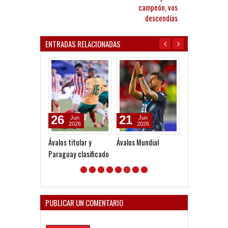
campeón, vos
descendías
ENTRADAS RELACIONADAS
26
21
18
Jun
Jun
Jun
2026
2026
2026
Ávalos titular y
Ávalos Mundial
Sin minutos
Paraguay clasificado
PUBLICAR UN COMENTARIO