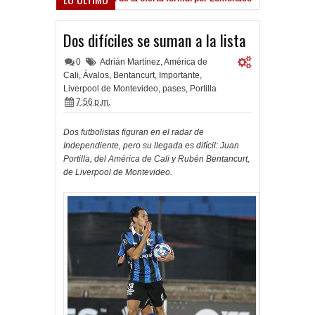
Dos difíciles se suman a la lista
0
Adrián Martínez
,
América de
Cali
,
Ávalos
,
Bentancurt
,
Importante
,
Liverpool de Montevideo
,
pases
,
Portilla
7:56 p.m.
Dos futbolistas figuran en el radar de
Independiente, pero su llegada es difícil: Juan
Portilla, del América de Cali y Rubén Bentancurt,
de Liverpool de Montevideo.