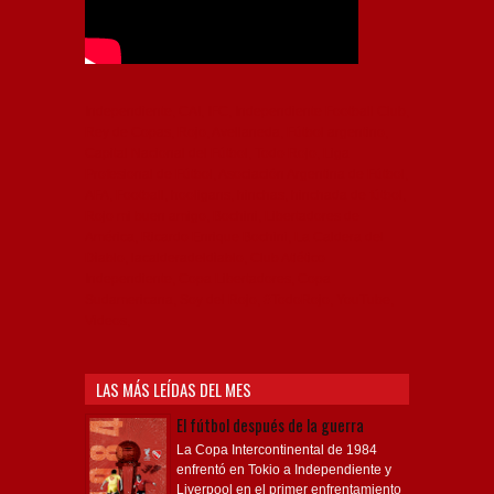
Independiente, CAI, IFC, Independiente Football Club,
Rey de Copas, Rojo, Avellaneda, Fútbol argentino,
Capital Nacional del Fútbol, Todo Rojo, Liga
Profesional de Fútbol, Asociación Argentina de Fútbol,
AFA, Football, hooligans, hinchas, hinchada de fútbol,
Rojo mi buen amigo, Bochini, Libertadores de
América, Ricardo Enrique Bochini, La Caldera del
Diablo, lacalderadeldiablo, Club Atlético
Independiente, Copa Libertadores, Copa
Sudamericana, Soy del Rojo, #TodoRojo, YouTube,
Videos,
LAS MÁS LEÍDAS DEL MES
El fútbol después de la guerra
La Copa Intercontinental de 1984
enfrentó en Tokio a Independiente y
Liverpool en el primer enfrentamiento