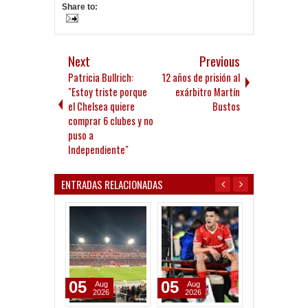
Share to:
Next
Previous
Patricia Bullrich:
12 años de prisión al
"Estoy triste porque
exárbitro Martín
el Chelsea quiere
Bustos
comprar 6 clubes y no
puso a
Independiente"
ENTRADAS RELACIONADAS
05
05
17
Aug
Aug
Dec
2026
2026
2025