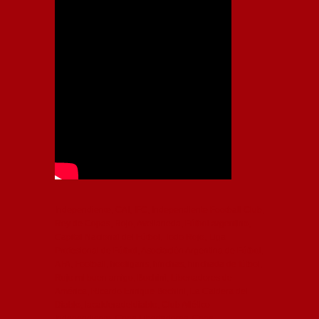
Independiente, CAI, IFC, Independiente Football Club,
Rey de Copas, Rojo, Avellaneda, Fútbol argentino,
Capital Nacional del Fútbol, Todo Rojo, Liga
Profesional de Fútbol, Asociación Argentina de Fútbol,
AFA, Football, hooligans, hinchas, hinchada de fútbol,
Rojo mi buen amigo, Bochini, Libertadores de
América, Ricardo Enrique Bochini, La Caldera del
Diablo, lacalderadeldiablo, Club Atlético
Independiente, Copa Libertadores, Copa