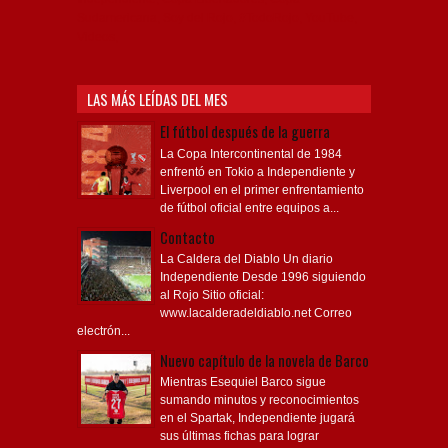
Sudamericana, Soy del Rojo, #TodoRojo, YouTube,
Videos,
LAS MÁS LEÍDAS DEL MES
El fútbol después de la guerra
La Copa Intercontinental de 1984
enfrentó en Tokio a Independiente y
Liverpool en el primer enfrentamiento
de fútbol oficial entre equipos a...
Contacto
La Caldera del Diablo Un diario
Independiente Desde 1996 siguiendo
al Rojo Sitio oficial:
www.lacalderadeldiablo.net Correo
electrón...
Nuevo capítulo de la novela de Barco
Mientras Esequiel Barco sigue
sumando minutos y reconocimientos
en el Spartak, Independiente jugará
sus últimas fichas para lograr