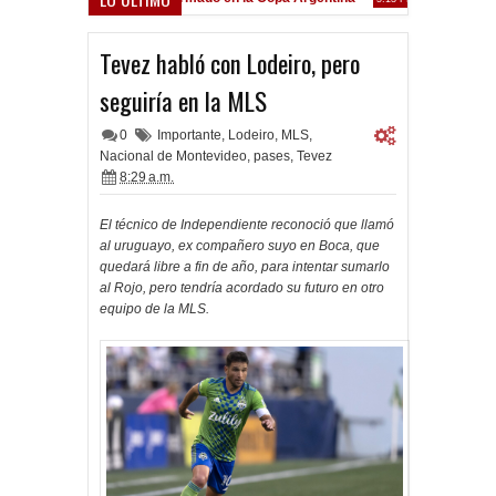
Frenó en Liniers
39 PM
Tevez habló con Lodeiro, pero
seguiría en la MLS
0
Importante
,
Lodeiro
,
MLS
,
Nacional de Montevideo
,
pases
,
Tevez
8:29 a.m.
El técnico de Independiente reconoció que llamó
al uruguayo, ex compañero suyo en Boca, que
quedará libre a fin de año, para intentar sumarlo
al Rojo, pero tendría acordado su futuro en otro
equipo de la MLS.