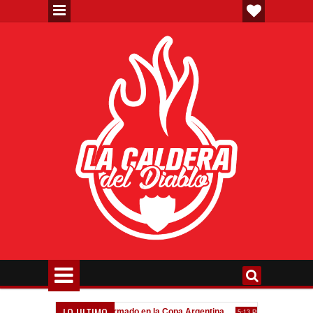
LO ULTIMO
va"
Todo confirmado en la Copa Argentina
Goleada históric
7:08 PM
5:13 PM