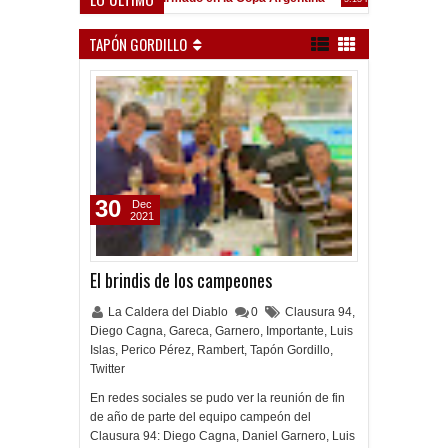
Frenó en Liniers
:39 PM
TAPÓN GORDILLO
30
Dec
2021
El brindis de los campeones
La Caldera del Diablo
0
Clausura 94
,
Diego Cagna
,
Gareca
,
Garnero
,
Importante
,
Luis
Islas
,
Perico Pérez
,
Rambert
,
Tapón Gordillo
,
Twitter
En redes sociales se pudo ver la reunión de fin
de año de parte del equipo campeón del
Clausura 94: Diego Cagna, Daniel Garnero, Luis