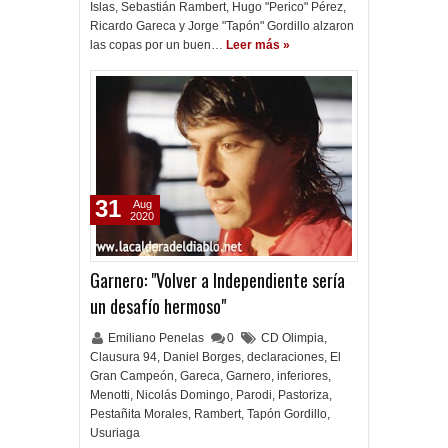
Islas, Sebastián Rambert, Hugo "Perico" Pérez,
Ricardo Gareca y Jorge "Tapón" Gordillo alzaron
las copas por un buen…
Leer más »
31
Aug
2020
Garnero: "Volver a Independiente sería
un desafío hermoso"
Emiliano Penelas
0
CD Olimpia
,
Clausura 94
,
Daniel Borges
,
declaraciones
,
El
Gran Campeón
,
Gareca
,
Garnero
,
inferiores
,
Menotti
,
Nicolás Domingo
,
Parodi
,
Pastoriza
,
Pestañita Morales
,
Rambert
,
Tapón Gordillo
,
Usuriaga