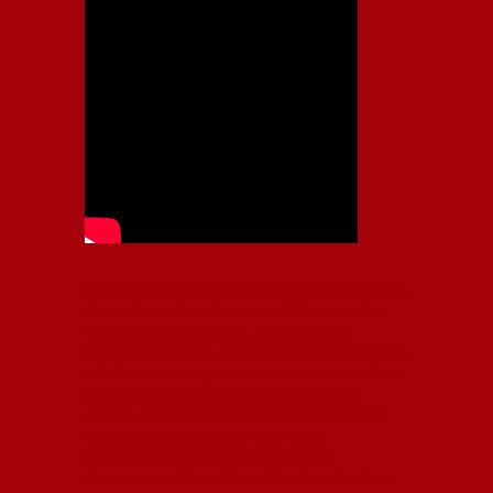
Independiente, CAI, IFC, Independiente Football Club,
Rey de Copas, Rojo, Avellaneda, Fútbol argentino,
Capital Nacional del Fútbol, Todo Rojo, Liga
Profesional de Fútbol, Asociación Argentina de Fútbol,
AFA, Football, hooligans, hinchas, hinchada de fútbol,
Rojo mi buen amigo, Bochini, Libertadores de
América, Ricardo Enrique Bochini, La Caldera del
Diablo, lacalderadeldiablo, Club Atlético
Independiente, Copa Libertadores, Copa
Sudamericana, Soy del Rojo, #TodoRojo, YouTube,