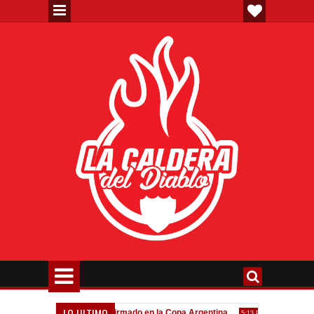
LO ULTIMO
eva"
Todo confirmado en la Copa Argentina
Goleada históri
7:08 PM
5:13 PM