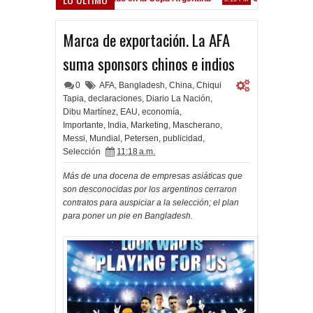
Frenó en Liniers
Marca de exportación. La AFA
suma sponsors chinos e indios
0
AFA
,
Bangladesh
,
China
,
Chiqui
Tapia
,
declaraciones
,
Diario La Nación
,
Dibu Martínez
,
EAU
,
economía
,
Importante
,
India
,
Marketing
,
Mascherano
,
Messi
,
Mundial
,
Petersen
,
publicidad
,
Selección
11:18 a.m.
Más de una docena de empresas asiáticas que
son desconocidas por los argentinos cerraron
contratos para auspiciar a la selección; el plan
para poner un pie en Bangladesh.