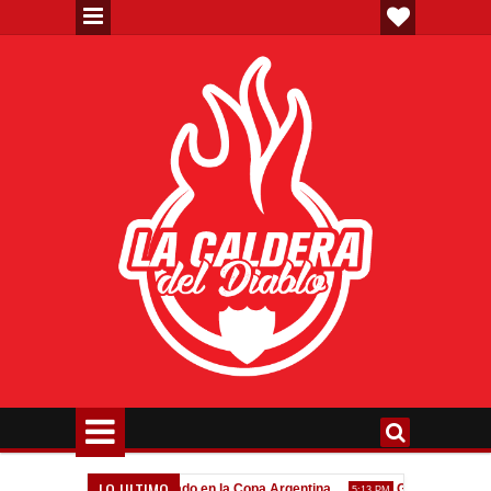
LO ULTIMO
Todo confirmado en la Copa Argentina
Goleada histórica de
7:08 PM
5:13 PM