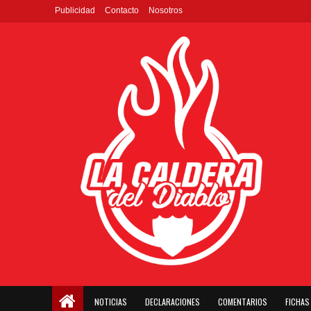
Publicidad
Contacto
Nosotros
NOTICIAS
DECLARACIONES
COMENTARIOS
FICHAS