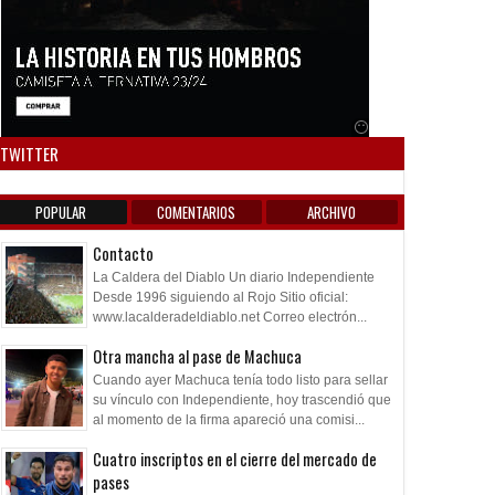
Anuncio SOICOS
TWITTER
POPULAR
COMENTARIOS
ARCHIVO
Contacto
La Caldera del Diablo Un diario Independiente
Desde 1996 siguiendo al Rojo Sitio oficial:
www.lacalderadeldiablo.net Correo electrón...
Otra mancha al pase de Machuca
Cuando ayer Machuca tenía todo listo para sellar
su vínculo con Independiente, hoy trascendió que
al momento de la firma apareció una comisi...
Cuatro inscriptos en el cierre del mercado de
pases