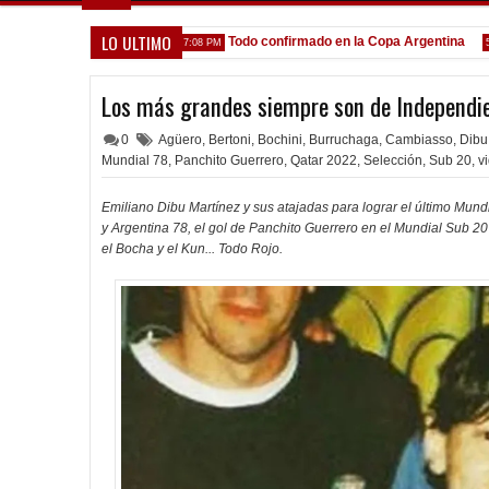
LO ULTIMO
enga gente nueva"
Todo confirmado en la Copa Argentina
Go
7:08 PM
5:13 PM
Los más grandes siempre son de Independi
0
Agüero
,
Bertoni
,
Bochini
,
Burruchaga
,
Cambiasso
,
Dibu
Mundial 78
,
Panchito Guerrero
,
Qatar 2022
,
Selección
,
Sub 20
,
v
Emiliano Dibu Martínez y sus atajadas para lograr el último Mund
y Argentina 78, el gol de Panchito Guerrero en el Mundial Sub 2
el Bocha y el Kun... Todo Rojo.