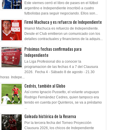
Este viernes cerró el libro de pases en el fútbol
argentino e Independiente inscribió a cuatro
futbolistas para seguir negociando. Ellos son...
Firmó Machuca y es refuerzo de Independiente
Imanol Machuca es refuerzo de Independiente.
Desde el Club emitieron un comunicado con los
detalles contractuales y financieros de la adquis...
Próximas fechas confirmadas para
Independiente
La Liga Profesional dio a conocer la
programacion de las fechas 4 a 7 del Clausura
2026. Fecha 4 - Sábado 8 de agosto - 21.30
horas Indepe...
Cedrés, también al Globo
Así como Ignacio Pussetto, el volante uruguayo
Rodrigo Fernández Cedres, quien tampoco era
tenido en cuenta por Quinteros, se va a préstamo
...
Goleada histórica de la Reserva
Por la tercera fecha del Torneo Proyección
Clausura 2026, los chicos de Independiente