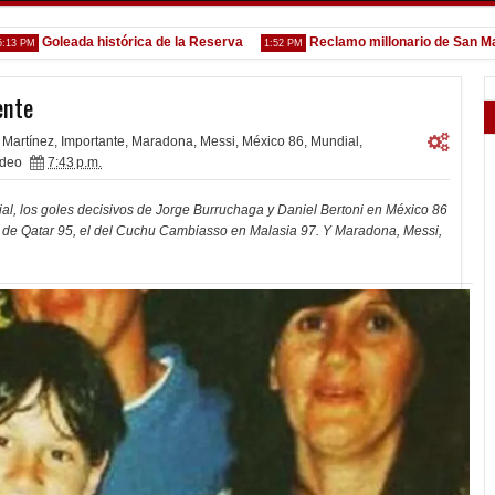
leada histórica de la Reserva
Reclamo millonario de San Martín (SJ)
1:52 PM
ente
 Martínez
,
Importante
,
Maradona
,
Messi
,
México 86
,
Mundial
,
ideo
7:43 p.m.
ial, los goles decisivos de Jorge Burruchaga y Daniel Bertoni en México 86
0 de Qatar 95, el del Cuchu Cambiasso en Malasia 97. Y Maradona, Messi,