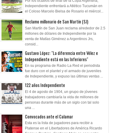
Por los octavos de final de la Copa Argentina,
Independiente enfrentará a Atlético Tucumán en
el Coloso Marcelo Bielsa de Rosario el miércol...
Reclamo millonario de San Martín (SJ)
San Martín de San Juan reclama alrededor de 2.5
millones de dólares de Independiente por la
venta de Matías Giménez a Argentinos Jrs,
consid...
Gustavo López: "La diferencia entre Vélez e
Independiente está en las Inferiores"
En su programa de Radio La Red el periodista
fue duro con el plantel y el armado de juveniles
de Independiente, y expuso las últimas ventas ...
122 años Independiente
El 4 de agosto de 1904, un grupo de jóvenes
trabajadores cambiaría la vida de millones de
personas durante más de un siglo con tal solo
una ...
Convocados ante el Calamar
Esta es la lista de jugadores para recibir a
Platense en el Libertadores de América Ricardo