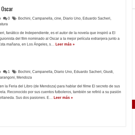
l Oscar
lo
0
Bochini
,
Campanella
,
cine
,
Diario Uno
,
Eduardo Sacheri
,
ratura
ri, fanático de Independiente, es el autor de la novela que inspiró a El
guionista del film nominado al Oscar a la mejor película extranjera junto a
sta mañana, en Los Ángeles, s…
Leer más »
lo
1
Bochini
,
Campanella
,
Diario Uno
,
Eduardo Sacheri
,
Giusti
,
arangoni
,
Mendoza
n la Feria del Libro (de Mendoza) para hablar del filme El secreto de sus
vela. Reconocido por sus cuentos futboleros, también se refirió a su pasión
ellaneda. Sus dos pasiones. E…
Leer más »