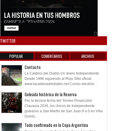
Anuncio SOICOS
TWITTER
POPULAR
COMENTARIOS
ARCHIVO
Contacto
La Caldera del Diablo Un diario Independiente
Desde 1996 siguiendo al Rojo Sitio oficial:
www.lacalderadeldiablo.net Correo electrón...
Goleada histórica de la Reserva
Por la tercera fecha del Torneo Proyección
Clausura 2026, los chicos de Independiente
golearon a San Martín de San Juan 9 a 0 en Villa
Domín...
Todo confirmado en la Copa Argentina