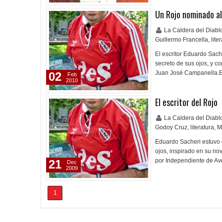
Un Rojo nominado a
La Caldera del Diab
Guillermo Francella
,
lite
El escritor Eduardo Sache
secreto de sus ojos, y co
Juan José Campanella.E
02
Feb
2010
El escritor del Rojo
La Caldera del Diab
Godoy Cruz
,
literatura
,
M
Eduardo Sacheri estuvo e
ojos, inspirado en su no
por Independiente de Av
21
Dec
2009
1