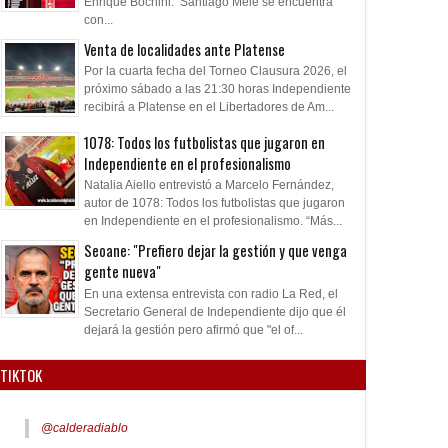
Enrique Bochini. Santiago Mele se encuentra
con...
Venta de localidades ante Platense
Por la cuarta fecha del Torneo Clausura 2026, el
próximo sábado a las 21:30 horas Independiente
recibirá a Platense en el Libertadores de Am...
1078: Todos los futbolistas que jugaron en
Independiente en el profesionalismo
Natalia Aiello entrevistó a Marcelo Fernández,
autor de 1078: Todos los futbolistas que jugaron
en Independiente en el profesionalismo. “Más...
Seoane: "Prefiero dejar la gestión y que venga
gente nueva"
En una extensa entrevista con radio La Red, el
Secretario General de Independiente dijo que él
dejará la gestión pero afirmó que "el of...
TIKTOK
@calderadiablo