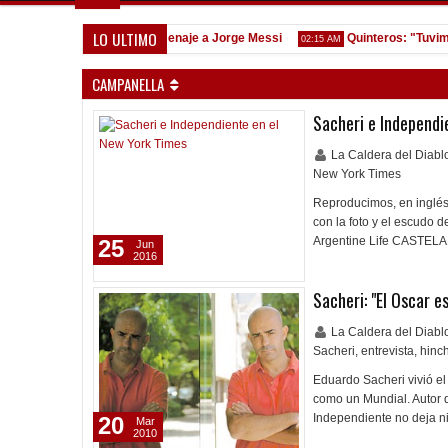
LO ULTIMO
endiente"
Homenaje a Jorge Messi
Quinteros: "Tuvimos d
11:47 AM
02:15 AM
CAMPANELLA
Sacheri e Independi
La Caldera del Diab
New York Times
Reproducimos, en inglés,
con la foto y el escudo d
Argentine Life CASTELAR
25
Jun
2016
Sacheri: "El Oscar e
La Caldera del Diab
Sacheri
,
entrevista
,
hinc
Eduardo Sacheri vivió el 
como un Mundial. Autor de
Independiente no deja n
20
Mar
2010