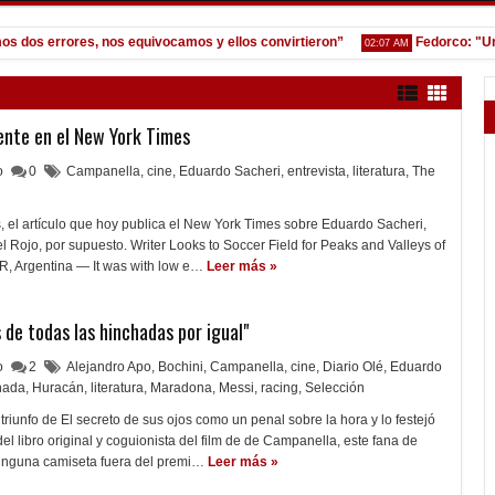
os errores, nos equivocamos y ellos convirtieron”
Fedorco: "Un erro
02:07 AM
ente en el New York Times
lo
0
Campanella
,
cine
,
Eduardo Sacheri
,
entrevista
,
literatura
,
The
 el artículo que hoy publica el New York Times sobre Eduardo Sacheri,
el Rojo, por supuesto. Writer Looks to Soccer Field for Peaks and Valleys of
, Argentina — It was with low e…
Leer más »
s de todas las hinchadas por igual"
lo
2
Alejandro Apo
,
Bochini
,
Campanella
,
cine
,
Diario Olé
,
Eduardo
hada
,
Huracán
,
literatura
,
Maradona
,
Messi
,
racing
,
Selección
triunfo de El secreto de sus ojos como un penal sobre la hora y lo festejó
l libro original y coguionista del film de de Campanella, este fana de
inguna camiseta fuera del premi…
Leer más »