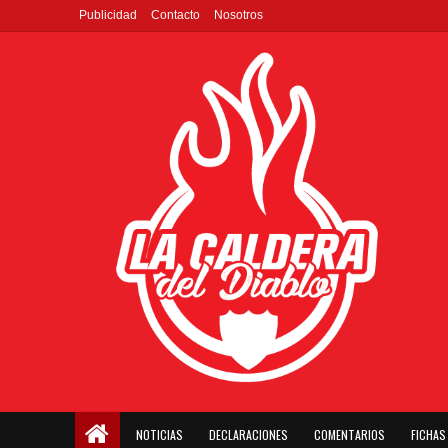
Publicidad
Contacto
Nosotros
NOTICIAS
DECLARACIONES
COMENTARIOS
FICHAS