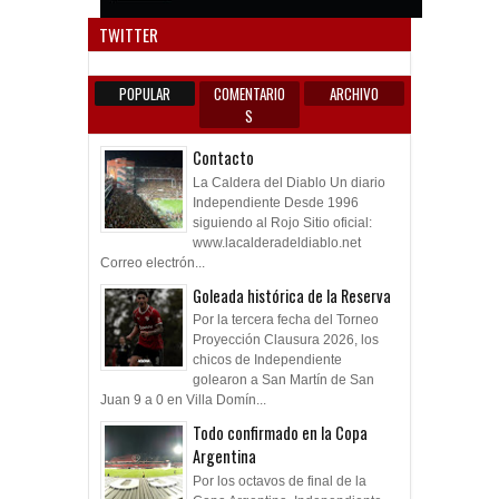
Anun
TWITTER
POPULAR
COMENTARIO
ARCHIVO
S
Contacto
La Caldera del Diablo Un diario
Independiente Desde 1996
siguiendo al Rojo Sitio oficial:
www.lacalderadeldiablo.net
Correo electrón...
Goleada histórica de la Reserva
Por la tercera fecha del Torneo
Proyección Clausura 2026, los
chicos de Independiente
golearon a San Martín de San
Juan 9 a 0 en Villa Domín...
Todo confirmado en la Copa
Argentina
Por los octavos de final de la