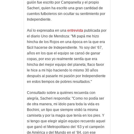
guión fue escrito por Campanella y el propio
Sacheri, quien ha escrito una gran cantidad de
cuentos futboleros sin ocultar su sentimiento por
Independiente.
Así lo expresaba en una
entrevista
publicada por
el diario Uno de Mendoza: "Mi papá me hizo
hincha de los Rojos en una época en la que era
fácil hacerse de Independiente. Yo soy del ‘67,
años en los que el equipo se cansó de ganar
copas, por eso yo realmente sentía que era
hincha del mejor equipo del planeta; flaco favor
le hice a mi hijo haciendo lo mismo 30 años
después al pasarle mi pasión por Independiente
en estos tiempos de pobres resultados."
Consultado sobre a quiénes recuerda con
alegría, Sacheri respondía: "Como no podía ser
de otra manera, mi ídolo para toda la vida es
Bochini, un tipo que siempre vistió la misma
camiseta y por la magia que tenía en los pies. Y
si tengo que elegir algún equipo recuerdo aquel
que ganó el Metropolitano del ‘63 y el campeón
de América y del Mundo en el ‘84, con ese