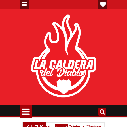
LO ULTIMO
Homenaje a Jorge Messi
Quinteros: "Tuvimos dos errores, nos equ
02:15 AM