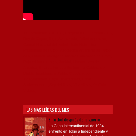
Independiente, CAI, IFC, Independiente Football Club,
Rey de Copas, Rojo, Avellaneda, Fútbol argentino,
Capital Nacional del Fútbol, Todo Rojo, Liga
Profesional de Fútbol, Asociación Argentina de Fútbol,
AFA, Football, hooligans, hinchas, hinchada de fútbol,
Rojo mi buen amigo, Bochini, Libertadores de
América, Ricardo Enrique Bochini, La Caldera del
Diablo, lacalderadeldiablo, Club Atlético
Independiente, Copa Libertadores, Copa
Sudamericana, Soy del Rojo, #TodoRojo, YouTube,
Videos,
LAS MÁS LEÍDAS DEL MES
El fútbol después de la guerra
La Copa Intercontinental de 1984
enfrentó en Tokio a Independiente y