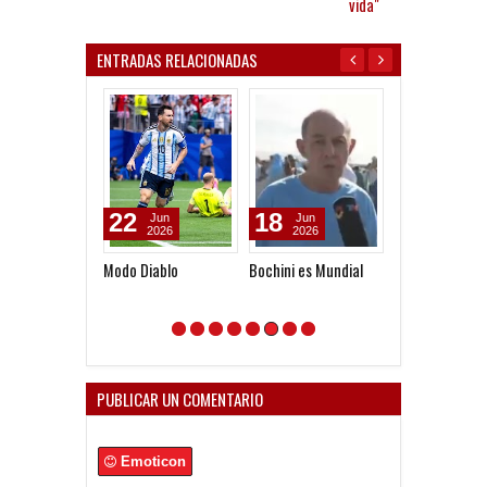
vida"
ENTRADAS RELACIONADAS
22
18
25
Jun
Jun
Jun
2026
2026
2016
Modo Diablo
Bochini es Mundial
Sacheri e
Independiente 
New York Time
PUBLICAR UN COMENTARIO
Emoticon