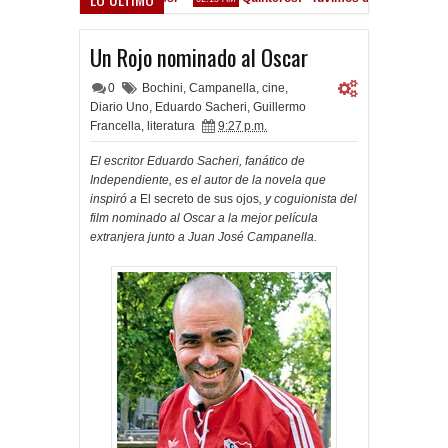
onvocados ante el Calamar
Un Rojo nominado al Oscar
0
Bochini
,
Campanella
,
cine
,
Diario Uno
,
Eduardo Sacheri
,
Guillermo
Francella
,
literatura
9:27 p.m.
El escritor Eduardo Sacheri, fanático de
Independiente, es el autor de la novela que
inspiró a
El secreto de sus ojos
, y coguionista del
film nominado al Oscar a la mejor película
extranjera junto a Juan José Campanella.