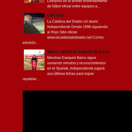
Liverpool en el primer enfrentamiento
de fútbol oficial entre equipos a...
Contacto
La Caldera del Diablo Un diario
Independiente Desde 1996 siguiendo
al Rojo Sitio oficial:
www.lacalderadeldiablo.net Correo
electrón...
Nuevo capítulo de la novela de Barco
Mientras Esequiel Barco sigue
sumando minutos y reconocimientos
en el Spartak, Independiente jugará
sus últimas fichas para lograr
repatriar...