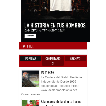
Anun
TWITTER
POPULAR
COMENTARIO
ARCHIVO
S
Contacto
La Caldera del Diablo Un diario
Independiente Desde 1996
siguiendo al Rojo Sitio oficial:
www.lacalderadeldiablo.net
Correo electrón...
A la espera de la oferta formal