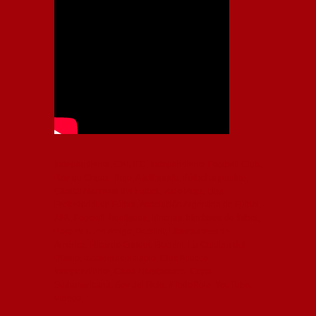
Independiente, CAI, IFC, Independiente Football Club,
Rey de Copas, Rojo, Avellaneda, Fútbol argentino,
Capital Nacional del Fútbol, Todo Rojo, Liga
Profesional de Fútbol, Asociación Argentina de Fútbol,
AFA, Football, hooligans, hinchas, hinchada de fútbol,
Rojo mi buen amigo, Bochini, Libertadores de
América, Ricardo Enrique Bochini, La Caldera del
Diablo, lacalderadeldiablo, Club Atlético
Independiente, Copa Libertadores, Copa
Sudamericana, Soy del Rojo, #TodoRojo, YouTube,
Videos,