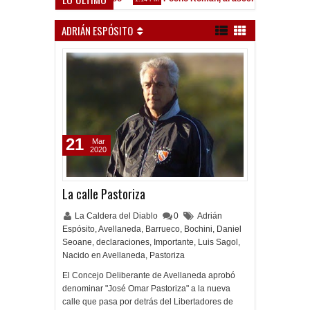
ADRIÁN ESPÓSITO
21
Mar
2020
La calle Pastoriza
La Caldera del Diablo
0
Adrián
Espósito
,
Avellaneda
,
Barrueco
,
Bochini
,
Daniel
Seoane
,
declaraciones
,
Importante
,
Luis Sagol
,
Nacido en Avellaneda
,
Pastoriza
El Concejo Deliberante de Avellaneda aprobó
denominar "José Omar Pastoriza" a la nueva
calle que pasa por detrás del Libertadores de