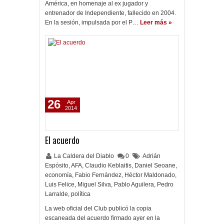
América, en homenaje al ex jugador y
entrenador de Independiente, fallecido en 2004.
En la sesión, impulsada por el P…
Leer más »
26
Apr
2014
El acuerdo
La Caldera del Diablo
0
Adrián
Espósito
,
AFA
,
Claudio Keblaitis
,
Daniel Seoane
,
economía
,
Fabio Fernández
,
Héctor Maldonado
,
Luis Felice
,
Miguel Silva
,
Pablo Aguilera
,
Pedro
Larralde
,
política
La web oficial del Club publicó la copia
escaneada del acuerdo firmado ayer en la