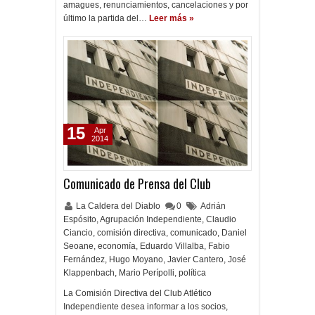
amagues, renunciamientos, cancelaciones y por
último la partida del…
Leer más »
15
Apr
2014
Comunicado de Prensa del Club
La Caldera del Diablo
0
Adrián
Espósito
,
Agrupación Independiente
,
Claudio
Ciancio
,
comisión directiva
,
comunicado
,
Daniel
Seoane
,
economía
,
Eduardo Villalba
,
Fabio
Fernández
,
Hugo Moyano
,
Javier Cantero
,
José
Klappenbach
,
Mario Perípolli
,
política
La Comisión Directiva del Club Atlético
Independiente desea informar a los socios,