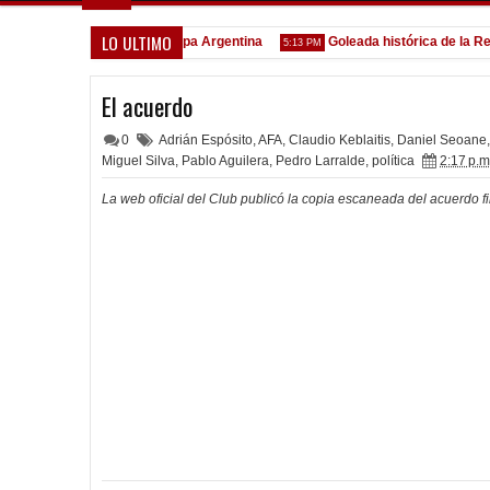
LO ULTIMO
Todo confirmado en la Copa Argentina
Goleada histórica de la Reserv
5:13 PM
El acuerdo
0
Adrián Espósito
,
AFA
,
Claudio Keblaitis
,
Daniel Seoane
,
Miguel Silva
,
Pablo Aguilera
,
Pedro Larralde
,
política
2:17 p.m
La web oficial del Club publicó la copia escaneada del acuerdo f