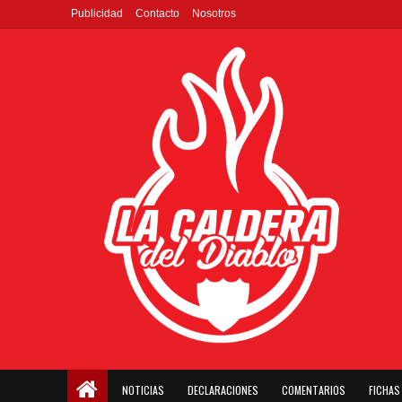
Publicidad
Contacto
Nosotros
NOTICIAS
DECLARACIONES
COMENTARIOS
FICHAS