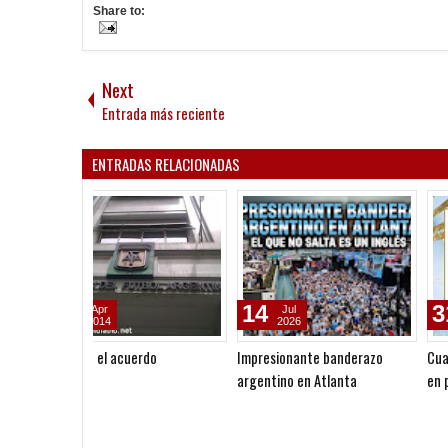
Share to:
Next
Entrada más reciente
ENTRADAS RELACIONADAS
14
31
Jul
May
2026
2026
Impresionante banderazo
Cuando el fútbol se convirti
argentino en Atlanta
en profesión