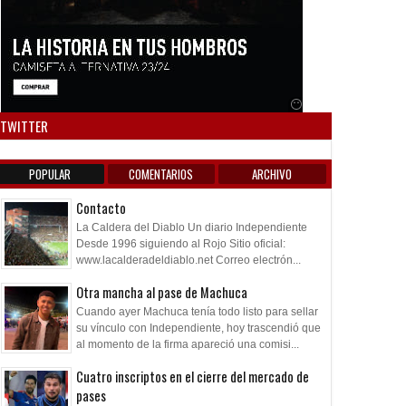
Anuncio SOICOS
TWITTER
POPULAR
COMENTARIOS
ARCHIVO
Contacto
La Caldera del Diablo Un diario Independiente
Desde 1996 siguiendo al Rojo Sitio oficial:
www.lacalderadeldiablo.net Correo electrón...
Otra mancha al pase de Machuca
Cuando ayer Machuca tenía todo listo para sellar
su vínculo con Independiente, hoy trascendió que
al momento de la firma apareció una comisi...
Cuatro inscriptos en el cierre del mercado de
pases