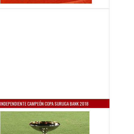
07
21
May
May
Mar
2026
2026
2020
INDEPENDIENTE CAMPEÓN COPA SURUGA BANK 2018
estre gris
Grindetti: "Estamos atentos al
La calle Pastoriza
arbitraje"