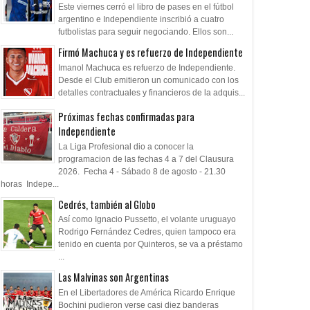
Este viernes cerró el libro de pases en el fútbol
argentino e Independiente inscribió a cuatro
futbolistas para seguir negociando. Ellos son...
Firmó Machuca y es refuerzo de Independiente
Imanol Machuca es refuerzo de Independiente.
Desde el Club emitieron un comunicado con los
detalles contractuales y financieros de la adquis...
Próximas fechas confirmadas para
Independiente
La Liga Profesional dio a conocer la
programacion de las fechas 4 a 7 del Clausura
2026. Fecha 4 - Sábado 8 de agosto - 21.30
horas Indepe...
Cedrés, también al Globo
Así como Ignacio Pussetto, el volante uruguayo
Rodrigo Fernández Cedres, quien tampoco era
tenido en cuenta por Quinteros, se va a préstamo
...
Las Malvinas son Argentinas
En el Libertadores de América Ricardo Enrique
Bochini pudieron verse casi diez banderas