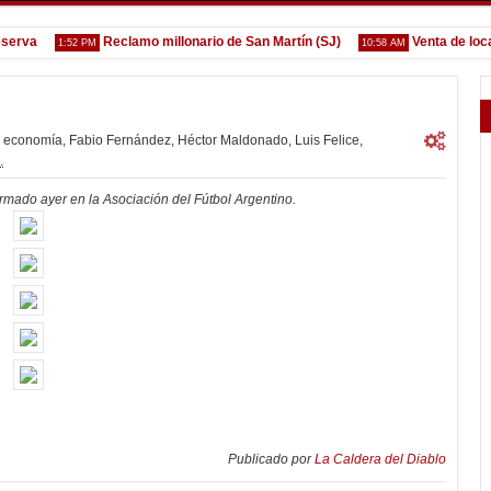
a
Reclamo millonario de San Martín (SJ)
Venta de localida
1:52 PM
10:58 AM
economía
,
Fabio Fernández
,
Héctor Maldonado
,
Luis Felice
,
.
irmado ayer en la Asociación del Fútbol Argentino.
Publicado por
La Caldera del Diablo