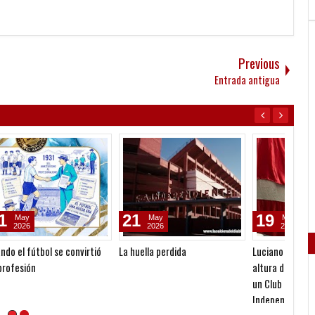
Previous
Entrada antigua
21
19
12
May
May
2026
2026
ó
La huella perdida
Luciano Nakis: "Estamos a la
Un sem
altura de gobernar y conducir
un Club tan grande como
Independiente"