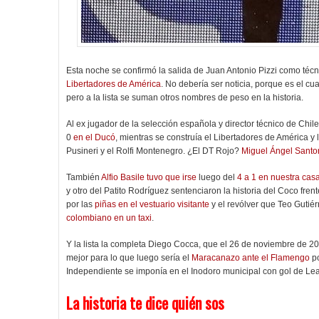
Esta noche se confirmó la salida de Juan Antonio Pizzi como técn
Libertadores de América
. No debería ser noticia, porque es el c
pero a la lista se suman otros nombres de peso en la historia.
Al ex jugador de la selección española y director técnico de Chile
0
en el Ducó
, mientras se construía el Libertadores de América y 
Pusineri y el Rolfi Montenegro. ¿El DT Rojo?
Miguel Ángel Santo
También
Alfio Basile tuvo que irse
luego del
4 a 1 en nuestra cas
y otro del Patito Rodríguez sentenciaron la historia del Coco fren
por las
piñas en el vestuario visitante
y el revólver que Teo Gutiérr
colombiano en un taxi
.
Y la lista la completa Diego Cocca, que el 26 de noviembre de 
mejor para lo que luego sería el
Maracanazo ante el Flamengo
po
Independiente se imponía en el Inodoro municipal con gol de L
La historia te dice quién sos