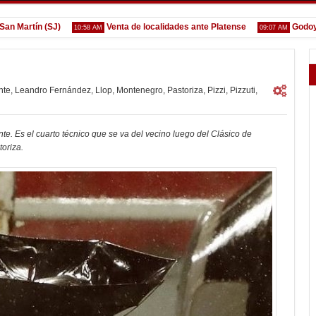
rtín (SJ)
Venta de localidades ante Platense
Godoy desg
10:58 AM
09:07 AM
nte
,
Leandro Fernández
,
Llop
,
Montenegro
,
Pastoriza
,
Pizzi
,
Pizzuti
,
nte. Es el cuarto técnico que se va del vecino luego del Clásico de
oriza.