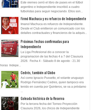
Este viernes cerró el libro de pases en el fútbol
ue te rajo, hermano
Se miran de reojo
Liguilla Pre-Libert
argentino e Independiente inscribió a cuatro
qué Avellaneda no 
futbolistas para seguir negociando. Ellos son...
misma después del
Firmó Machuca y es refuerzo de Independiente
Imanol Machuca es refuerzo de Independiente.
Desde el Club emitieron un comunicado con los
detalles contractuales y financieros de la adquis...
Próximas fechas confirmadas para
Independiente
La Liga Profesional dio a conocer la
programacion de las fechas 4 a 7 del Clausura
2026. Fecha 4 - Sábado 8 de agosto - 21.30
horas Indepe...
Cedrés, también al Globo
Así como Ignacio Pussetto, el volante uruguayo
Rodrigo Fernández Cedres, quien tampoco era
tenido en cuenta por Quinteros, se va a préstamo
...
Goleada histórica de la Reserva
Por la tercera fecha del Torneo Proyección
Clausura 2026, los chicos de Independiente