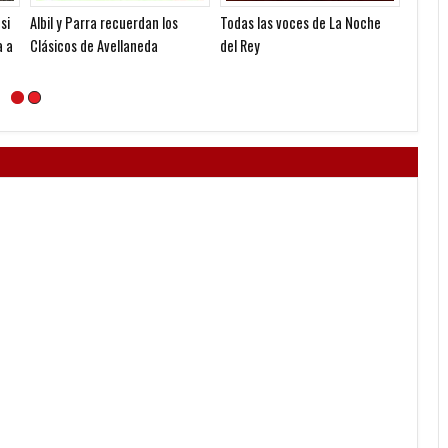
si
Albil y Parra recuerdan los
Todas las voces de La Noche
Mirá q
a a
Clásicos de Avellaneda
del Rey