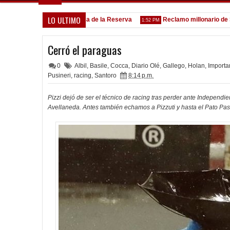
LO ULTIMO
Goleada histórica de la Reserva
Reclamo millonario de San Ma
5:13 PM
1:52 PM
Cerró el paraguas
0
Albil
,
Basile
,
Cocca
,
Diario Olé
,
Gallego
,
Holan
,
Importa
Pusineri
,
racing
,
Santoro
8:14 p.m.
Pizzi dejó de ser el técnico de racing tras perder ante Independie
Avellaneda. Antes también echamos a Pizzuti y hasta el Pato Past