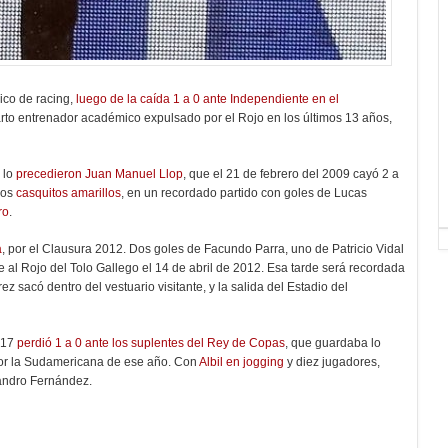
ico de racing,
luego de la caída 1 a 0 ante Independiente en el
uarto entrenador académico expulsado por el Rojo en los últimos 13 años,
 lo
precedieron Juan Manuel Llop
, que el 21 de febrero del 2009 cayó 2 a
los
casquitos amarillos
, en un recordado partido con goles de Lucas
ro
.
a
, por el Clausura 2012. Dos goles de Facundo Parra, uno de Patricio Vidal
te al Rojo del Tolo Gallego el 14 de abril de 2012. Esa tarde será recordada
ez sacó dentro del vestuario visitante, y la salida del Estadio del
2017
perdió 1 a 0 ante los suplentes del Rey de Copas
, que guardaba lo
r la Sudamericana de ese año. Con
Albil en jogging
y diez jugadores,
eandro Fernández.