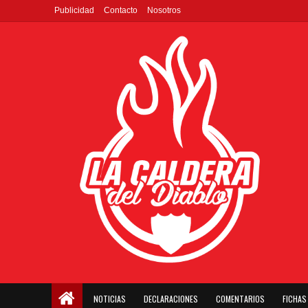
Publicidad
Contacto
Nosotros
NOTICIAS
DECLARACIONES
COMENTARIOS
FICHAS