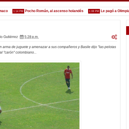
Pocho Román, al ascenso holandés
Le pagó a Olimpia
1:14 PM
1:08 PM
11
lo Gutiérrez
5:28 p.m.
un arma de juguete y amenazar a sus compañeros y Basile dijo "las pelotas
al "carón" colombiano...