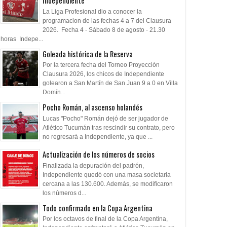
Independiente
La Liga Profesional dio a conocer la
programacion de las fechas 4 a 7 del Clausura
2026. Fecha 4 - Sábado 8 de agosto - 21.30
horas Indepe...
Goleada histórica de la Reserva
Por la tercera fecha del Torneo Proyección
Clausura 2026, los chicos de Independiente
golearon a San Martín de San Juan 9 a 0 en Villa
Domín...
Pocho Román, al ascenso holandés
Lucas "Pocho" Román dejó de ser jugador de
Atlético Tucumán tras rescindir su contrato, pero
no regresará a Independiente, ya que ...
Actualización de los números de socios
Finalizada la depuración del padrón,
Independiente quedó con una masa societaria
cercana a las 130.600. Además, se modificaron
los números d...
Todo confirmado en la Copa Argentina
Por los octavos de final de la Copa Argentina,