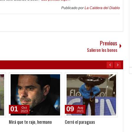
Publicado por
La Caldera del Diablo
Previous
Salieron los bonos
01
09
09
Oct
Aug
2023
2021
Mirá que te rajo, hermano
Cerró el paraguas
Derrot
Clásic