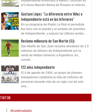
Independiente enfrentará a Atlético Tucumán en
el Coloso Marcelo Bielsa de Rosario el miércol...
Gustavo López: "La diferencia entre Vélez e
Independiente está en las Inferiores"
En su programa de Radio La Red el periodista
fue duro con el plantel y el armado de juveniles
de Independiente, y expuso las últimas ventas ...
Reclamo millonario de San Martín (SJ)
San Martín de San Juan reclama alrededor de 2.5
millones de dólares de Independiente por la
venta de Matías Giménez a Argentinos Jrs,
consid...
122 años Independiente
El 4 de agosto de 1904, un grupo de jóvenes
trabajadores cambiaría la vida de millones de
personas durante más de un siglo con tal solo
una ...
TIKTOK
@calderadiablo