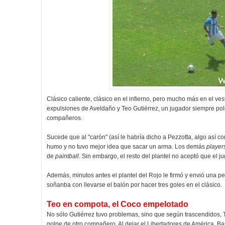
Clásico caliente, clásico en el infierno, pero mucho más en el ve
expulsiones de Aveldaño y Teo Gutiérrez, un jugador siempre polé
compañeros.
Sucede que al "carón" (así le habría dicho a Pezzotta, algo así c
humo y no tuvo mejor idea que sacar un arma. Los demás
player
de
paintball
. Sin embargo, el resto del plantel no aceptó que el j
Además, minutos antes el plantel del Rojo le firmó y envió una p
soñanba con llevarse el balón por hacer tres goles en el clásico.
Teo en compota, el Coco empelotado
No sólo Gutiérrez tuvo problemas, sino que según trascendidos, 
golpe de otro compañero. Al dejar el Libertadores de América, Bas