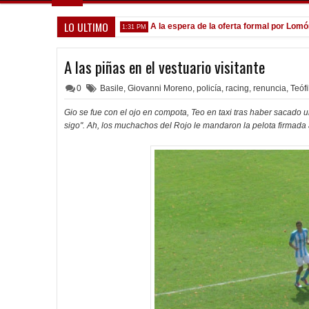
LO ULTIMO
ados ante el Calamar
A la espera de la oferta formal por Lomónaco
1:31 PM
A las piñas en el vestuario visitante
0
Basile
,
Giovanni Moreno
,
policía
,
racing
,
renuncia
,
Teófi
Gio se fue con el ojo en compota, Teo en taxi tras haber sacado 
sigo". Ah, los muchachos del Rojo le mandaron la pelota firmada 