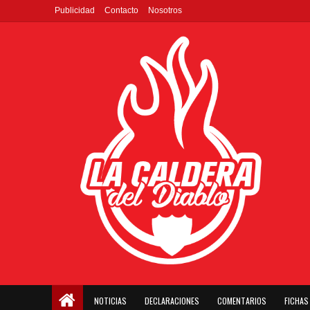
Publicidad
Contacto
Nosotros
NOTICIAS
DECLARACIONES
COMENTARIOS
FICHAS