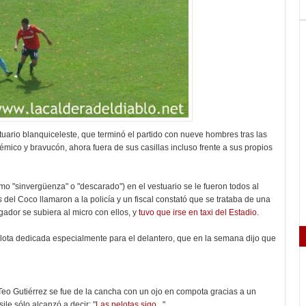
stuario blanquiceleste, que terminó el partido con nueve hombres tras las
mico y bravucón, ahora fuera de sus casillas incluso frente a sus propios
omo "sinvergüenza" o "descarado") en el vestuario se le fueron todos al
s
del Coco llamaron a la policía y un fiscal constató que se trataba de una
ugador se subiera al micro con ellos, y
tuvo que irse en taxi del Estadio
.
elota dedicada especialmente para el delantero, que en la semana dijo que
Teo Gutiérrez se fue de la cancha con un ojo en compota gracias a un
ile sólo alcanzó a decir: "
Las pelotas sigo...
"