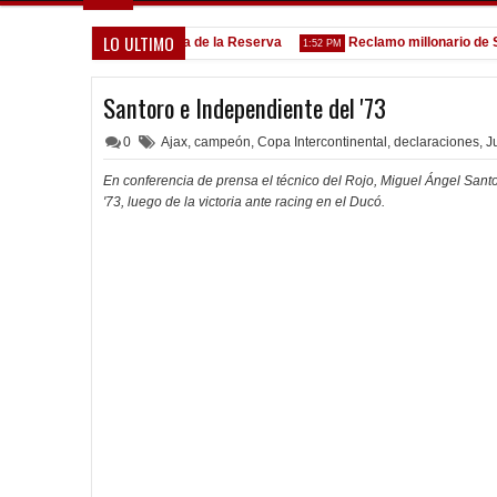
LO ULTIMO
Goleada histórica de la Reserva
Reclamo millonario de San Ma
5:13 PM
1:52 PM
Santoro e Independiente del '73
0
Ajax
,
campeón
,
Copa Intercontinental
,
declaraciones
,
J
En conferencia de prensa el técnico del Rojo, Miguel Ángel Santo
'73, luego de la victoria ante racing en el Ducó.