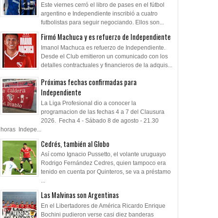
Este viernes cerró el libro de pases en el fútbol
argentino e Independiente inscribió a cuatro
09
25
Jan
Dec
May
futbolistas para seguir negociando. Ellos son...
2026
2025
2026
Firmó Machuca y es refuerzo de Independiente
 y los mendigos
Cuando era Campeón del
Campeones 1988/
Imanol Machuca es refuerzo de Independiente.
Mundo...
Desde el Club emitieron un comunicado con los
detalles contractuales y financieros de la adquis...
Próximas fechas confirmadas para
Independiente
La Liga Profesional dio a conocer la
programacion de las fechas 4 a 7 del Clausura
2026. Fecha 4 - Sábado 8 de agosto - 21.30
horas Indepe...
Cedrés, también al Globo
Así como Ignacio Pussetto, el volante uruguayo
Rodrigo Fernández Cedres, quien tampoco era
tenido en cuenta por Quinteros, se va a préstamo
...
Las Malvinas son Argentinas
En el Libertadores de América Ricardo Enrique
Bochini pudieron verse casi diez banderas