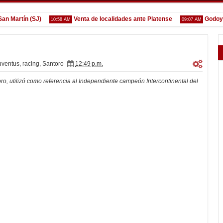
rtín (SJ)
Venta de localidades ante Platense
Godoy desg
10:58 AM
09:07 AM
uventus
,
racing
,
Santoro
12:49 p.m.
ro, utilizó como referencia al Independiente campeón Intercontinental del