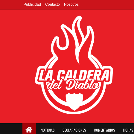
Publicidad
Contacto
Nosotros
NOTICIAS
DECLARACIONES
COMENTARIOS
FICHAS