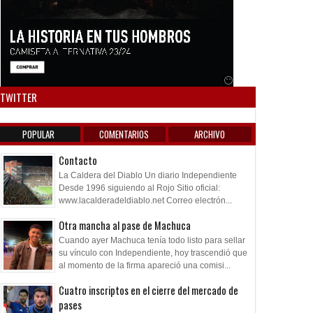
Anuncio SOICOS
TWITTER
POPULAR
COMENTARIOS
ARCHIVO
Contacto
La Caldera del Diablo Un diario Independiente
Desde 1996 siguiendo al Rojo Sitio oficial:
www.lacalderadeldiablo.net Correo electrón...
Otra mancha al pase de Machuca
Cuando ayer Machuca tenía todo listo para sellar
su vínculo con Independiente, hoy trascendió que
al momento de la firma apareció una comisi...
Cuatro inscriptos en el cierre del mercado de
pases