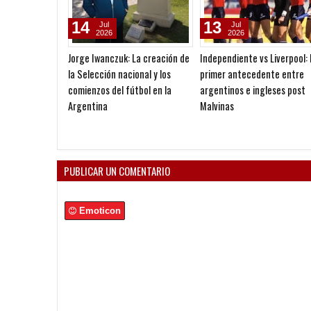
14
13
Jul
Jul
2026
2026
Jorge Iwanczuk: La creación de
Independiente vs Liverpool: 
la Selección nacional y los
primer antecedente entre
comienzos del fútbol en la
argentinos e ingleses post
Argentina
Malvinas
PUBLICAR UN COMENTARIO
Emoticon