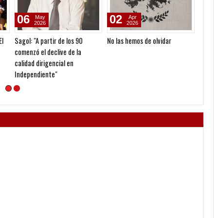
06
02
04
May
Apr
2026
2026
El
Sagol: "A partir de los 90
No las hemos de olvidar
El Rey
comenzó el declive de la
calidad dirigencial en
Independiente"