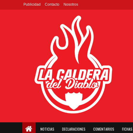
Publicidad
Contacto
Nosotros
NOTICIAS
DECLARACIONES
COMENTARIOS
FICHAS