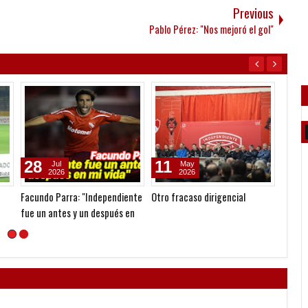
Previous
Pablo Pérez: "Nos mejoró el gol"
28
11
05
Jul
May
2026
2026
Facundo Parra: "Independiente
Otro fracaso dirigencial
Cambio
fue un antes y un después en
las Co
mi vida"