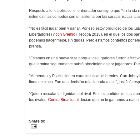
Respecto a lo futbolístico, el entrenador consignó que "en la ida
estemos más cómodos con un sistema por las características, pue
"No es fácil jugar bien y ganar. Por eso estoy orgulloso de los 
Libertadores) y
con Gremio
(Recopa 2018), en el que los dos part
podemos hacer mejor, sin dudas. Pero estamos contentos por en
prensa.
"Estamos en una nueva fase porque los jugadores fueron efectiv
que termina seguramente habrá ofrecimientos por jugadores. Pue
"Menéndez y Pizzini tienen características diferentes. Con John
línea de cinco. Fue una decisión relacionada a eso", justificó resp
"Quiero rescatar la dignidad del rival. En diez partidos de local 
los rivales.
Contra Binacional
decían que no le ganamos a nadie y
Share to: