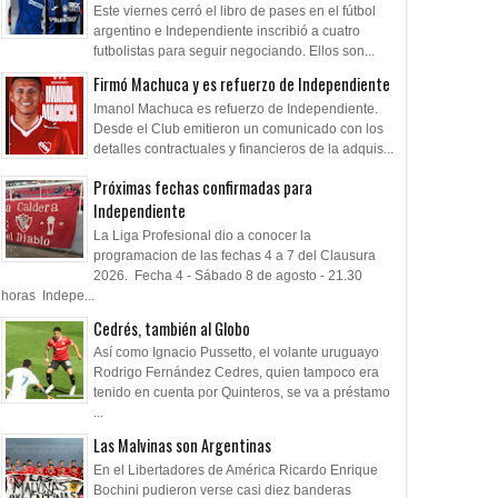
Este viernes cerró el libro de pases en el fútbol
argentino e Independiente inscribió a cuatro
futbolistas para seguir negociando. Ellos son...
Firmó Machuca y es refuerzo de Independiente
Imanol Machuca es refuerzo de Independiente.
Desde el Club emitieron un comunicado con los
detalles contractuales y financieros de la adquis...
Próximas fechas confirmadas para
Independiente
La Liga Profesional dio a conocer la
programacion de las fechas 4 a 7 del Clausura
2026. Fecha 4 - Sábado 8 de agosto - 21.30
horas Indepe...
Cedrés, también al Globo
Así como Ignacio Pussetto, el volante uruguayo
Rodrigo Fernández Cedres, quien tampoco era
tenido en cuenta por Quinteros, se va a préstamo
...
Las Malvinas son Argentinas
En el Libertadores de América Ricardo Enrique
Bochini pudieron verse casi diez banderas