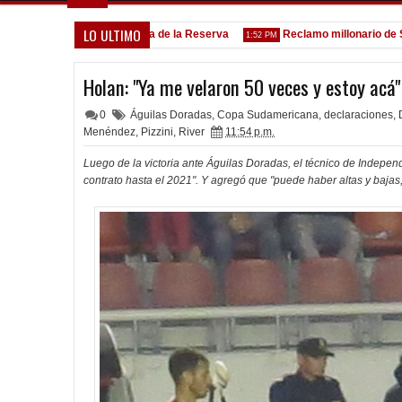
LO ULTIMO
Goleada histórica de la Reserva
Reclamo millonario de San Ma
5:13 PM
1:52 PM
Holan: "Ya me velaron 50 veces y estoy acá"
0
Águilas Doradas
,
Copa Sudamericana
,
declaraciones
,
Menéndez
,
Pizzini
,
River
11:54 p.m.
Luego de la victoria ante Águilas Doradas, el técnico de Indepen
contrato hasta el 2021". Y agregó que "puede haber altas y baja