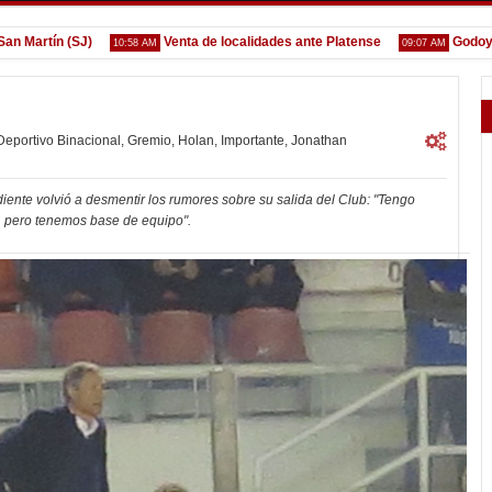
rtín (SJ)
Venta de localidades ante Platense
Godoy desg
10:58 AM
09:07 AM
Deportivo Binacional
,
Gremio
,
Holan
,
Importante
,
Jonathan
diente volvió a desmentir los rumores sobre su salida del Club: "Tengo
s, pero tenemos base de equipo".