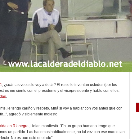
21
, ¿cuántas veces lo voy a decir? El resto lo inventan ustedes (por los
stres me siento con el presidente y el vicepresidente y hablo con ellos,
adas
.
te, le tengo cariño y respeto. Mirá si voy a hablar con vos antes que con
ir...", agregó visiblemente molesto.
aída en Ríonegro
, Holan manifestó: "En un grupo humano tengo que
mos un partido. Las hacemos habitualmente, no tal vez con ese marco tan
fecto. No es que esté enojado".